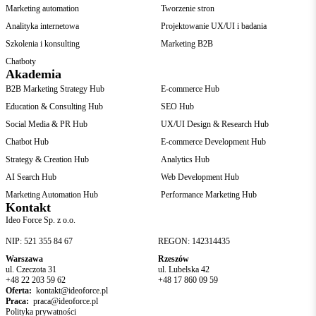
Marketing automation
Tworzenie stron
Analityka internetowa
Projektowanie UX/UI i badania
Szkolenia i konsulting
Marketing B2B
Chatboty
Akademia
B2B Marketing Strategy Hub
E-commerce Hub
Education & Consulting Hub
SEO Hub
Social Media & PR Hub
UX/UI Design & Research Hub
Chatbot Hub
E-commerce Development Hub
Strategy & Creation Hub
Analytics Hub
AI Search Hub
Web Development Hub
Marketing Automation Hub
Performance Marketing Hub
Kontakt
Ideo Force Sp. z o.o.
NIP: 521 355 84 67
REGON: 142314435
Warszawa
Rzeszów
ul. Czeczota 31
ul. Lubelska 42
+48 22 203 59 62
+48 17 860 09 59
Oferta:
kontakt@ideoforce.pl
Praca:
praca@ideoforce.pl
Polityka prywatności