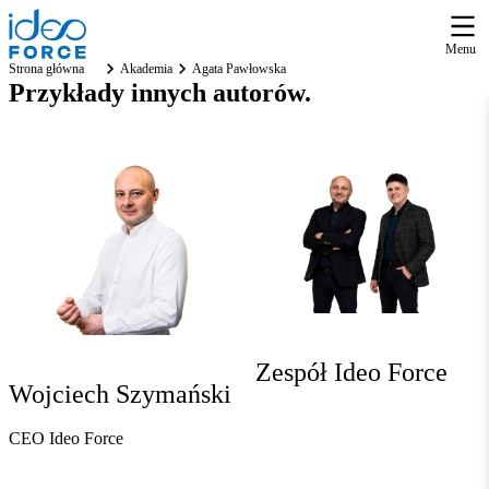
Menu
Strona główna
Akademia
Agata Pawłowska
Przykłady
innych autorów
.
Zespół Ideo Force
Wojciech Szymański
CEO Ideo Force