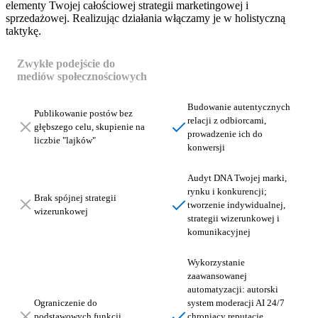
elementy Twojej całościowej strategii marketingowej i
sprzedażowej. Realizując działania włączamy je w holistyczną
taktykę.
Zwykłe podejście do
Strategiczne podejście z
mediów społecznościowych
Ideo Force
Budowanie autentycznych
Publikowanie postów bez
relacji z odbiorcami,
głębszego celu, skupienie na
prowadzenie ich do
liczbie "lajków"
konwersji
Audyt DNA Twojej marki,
rynku i konkurencji;
Brak spójnej strategii
tworzenie indywidualnej,
wizerunkowej
strategii wizerunkowej i
komunikacyjnej
Wykorzystanie
zaawansowanej
automatyzacji: autorski
Ograniczenie do
system moderacji AI 24/7
podstawowych funkcji
chroniący reputację,