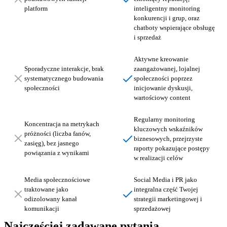
platform
inteligentny monitoring
konkurencji i grup, oraz
chatboty wspierające obsługę
i sprzedaż
Aktywne kreowanie
Sporadyczne interakcje, brak
zaangażowanej, lojalnej
systematycznego budowania
społeczności poprzez
społeczności
inicjowanie dyskusji,
wartościowy content
Regularny monitoring
Koncentracja na metrykach
kluczowych wskaźników
próżności (liczba fanów,
biznesowych, przejrzyste
zasięg), bez jasnego
raporty pokazujące postępy
powiązania z wynikami
w realizacji celów
Media społecznościowe
Social Media i PR jako
traktowane jako
integralna część Twojej
odizolowany kanał
strategii marketingowej i
komunikacji
sprzedażowej
Najczęściej zadawane
pytania
.