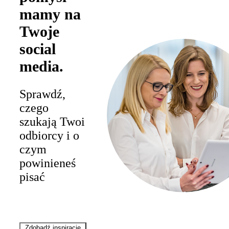
mamy na
Twoje
social
media.
Sprawdź,
czego
szukają Twoi
odbiorcy i o
czym
powinieneś
pisać
Zdobądź inspirację