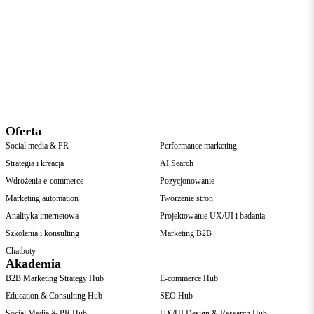
domysłów –
mamy twarde
dane i
wprowadzamy
nowy standard
Oferta
Social media & PR
Performance marketing
Strategia i kreacja
AI Search
Wdrożenia e-commerce
Pozycjonowanie
Marketing automation
Tworzenie stron
Analityka internetowa
Projektowanie UX/UI i badania
Szkolenia i konsulting
Marketing B2B
Chatboty
Akademia
B2B Marketing Strategy Hub
E-commerce Hub
Education & Consulting Hub
SEO Hub
Social Media & PR Hub
UX/UI Design & Research Hub