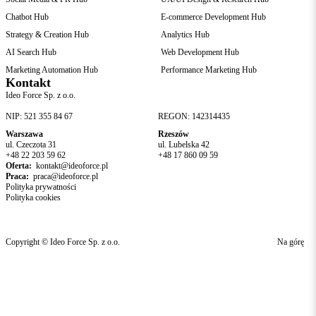
Chatbot Hub
E-commerce Development Hub
Strategy & Creation Hub
Analytics Hub
AI Search Hub
Web Development Hub
Marketing Automation Hub
Performance Marketing Hub
Kontakt
Ideo Force Sp. z o.o.
NIP: 521 355 84 67
REGON: 142314435
Warszawa
Rzeszów
ul. Czeczota 31
ul. Lubelska 42
+48 22 203 59 62
+48 17 860 09 59
Oferta:
kontakt@ideoforce.pl
Praca:
praca@ideoforce.pl
Polityka prywatności
Polityka cookies
Copyright © Ideo Force Sp. z o.o.
Na górę