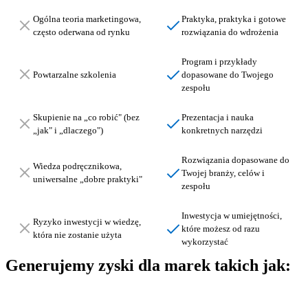
Ogólna teoria marketingowa,
Praktyka, praktyka i gotowe
często oderwana od rynku
rozwiązania do wdrożenia
Program i przykłady
Powtarzalne szkolenia
dopasowane do Twojego
zespołu
Skupienie na „co robić" (bez
Prezentacja i nauka
„jak" i „dlaczego")
konkretnych narzędzi
Rozwiązania dopasowane do
Wiedza podręcznikowa,
Twojej branży, celów i
uniwersalne „dobre praktyki"
zespołu
Inwestycja w umiejętności,
Ryzyko inwestycji w wiedzę,
które możesz od razu
która nie zostanie użyta
wykorzystać
Generujemy zyski
dla marek takich jak
: