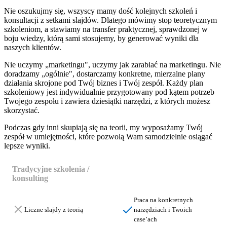
Nie oszukujmy się, wszyscy mamy dość kolejnych szkoleń i
konsultacji z setkami slajdów. Dlatego mówimy stop teoretycznym
szkoleniom, a stawiamy na transfer praktycznej, sprawdzonej w
boju wiedzy, którą sami stosujemy, by generować wyniki dla
naszych klientów.
Nie uczymy „marketingu", uczymy jak zarabiać na marketingu.
Nie
doradzamy „ogólnie", dostarczamy konkretne, mierzalne plany
działania skrojone pod Twój biznes i Twój zespół.
Każdy plan
szkoleniowy jest indywidualnie przygotowany pod kątem potrzeb
Twojego zespołu i zawiera dziesiątki narzędzi, z których możesz
skorzystać.
Podczas gdy inni skupiają się na teorii,
my wyposażamy Twój
zespół w umiejętności,
które pozwolą Wam samodzielnie
osiągać
lepsze wyniki.
Tradycyjne szkolenia /
Szkolenia / konsulting Ideo
konsulting
Force
Praca na konkretnych
Liczne slajdy z teorią
narzędziach i Twoich
case’ach