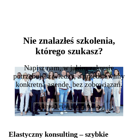
Nie znalazłeś szkolenia,
którego szukasz?
Napisz nam, w jakim zakresie
potrzebujesz wiedzy, a przedstawimy
konkretną agendę, bez zobowiązań.
POZYSKAJ PLAN SZKOLENIA
Elastyczny konsulting
– szybkie