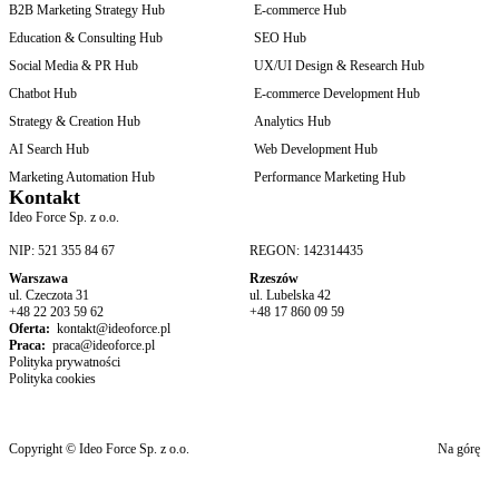
B2B Marketing Strategy Hub
E-commerce Hub
Education & Consulting Hub
SEO Hub
Social Media & PR Hub
UX/UI Design & Research Hub
Chatbot Hub
E-commerce Development Hub
Strategy & Creation Hub
Analytics Hub
AI Search Hub
Web Development Hub
Marketing Automation Hub
Performance Marketing Hub
Kontakt
Ideo Force Sp. z o.o.
NIP: 521 355 84 67
REGON: 142314435
Warszawa
Rzeszów
ul. Czeczota 31
ul. Lubelska 42
+48 22 203 59 62
+48 17 860 09 59
Oferta:
kontakt@ideoforce.pl
Praca:
praca@ideoforce.pl
Polityka prywatności
Polityka cookies
Copyright © Ideo Force Sp. z o.o.
Na górę