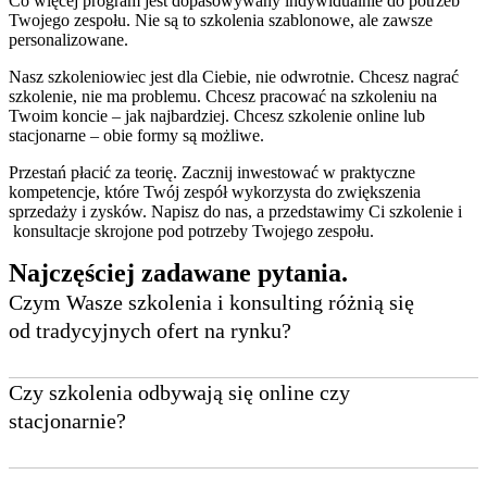
Co więcej program jest dopasowywany indywidualnie do potrzeb
Twojego zespołu. Nie są to szkolenia szablonowe, ale zawsze
personalizowane.
Nasz szkoleniowiec jest dla Ciebie, nie odwrotnie.
Chcesz nagrać
szkolenie, nie ma problemu. Chcesz pracować na szkoleniu na
Twoim koncie – jak najbardziej. Chcesz szkolenie online lub
stacjonarne – obie formy są możliwe.
Przestań płacić za teorię. Zacznij inwestować w praktyczne
kompetencje, które Twój zespół wykorzysta do zwiększenia
sprzedaży i zysków. Napisz do nas, a przedstawimy Ci szkolenie i
konsultacje skrojone pod potrzeby Twojego zespołu.
Najczęściej zadawane
pytania
.
Czym Wasze szkolenia i konsulting różnią się
od tradycyjnych ofert na rynku?
Zamiast zasypywać Cię setkami slajdów z teorią, koncentrujemy się
Czy szkolenia odbywają się online czy
na transferze praktycznej, sprawdzonej w boju wiedzy i
stacjonarnie?
konkretnych narzędzi, które sami stosujemy do generowania
wyników dla naszych klientów. Uczymy, jak zarabiać na
Oferujemy obie formy. Dostosowujemy się do Twoich preferencji –
marketingu, a nie tylko „o marketingu". Inwestujesz w realne