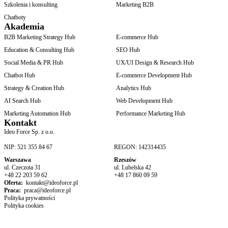
Szkolenia i konsulting
Marketing B2B
Chatboty
Akademia
B2B Marketing Strategy Hub
E-commerce Hub
Education & Consulting Hub
SEO Hub
Social Media & PR Hub
UX/UI Design & Research Hub
Chatbot Hub
E-commerce Development Hub
Strategy & Creation Hub
Analytics Hub
AI Search Hub
Web Development Hub
Marketing Automation Hub
Performance Marketing Hub
Kontakt
Ideo Force Sp. z o.o.
NIP: 521 355 84 67
REGON: 142314435
Warszawa
Rzeszów
ul. Czeczota 31
ul. Lubelska 42
+48 22 203 59 62
+48 17 860 09 59
Oferta:
kontakt@ideoforce.pl
Praca:
praca@ideoforce.pl
Polityka prywatności
Polityka cookies