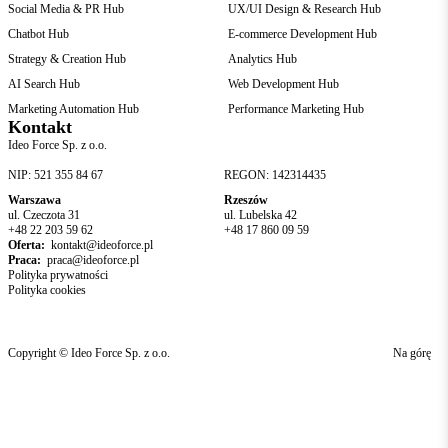
Social Media & PR Hub
UX/UI Design & Research Hub
Chatbot Hub
E-commerce Development Hub
Strategy & Creation Hub
Analytics Hub
AI Search Hub
Web Development Hub
Marketing Automation Hub
Performance Marketing Hub
Kontakt
Ideo Force Sp. z o.o.
NIP: 521 355 84 67
REGON: 142314435
Warszawa
Rzeszów
ul. Czeczota 31
ul. Lubelska 42
+48 22 203 59 62
+48 17 860 09 59
Oferta:
kontakt@ideoforce.pl
Praca:
praca@ideoforce.pl
Polityka prywatności
Polityka cookies
Copyright © Ideo Force Sp. z o.o.
Na górę