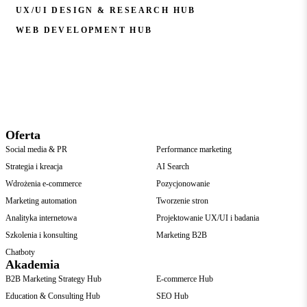
UX/UI DESIGN & RESEARCH HUB
WEB DEVELOPMENT HUB
Oferta
Social media & PR
Performance marketing
Strategia i kreacja
AI Search
Wdrożenia e-commerce
Pozycjonowanie
Marketing automation
Tworzenie stron
Analityka internetowa
Projektowanie UX/UI i badania
Szkolenia i konsulting
Marketing B2B
Chatboty
Akademia
B2B Marketing Strategy Hub
E-commerce Hub
Education & Consulting Hub
SEO Hub