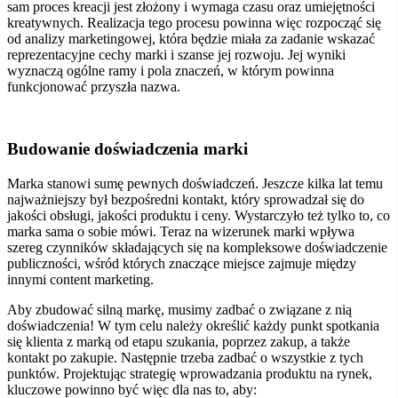
sam proces kreacji jest złożony i wymaga czasu oraz umiejętności
kreatywnych.
Realizacja tego procesu powinna więc rozpocząć się
od analizy marketingowej, która będzie miała za zadanie wskazać
reprezentacyjne cechy marki i szanse jej rozwoju. Jej wyniki
wyznaczą ogólne ramy i pola znaczeń, w którym powinna
funkcjonować przyszła nazwa.
Budowanie doświadczenia marki
Marka stanowi sumę pewnych doświadczeń.
Jeszcze kilka lat temu
najważniejszy był bezpośredni kontakt, który sprowadzał się do
jakości obsługi, jakości produktu i ceny.
Wystarczyło też tylko to, co
marka sama o sobie mówi. Teraz na wizerunek marki wpływa
szereg czynników składających się na kompleksowe doświadczenie
publiczności, wśród których znaczące miejsce zajmuje między
innymi content marketing.
Aby zbudować silną markę, musimy zadbać o związane z nią
doświadczenia!
W tym celu należy określić każdy punkt spotkania
się klienta z marką od etapu szukania, poprzez zakup, a także
kontakt po zakupie. Następnie trzeba zadbać o wszystkie z tych
punktów.
Projektując strategię wprowadzania produktu na rynek,
kluczowe powinno być więc dla nas to, aby: