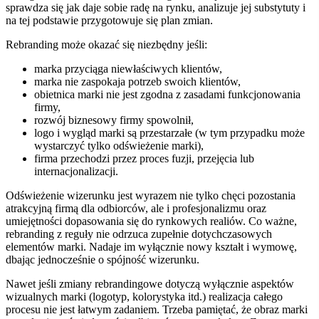
sprawdza się jak daje sobie radę na rynku, analizuje jej substytuty i
na tej podstawie przygotowuje się plan zmian.
Rebranding może okazać się niezbędny jeśli:
marka przyciąga niewłaściwych klientów,
marka nie zaspokaja potrzeb swoich klientów,
obietnica marki nie jest zgodna z zasadami funkcjonowania
firmy,
rozwój biznesowy firmy spowolnił,
logo i wygląd marki są przestarzałe (w tym przypadku może
wystarczyć tylko odświeżenie marki),
firma przechodzi przez proces fuzji, przejęcia lub
internacjonalizacji.
Odświeżenie wizerunku jest wyrazem nie tylko chęci pozostania
atrakcyjną firmą dla odbiorców, ale i profesjonalizmu oraz
umiejętności dopasowania się do rynkowych realiów.
Co ważne,
rebranding z reguły nie odrzuca zupełnie dotychczasowych
elementów marki. Nadaje im wyłącznie nowy kształt i wymowę,
dbając jednocześnie o spójność wizerunku.
Nawet jeśli zmiany rebrandingowe dotyczą wyłącznie aspektów
wizualnych marki (logotyp, kolorystyka itd.) realizacja całego
procesu nie jest łatwym zadaniem.
Trzeba pamiętać, że obraz marki