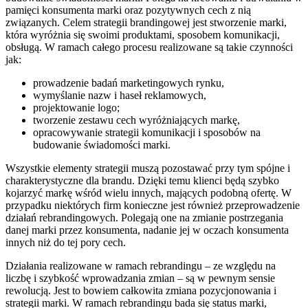
pamięci konsumenta marki oraz pozytywnych cech z nią
związanych. Celem strategii brandingowej jest stworzenie marki,
która wyróżnia się swoimi produktami, sposobem komunikacji,
obsługą.
W ramach całego procesu realizowane są takie czynności
jak:
prowadzenie badań marketingowych rynku,
wymyślanie nazw i haseł reklamowych,
projektowanie logo;
tworzenie zestawu cech wyróżniających markę,
opracowywanie strategii komunikacji i sposobów na
budowanie świadomości marki.
Wszystkie elementy strategii muszą pozostawać przy tym spójne i
charakterystyczne dla brandu.
Dzięki temu klienci będą szybko
kojarzyć markę wśród wielu innych, mających podobną ofertę. W
przypadku niektórych firm konieczne jest również
przeprowadzenie
działań rebrandingowych.
Polegają one na zmianie postrzegania
danej marki przez konsumenta, nadanie jej w oczach konsumenta
innych niż do tej pory cech.
Działania realizowane w ramach rebrandingu – ze względu na
liczbę i szybkość wprowadzania zmian – są w pewnym sensie
rewolucją.
Jest to bowiem całkowita zmiana pozycjonowania i
strategii marki. W ramach rebrandingu bada się status marki,