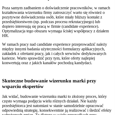
Poza samym zadbaniem o doświadczenie pracowników, w ramach
kształtowania wizerunku firmy zatroszczyć warto się również o
pozytywne doświadczenia osób, które miały bliższy kontakt z
przedsiębiorstwem (np. podczas procesu rekrutacyjnego) lub
dopiero interesują się pracą w firmie (candidate experience).
Optymalizacja tego obszaru wymaga ścisłej współpracy z działem
HR.
W ramach pracy nad candidate experience przeprowadzić należy
między innymi badania użyteczności formularzy aplikacyjnych,
zakładek z ofertami pracy, jak i całych serwisów dedykowanych
karierze. Warto sprawdzić przy tym, które oferty najlepiej
konwertują oraz z jakich kanałów pochodzą kandydaci.
Skuteczne budowanie wizerunku marki przy
wsparciu ekspertów
Jak widać, budowanie wizerunku marki to złożony proces, który
często wymaga podjęcia wielu różnych działań.
Nie każdy
przedsiębiorca jest natomiast w stanie samodzielnie opracować
odpowiednią strategię, konsekwentnie ją realizować i śledzić efekty
wdrożonych zmian.
To dlatego w wielu przypadkach przy