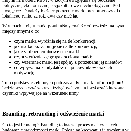
innymi na modelu PEST, w którym uwzględnia się otoczenie
polityczne, ekonomiczne, socjokulturowe i technologiczne.
Pod
uwagę wziąć należy bieżące położenie marki oraz prognozy dla
lokalnego rynku za rok, dwa czy pięć lat.
W ramach audytu marki powinniśmy znaleźć odpowiedzi na pytania
między innymi o to:
czym marka wyróżnia się na tle konkurencji;
jak marka pozycjonuje się na tle konkurencji,
jakie są długoterminowe cele marki;
czym wyróżnia się grupa docelowa marki;
czy wizerunek marki jest spójny z potrzebami jej klientów;
co wpływa na kandydatów na pracowników oraz ich
motywację.
To na podstawie zebranych podczas audytu marki informacji można
będzie wyznaczyć zakres niezbędnych zmian i wskazać kluczowe
czynniki wpływające na wizerunek firmy.
Branding, rebranding i odświeżenie marki
Co to jest branding?
Branding to inaczej proces mający na celu
budowanie świadomości marki.
Polega na kreowaniu i utrwalaniu w