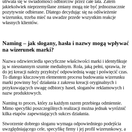
utrwala się w świadomości odbiorców przez całe lata.
Zatem
jakiekolwiek nieprzemyślane zmiany mogą nie być jednoznacznie
pozytywnie odbierane. Dlatego decydując się na odświeżenie
wizerunku, trzeba mieć na uwadze przede wszystkim reakcje
własnych klientów.
Naming – jak slogany, hasła i nazwy mogą wpływać
na wizerunek marki?
Nazwa odzwierciedla specyficzne właściwości marki i identyfikuje
ją w nieustannym szumie medialnym. Rola, jaką pełni, sprawia, że
do jej kreacji należy przyłożyć odpowiednią wagę i poświęcić czas.
To dlatego kluczowym elementem procesu budowania wizerunku
marki powinny być działania z zakresu kreacji oryginalnych i
przykuwających uwagę odbiorcy haseł, sloganów reklamowych i
nazw produktowych.
Naming to proces, który za każdym razem przebiega odmiennie.
Mimo specyfiki poszczególnych realizacji można jednak wyróżnić
kilka etapów zapewniających sukces działania.
Stworzenie dobrego sloganu wymaga odpowiedniego podejścia
uwzględniającego cele, specyfikę firmy i jej profil wizerunkowy, a