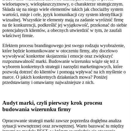
wieloetapowy, wielopłaszczyznowy, o charakterze strategicznym.
Składa się na niego wiele elementów takich jak chociażby
system
wartości, misje i cele, język komunikacji czy system identyfikacji
wizualnej.
Wszystkie te elementy mają za zadanie wyróżnić firmę
na tle konkurencji, podkreślić jej wyjątkowość, przekonać do siebie
potencjalnych klientów, a obecnych utwierdzić w tym, że zaufali
właściwej firmie.
Efektem procesu brandingowego jest swego rodzaju wyobrażenie,
które będzie komunikowane w otoczeniu firmy, aby docelowo
wywoływać konkretne skojarzenia i emocje oraz zwiększyć
rozpoznawalność marki.
Budowanie wizerunku wiąże się też z
wyborem konkretnych strategii i narzędzi marketingowych, które
pozwolą dotrzeć do klientów i pomogą wpływać na ich myślenie o
marce.
O jakich konkretnych działaniach mowa? Poniżej
przedstawiamy i omawiamy najważniejsze z nich.
Audyt marki, czyli pierwszy krok procesu
budowania wizerunku firmy
Opracowanie strategii marki zawsze poprzedza dogłębna analiza
sytuacji wewnętrznej oraz zewnętrznej.
Warto bazować tu między