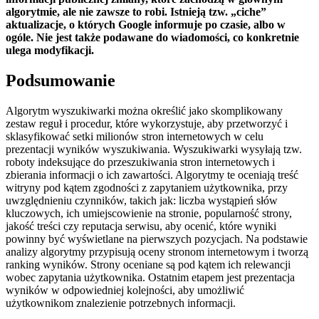
algorytmie, ale nie zawsze to robi. Istnieją tzw. „ciche”
aktualizacje, o których Google informuje po czasie, albo w
ogóle. Nie jest także podawane do wiadomości, co konkretnie
ulega modyfikacji.
Podsumowanie
Algorytm wyszukiwarki można określić jako skomplikowany
zestaw reguł i procedur, które wykorzystuje, aby przetworzyć i
sklasyfikować setki milionów stron internetowych w celu
prezentacji wyników wyszukiwania. Wyszukiwarki wysyłają tzw.
roboty indeksujące do przeszukiwania stron internetowych i
zbierania informacji o ich zawartości. Algorytmy te oceniają treść
witryny pod kątem zgodności z zapytaniem użytkownika, przy
uwzględnieniu czynników, takich jak: liczba wystąpień słów
kluczowych, ich umiejscowienie na stronie, popularność strony,
jakość treści czy reputacja serwisu, aby ocenić, które wyniki
powinny być wyświetlane na pierwszych pozycjach. Na podstawie
analizy algorytmy przypisują oceny stronom internetowym i tworzą
ranking wyników. Strony oceniane są pod kątem ich relewancji
wobec zapytania użytkownika. Ostatnim etapem jest prezentacja
wyników w odpowiedniej kolejności, aby umożliwić
użytkownikom znalezienie potrzebnych informacji.