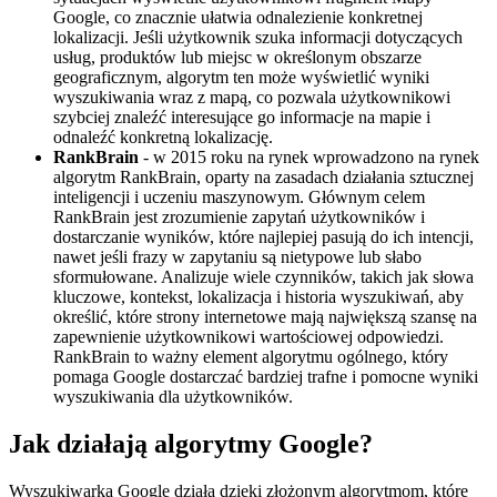
Google, co znacznie ułatwia odnalezienie konkretnej
lokalizacji. Jeśli użytkownik szuka informacji dotyczących
usług, produktów lub miejsc w określonym obszarze
geograficznym, algorytm ten może wyświetlić wyniki
wyszukiwania wraz z mapą, co pozwala użytkownikowi
szybciej znaleźć interesujące go informacje na mapie i
odnaleźć konkretną lokalizację.
RankBrain
- w 2015 roku na rynek wprowadzono na rynek
algorytm RankBrain, oparty na zasadach działania sztucznej
inteligencji i uczeniu maszynowym. Głównym celem
RankBrain jest zrozumienie zapytań użytkowników i
dostarczanie wyników, które najlepiej pasują do ich intencji,
nawet jeśli frazy w zapytaniu są nietypowe lub słabo
sformułowane. Analizuje wiele czynników, takich jak słowa
kluczowe, kontekst, lokalizacja i historia wyszukiwań, aby
określić, które strony internetowe mają największą szansę na
zapewnienie użytkownikowi wartościowej odpowiedzi.
RankBrain to ważny element algorytmu ogólnego, który
pomaga Google dostarczać bardziej trafne i pomocne wyniki
wyszukiwania dla użytkowników.
Jak działają algorytmy Google?
Wyszukiwarka Google działa dzięki złożonym algorytmom, które