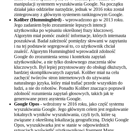
manipulacji systemem wyszukiwania Google. Na początku
działał jako oddzielne narzędzie, jednak w 2016 roku został
zintegrowany z głównym systemem rankingowym Google.
Koliber (Hummingbird)
- wprowadzono go w 2013 roku.
Jego zadaniem było zrozumienie lepszych intencji
użytkownika po wpisaniu określonej frazy kluczowej.
Algorytm miał pomóc znaleźć informacje, których internauta
poszukiwał. Badał zależność pomiędzy słowami w zapytaniu
i na tej podstawie segregował to, co użytkownik chciał
znaleźć. Algorytm Hummingbird wprowadził zdolność
Google do zrozumienia sensu i kontekstu zapytań
użytkowników, a nie tylko dosłownego znaczenia słów
kluczowych. Był lepiej przystosowany do obsługi dłuższych,
bardziej skomplikowanych zapytań. Koliber miał na celu
zachęcić twórców stron internetowych do używania
naturalnego języka, który miał trafiać przede wszystkim do
ludzi, a nie do robotów. Ponadto Koliber znacząco poprawił
zdolność rozumienia zapytań głosowych, takich jak te
generowane przez asystenta Google.
Google Opos
- wdrożony w 2016 roku, jako część systemu
wyszukiwania Google. Jego głównym celem jest regulowanie
lokalnych wyników wyszukiwania, czyli tych, które są
związane z określoną lokalizacją geograficzną. Dzięki Google
Opos, wyszukiwarka jest w stanie w odpowiednich
sytuacjach wyświetlić użytkownikowi fragment Mapy