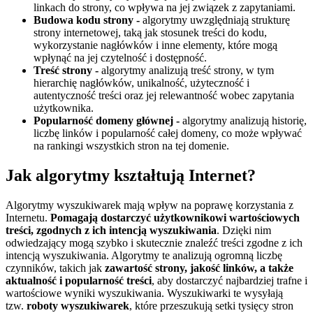
linkach do strony, co wpływa na jej związek z zapytaniami.
Budowa kodu strony -
algorytmy uwzględniają strukturę
strony internetowej, taką jak stosunek treści do kodu,
wykorzystanie nagłówków i inne elementy, które mogą
wpłynąć na jej czytelność i dostępność.
Treść strony -
algorytmy analizują treść strony, w tym
hierarchię nagłówków, unikalność, użyteczność i
autentyczność treści oraz jej relewantność wobec zapytania
użytkownika.
Popularność domeny głównej -
algorytmy analizują historię,
liczbę linków i popularność całej domeny, co może wpływać
na rankingi wszystkich stron na tej domenie.
Jak algorytmy kształtują Internet?
Algorytmy wyszukiwarek mają wpływ na poprawę korzystania z
Internetu.
Pomagają dostarczyć użytkownikowi wartościowych
treści, zgodnych z ich intencją wyszukiwania
. Dzięki nim
odwiedzający mogą szybko i skutecznie znaleźć treści zgodne z ich
intencją wyszukiwania. Algorytmy te analizują ogromną liczbę
czynników, takich jak
zawartość strony, jakość linków, a także
aktualność i popularność treści
, aby dostarczyć najbardziej trafne i
wartościowe wyniki wyszukiwania. Wyszukiwarki te wysyłają
tzw.
roboty wyszukiwarek
, które przeszukują setki tysięcy stron