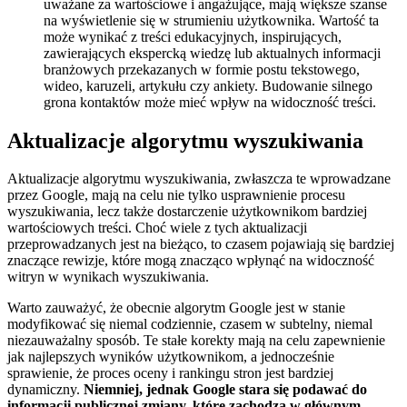
uważane za wartościowe i angażujące, mają większe szanse
na wyświetlenie się w strumieniu użytkownika. Wartość ta
może wynikać z treści edukacyjnych, inspirujących,
zawierających ekspercką wiedzę lub aktualnych informacji
branżowych przekazanych w formie postu tekstowego,
wideo, karuzeli, artykułu czy ankiety. Budowanie silnego
grona kontaktów może mieć wpływ na widoczność treści.
Aktualizacje algorytmu wyszukiwania
Aktualizacje algorytmu wyszukiwania, zwłaszcza te wprowadzane
przez Google, mają na celu nie tylko usprawnienie procesu
wyszukiwania, lecz także dostarczenie użytkownikom bardziej
wartościowych treści. Choć wiele z tych aktualizacji
przeprowadzanych jest na bieżąco, to czasem pojawiają się bardziej
znaczące rewizje, które mogą znacząco wpłynąć na widoczność
witryn w wynikach wyszukiwania.
Warto zauważyć, że obecnie algorytm Google jest w stanie
modyfikować się niemal codziennie, czasem w subtelny, niemal
niezauważalny sposób. Te stałe korekty mają na celu zapewnienie
jak najlepszych wyników użytkownikom, a jednocześnie
sprawienie, że proces oceny i rankingu stron jest bardziej
dynamiczny.
Niemniej, jednak Google stara się podawać do
informacji publicznej zmiany, które zachodzą w głównym