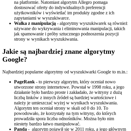
na platformie. Natomiast algorytm Allegro pomaga
dostosować oferty do indywidualnych preferencji
użytkowników i wyświetlać im produkty zgodne z ich
zapytaniami w wyszukiwarce.
Walka z manipulacją
- algorytmy wyszukiwarek są również
używane do wykrywania i eliminowania manipulacji, takich
jak spamowanie i próby sztucznego podnoszenia pozycji
strony w wynikach wyszukiwania.
Jakie są najbardziej znane algorytmy
Google?
Najbardziej popularne algorytmy od wyszukiwarki Google to m.in.:
PageRank
- to pierwszy algorytm, który oceniał nowo
utworzone strony internetowe. Powstał w 1998 roku, a jego
działanie było bardzo proste i zakładało, że witryny z dużą
liczbą linków z innych źródeł są bardziej wartościowe i
należy je umieszczać wyżej w wynikach wyszukiwania.
Algorytm ten oceniał strony w skali od 0 do 10. To
powodowało, że korzystały na tym witryny, do których
prowadziła spora liczba odnośników. Można było nim
niestety bardzo łatwo manipulować.
Panda
- algorytm pojawił się w 2011 roku, a jego głównym