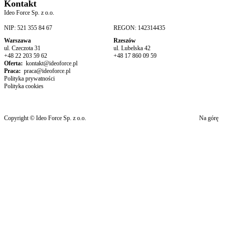
Kontakt
Ideo Force Sp. z o.o.
NIP: 521 355 84 67
REGON: 142314435
Warszawa
Rzeszów
ul. Czeczota 31
ul. Lubelska 42
+48 22 203 59 62
+48 17 860 09 59
Oferta:
kontakt@ideoforce.pl
Praca:
praca@ideoforce.pl
Polityka prywatności
Polityka cookies
Copyright © Ideo Force Sp. z o.o.
Na górę