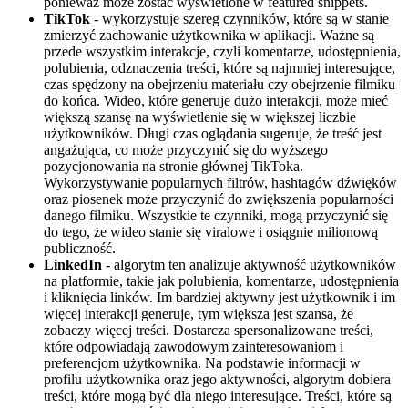
ponieważ może zostać wyświetlone w featured snippets.
TikTok
- wykorzystuje szereg czynników, które są w stanie
zmierzyć zachowanie użytkownika w aplikacji. Ważne są
przede wszystkim interakcje, czyli komentarze, udostępnienia,
polubienia, odznaczenia treści, które są najmniej interesujące,
czas spędzony na obejrzeniu materiału czy obejrzenie filmiku
do końca. Wideo, które generuje dużo interakcji, może mieć
większą szansę na wyświetlenie się w większej liczbie
użytkowników. Długi czas oglądania sugeruje, że treść jest
angażująca, co może przyczynić się do wyższego
pozycjonowania na stronie głównej TikToka.
Wykorzystywanie popularnych filtrów, hashtagów dźwięków
oraz piosenek może przyczynić do zwiększenia popularności
danego filmiku. Wszystkie te czynniki, mogą przyczynić się
do tego, że wideo stanie się viralowe i osiągnie milionową
publiczność.
LinkedIn
- algorytm ten analizuje aktywność użytkowników
na platformie, takie jak polubienia, komentarze, udostępnienia
i kliknięcia linków. Im bardziej aktywny jest użytkownik i im
więcej interakcji generuje, tym większa jest szansa, że
zobaczy więcej treści. Dostarcza spersonalizowane treści,
które odpowiadają zawodowym zainteresowaniom i
preferencjom użytkownika. Na podstawie informacji w
profilu użytkownika oraz jego aktywności, algorytm dobiera
treści, które mogą być dla niego interesujące. Treści, które są