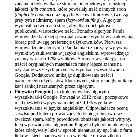
zadaniem była walka ze stronami internetowymi o niskiej
jakości (
thin content
), które powielały treść z innych stron
(
duplicate content
) oraz upychały słowa kluczowe, tworząc
przy tym nadmierny spam (
keyword stuffing
). Algorytm
wymusił na twórcach stron, aby dbali o ich jakość i
publikowali wartościowe treści. Ponadto algorytm Panda
wprowadził bardziej spersonalizowane wyniki wyszukiwania,
biorąc pod uwagę preferencje użytkowników. Pierwsze
wprowadzenie algorytmu Panda miało znaczący wpływ na
wyniki wyszukiwania w języku angielskim, wprowadzając
zmiany w około 12% wyników. Strony o wysokiej jakości
treści i oryginalnych materiałach miały lepsze szanse na
uzyskanie wyższych pozycji w wynikach wyszukiwania
Google. Dodatkowo unikając duplikowania treści i
nadmiernego użycia słów kluczowych, strony mogły uniknąć
kar i sankcji narzucanych przez algorytm.
Pingwin (Penguin)
- to kolejny ważny algorytm
wyszukiwarki Google. Powstał w 2012 roku i początkowo
miał niewielki wpływ na mniej niż 0,1% wyników
wyszukiwania w języku angielskim. Odpowiadał za ocenę
serwisu pod kątem prowadzących do niego linków oraz
zwalczał spam, który powodował obniżenie jakości witryny.
Ideą wprowadzenia algorytmu Pingwin było ukaranie witryn,
które zdobywały linki w sposób nienaturalny np. linki z farm
linków i sieci spamowych, co w efekcie prowadziło do