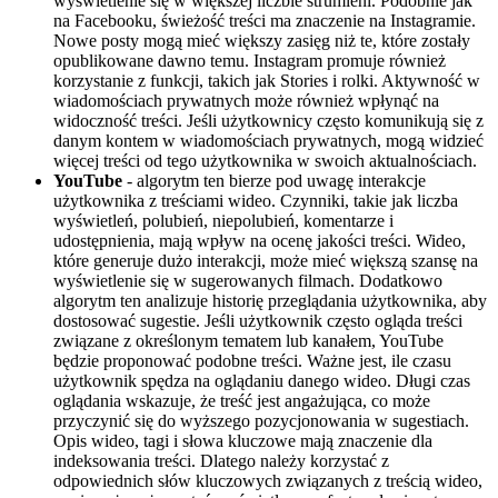
wyświetlenie się w większej liczbie strumieni. Podobnie jak
na Facebooku, świeżość treści ma znaczenie na Instagramie.
Nowe posty mogą mieć większy zasięg niż te, które zostały
opublikowane dawno temu. Instagram promuje również
korzystanie z funkcji, takich jak Stories i rolki. Aktywność w
wiadomościach prywatnych może również wpłynąć na
widoczność treści. Jeśli użytkownicy często komunikują się z
danym kontem w wiadomościach prywatnych, mogą widzieć
więcej treści od tego użytkownika w swoich aktualnościach.
YouTube
- algorytm ten bierze pod uwagę interakcje
użytkownika z treściami wideo. Czynniki, takie jak liczba
wyświetleń, polubień, niepolubień, komentarze i
udostępnienia, mają wpływ na ocenę jakości treści. Wideo,
które generuje dużo interakcji, może mieć większą szansę na
wyświetlenie się w sugerowanych filmach. Dodatkowo
algorytm ten analizuje historię przeglądania użytkownika, aby
dostosować sugestie. Jeśli użytkownik często ogląda treści
związane z określonym tematem lub kanałem, YouTube
będzie proponować podobne treści. Ważne jest, ile czasu
użytkownik spędza na oglądaniu danego wideo. Długi czas
oglądania wskazuje, że treść jest angażująca, co może
przyczynić się do wyższego pozycjonowania w sugestiach.
Opis wideo, tagi i słowa kluczowe mają znaczenie dla
indeksowania treści. Dlatego należy korzystać z
odpowiednich słów kluczowych związanych z treścią wideo,