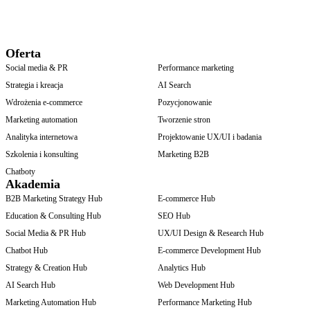
Oferta
Social media & PR
Performance marketing
Strategia i kreacja
AI Search
Wdrożenia e-commerce
Pozycjonowanie
Marketing automation
Tworzenie stron
Analityka internetowa
Projektowanie UX/UI i badania
Szkolenia i konsulting
Marketing B2B
Chatboty
Akademia
B2B Marketing Strategy Hub
E-commerce Hub
Education & Consulting Hub
SEO Hub
Social Media & PR Hub
UX/UI Design & Research Hub
Chatbot Hub
E-commerce Development Hub
Strategy & Creation Hub
Analytics Hub
AI Search Hub
Web Development Hub
Marketing Automation Hub
Performance Marketing Hub