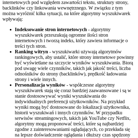
internetowych pod względem zawartości tekstu, struktury strony,
backlinków czy linkowania wewnętrznego. W związku z tym
można wyróżnić kilka sytuacji, na które algorytmy wyszukiwarek
wpływają:
Indeksowanie stron internetowych
- algorytmy
wyszukiwarek przeszukują ogromne ilości stron
internetowych i tworzą indeks, który zawiera informacje o
treści tych stron.
Ranking witryn
- wyszukiwarki używają algorytmów
rankingowych, aby ustalić, które strony internetowe powinny
być wyświetlane na szczycie wyników wyszukiwania. Biorą
pod uwagę wiele czynników, takich jak jakość treści, liczba
odnośników do strony (backlinków), prędkość ładowania
strony i wiele innych.
Personalizacja wyników
- współczesne algorytmy
wyszukiwarek stają się coraz bardziej zaawansowane i są w
stanie dostosowywać wyniki wyszukiwania do
indywidualnych preferencji użytkowników. Na przykład
wyniki mogą być dostosowane do lokalizacji użytkownika,
historii wyszukiwań i innych czynników. W przypadku
serwisów streamingowych, takich jak YouTube czy Netflix,
algorytmy mogą proponować treści, które są najbardziej
zgodne z zainteresowaniami oglądających, co przekłada się
na lepsze doświadczenie oglądania i dłuższy czas spędzony