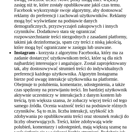
zasięg niż te, które zostały opublikowane jakiś czas temu.
Facebook wykorzystuje swoje algorytmy, aby dostosować
reklamy do preferencji i zachowań użytkowników. Reklamy
mogą być wyświetlane na podstawie danych
demograficznych, przyzwyczajeń zakupowych i innych
czynników. Dodatkowo stara się ograniczać
rozpowszechnianie treści niezgodnych z zasadami platformy,
takimi jak dezinformacja, spam czy treści z niską jakością,
które mogą być ograniczane w zasięgu lub usuwane.
Instagram
- korzysta z algorytmu Facebooka, który ma za
zadanie dostarczyć użytkownikom treści, które są dla nich
najbardziej interesujące i angażujące. Został zaprojektowany
tak, aby dostosowywać strumień treści do indywidualnych
preferencji każdego użytkownika. Algorytm Instagrama
bierze pod uwagę interakcje użytkownika na platformie.
Obejmuje to polubienia, komentarze, udostępnienia, a także
czas spędzony na przewijaniu treści. Im bardziej użytkownik
aktywnie uczestniczy w interakcjach z danym kontem lub
treścią, tym większa szansa, że zobaczy więcej treści od tego
samego źródła. Ocenia ważność treści na podstawie różnych
czynników. Są to m.in. liczba interakcji, szybkość ich
zdobywania po opublikowaniu treści oraz stosunek reakcji do
liczby obserwujących. Treści, które zdobywają wiele
polubień, komentarzy i udostępnień, mają większą szansę na