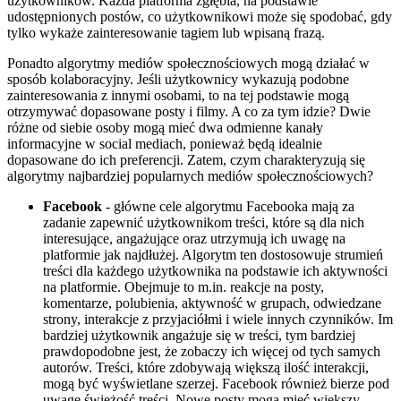
użytkowników. Każda platforma zgłębia, na podstawie
udostępnionych postów, co użytkownikowi może się spodobać, gdy
tylko wykaże zainteresowanie tagiem lub wpisaną frazą.
Ponadto algorytmy mediów społecznościowych mogą działać w
sposób kolaboracyjny. Jeśli użytkownicy wykazują podobne
zainteresowania z innymi osobami, to na tej podstawie mogą
otrzymywać dopasowane posty i filmy. A co za tym idzie? Dwie
różne od siebie osoby mogą mieć dwa odmienne kanały
informacyjne w social mediach, ponieważ będą idealnie
dopasowane do ich preferencji. Zatem, czym charakteryzują się
algorytmy najbardziej popularnych mediów społecznościowych?
Facebook
- główne cele algorytmu Facebooka mają za
zadanie zapewnić użytkownikom treści, które są dla nich
interesujące, angażujące oraz utrzymują ich uwagę na
platformie jak najdłużej. Algorytm ten dostosowuje strumień
treści dla każdego użytkownika na podstawie ich aktywności
na platformie. Obejmuje to m.in. reakcje na posty,
komentarze, polubienia, aktywność w grupach, odwiedzane
strony, interakcje z przyjaciółmi i wiele innych czynników. Im
bardziej użytkownik angażuje się w treści, tym bardziej
prawdopodobne jest, że zobaczy ich więcej od tych samych
autorów. Treści, które zdobywają większą ilość interakcji,
mogą być wyświetlane szerzej. Facebook również bierze pod
uwagę świeżość treści. Nowe posty mogą mieć większy