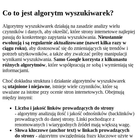
Co to jest algorytm wyszukiwarek?
Algorytmy wyszukiwarek działają na zasadzie analizy wielu
czynników i danych, aby określić, które strony internetowe najlepiej
pasują do konkretnego zapytania wyszukiwania.
Nieustannie
ewoluują i są regularnie aktualizowane (nawet kilka razy w
ciągu roku)
, aby dostosować się do zmieniających się trendów i
potrzeb użytkowników, a także aby zwalczać próby manipulacji
wynikami wyszukiwania.
Samo Google korzysta z kilkunastu
różnych algorytmów
, które współpracują ze sobą i wymieniają się
informacjami.
Choć dokładna struktura i działanie algorytmów wyszukiwarek
są
utajnione i niejawne
, istnieje wiele czynników, które są
uważane za istotne przy ocenie stron internetowych. Obejmują
między innymi:
Liczba i jakość linków prowadzących do strony
-
algorytmy analizują ilość i jakość odnośników (backlinków)
prowadzących do danej strony. Linki pochodzące z
renomowanych i wiarygodnych źródeł mają większą wagę.
Słowa kluczowe (anchor text) w linkach prowadzących
do strony -
algorytmy uwzględniają frazy kluczowe użyte w