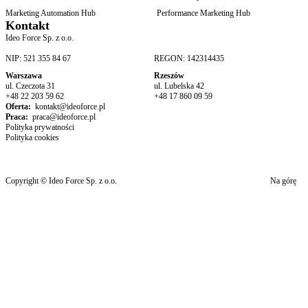
Marketing Automation Hub
Performance Marketing Hub
Kontakt
Ideo Force Sp. z o.o.
NIP: 521 355 84 67
REGON: 142314435
Warszawa
Rzeszów
ul. Czeczota 31
ul. Lubelska 42
+48 22 203 59 62
+48 17 860 09 59
Oferta:
kontakt@ideoforce.pl
Praca:
praca@ideoforce.pl
Polityka prywatności
Polityka cookies
Copyright © Ideo Force Sp. z o.o.
Na górę