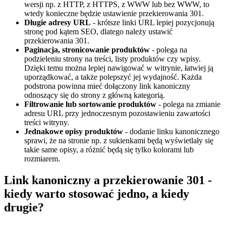
wersji np. z HTTP, z HTTPS, z WWW lub bez WWW, to
wtedy konieczne będzie ustawienie przekierowania 301.
Długie adresy URL
- krótsze linki URL lepiej pozycjonują
stronę pod kątem SEO, dlatego należy ustawić
przekierowania 301.
Paginacja, stronicowanie produktów
- polega na
podzieleniu strony na treści, listy produktów czy wpisy.
Dzięki temu można lepiej nawigować w witrynie, łatwiej ją
uporządkować, a także polepszyć jej wydajność. Każda
podstrona powinna mieć dołączony link kanoniczny
odnoszący się do strony z główną kategorią.
Filtrowanie lub sortowanie produktów
- polega na zmianie
adresu URL przy jednoczesnym pozostawieniu zawartości
treści witryny.
Jednakowe opisy produktów
- dodanie linku kanonicznego
sprawi, że na stronie np. z sukienkami będą wyświetlały się
takie same opisy, a różnić będą się tylko kolorami lub
rozmiarem.
Link kanoniczny a przekierowanie 301 -
kiedy warto stosować jedno, a kiedy
drugie?