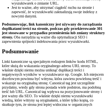
wyszukiwarek o zmianie URL.
Jest to ważne, aby utrzymać ciągłość ruchu na stronie i
zapewnić, że wyszukiwarki zaktualizują swoje indeksy z
nowymi danymi.
Podsumowując, link kanoniczny jest używany do zarządzania
duplikatami treści na stronie, podczas gdy przekierowanie 301
jest stosowane w przypadku przeniesienia lub zmiany struktury
strony.
Oba narzędzia są ważne dla optymalizacji SEO i
zapewnienia spójności indeksowania przez wyszukiwarki.
Podsumowanie
Linki kanoniczne są specjalnym rodzajem linków kodu HTML,
które służą do wskazania oryginalnego adresu URL strony. To
właśnie dzięki niemu można uniknąć duplikacji treści i
negatywnych wyników w wyszukiwarce np. Google. Ich miejscem
docelowym powinna być witryna, która zawiera powieloną treść i
wskazuje na oryginalną stronę. Canonical tag jest szczególnie
przydatny, wtedy gdy strona posiada wiele podstron, ma podobną
treść lub URL. Canonical tag wpływa na pozycjonowanie strony i
jest ważny dla SEO. To właśnie dzięki niemu wyszukiwarki
wiedzą, które witryny są oryginałami, a które tylko kopią, co
skutkuje tym, że strona jest lepiej widoczna w organicznych