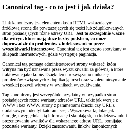
Canonical tag - co to jest i jak działa?
Link kanoniczny jest elementem kodu HTML wskazującym
źródłową stronę dla powtarzających się treści lub zduplikowanych
stron posiadających różne adresy URL.
Jest to szczególnie ważne
dla witryn, które mają duże liczby podstron, co może
doprowadzić do problemów z indeksowaniem przez
wyszukiwarki internetowe.
Canonical tag jest często spotykany w
sklepach internetowych, gdzie występuje paginacja.
Canonical tag pomaga administratorowi strony wskazać, która
witryna ma być uznawana przez wyszukiwarki za główną, a które
traktowane jako kopie. Dzięki temu rozwiązaniu unika się
problemów związanych z duplikacją treści oraz wspiera utrzymanie
wysokiej pozycji witryny w wynikach wyszukiwania.
Tag kanoniczny jest szczególnie przydatny w przypadku stron
posiadających różne warianty adresów URL, takie jak wersje z
WWW i bez WWW, strony z parametrami ścieżki czy URL z
dodatkowymi identyfikatorami sesji. Wyszukiwarki, takie jak
Google, uwzględniają tą informację i skupiają się na indeksowaniu i
prezentowaniu wyników dla wskazanego adresu URL, pomijając
pozostałe warianty. Dzięki zastosowaniu linków kanonicznych