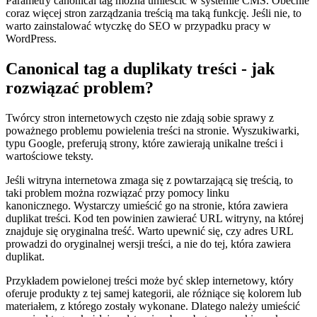
Parametry canonical tag można umieścić w systemie CMS. Obecnie
coraz więcej stron zarządzania treścią ma taką funkcję. Jeśli nie, to
warto zainstalować wtyczkę do SEO w przypadku pracy w
WordPress.
Canonical tag a duplikaty treści - jak
rozwiązać problem?
Twórcy stron internetowych często nie zdają sobie sprawy z
poważnego problemu powielenia treści na stronie. Wyszukiwarki,
typu Google, preferują strony, które zawierają unikalne treści i
wartościowe teksty.
Jeśli witryna internetowa zmaga się z powtarzającą się treścią, to
taki problem można rozwiązać przy pomocy linku
kanonicznego. Wystarczy umieścić go na stronie, która zawiera
duplikat treści. Kod ten powinien zawierać URL witryny, na której
znajduje się oryginalna treść. Warto upewnić się, czy adres URL
prowadzi do oryginalnej wersji treści, a nie do tej, która zawiera
duplikat.
Przykładem powielonej treści może być sklep internetowy, który
oferuje produkty z tej samej kategorii, ale różniące się kolorem lub
materiałem, z którego zostały wykonane. Dlatego należy umieścić