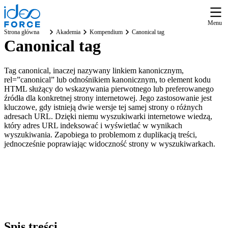
Menu
Strona główna
Akademia
Kompendium
Canonical tag
Canonical tag
Tag canonical, inaczej nazywany linkiem kanonicznym,
rel=”canonical” lub odnośnikiem kanonicznym, to element kodu
HTML służący do wskazywania pierwotnego lub preferowanego
źródła dla konkretnej strony internetowej. Jego zastosowanie jest
kluczowe, gdy istnieją dwie wersje tej samej strony o różnych
adresach URL. Dzięki niemu wyszukiwarki internetowe wiedzą,
który adres URL indeksować i wyświetlać w wynikach
wyszukiwania. Zapobiega to problemom z duplikacją treści,
jednocześnie poprawiając widoczność strony w wyszukiwarkach.
Spis
treści
.