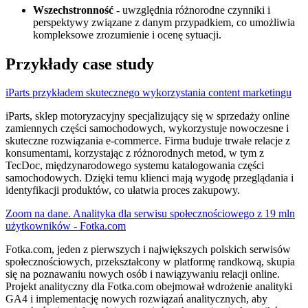
Wszechstronność -
uwzględnia różnorodne czynniki i
perspektywy związane z danym przypadkiem, co umożliwia
kompleksowe zrozumienie i ocenę sytuacji.
Przykłady case study
iParts przykładem skutecznego wykorzystania content marketingu
iParts, sklep motoryzacyjny specjalizujący się w sprzedaży online
zamiennych części samochodowych, wykorzystuje nowoczesne i
skuteczne rozwiązania e-commerce. Firma buduje trwałe relacje z
konsumentami, korzystając z różnorodnych metod, w tym z
TecDoc, międzynarodowego systemu katalogowania części
samochodowych. Dzięki temu klienci mają wygodę przeglądania i
identyfikacji produktów, co ułatwia proces zakupowy.
Zoom na dane. Analityka dla serwisu społecznościowego z 19 mln
użytkowników - Fotka.com
Fotka.com, jeden z pierwszych i największych polskich serwisów
społecznościowych, przekształcony w platformę randkową, skupia
się na poznawaniu nowych osób i nawiązywaniu relacji online.
Projekt analityczny dla Fotka.com obejmował wdrożenie analityki
GA4 i implementację nowych rozwiązań analitycznych, aby