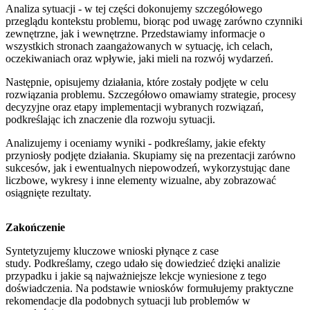
Analiza sytuacji - w tej części dokonujemy szczegółowego
przeglądu kontekstu problemu, biorąc pod uwagę zarówno czynniki
zewnętrzne, jak i wewnętrzne. Przedstawiamy informacje o
wszystkich stronach zaangażowanych w sytuację, ich celach,
oczekiwaniach oraz wpływie, jaki mieli na rozwój wydarzeń.
Następnie, opisujemy działania, które zostały podjęte w celu
rozwiązania problemu. Szczegółowo omawiamy strategie, procesy
decyzyjne oraz etapy implementacji wybranych rozwiązań,
podkreślając ich znaczenie dla rozwoju sytuacji.
Analizujemy i oceniamy wyniki - podkreślamy, jakie efekty
przyniosły podjęte działania. Skupiamy się na prezentacji zarówno
sukcesów, jak i ewentualnych niepowodzeń, wykorzystując dane
liczbowe, wykresy i inne elementy wizualne, aby zobrazować
osiągnięte rezultaty.
Zakończenie
Syntetyzujemy kluczowe wnioski płynące z case
study. Podkreślamy, czego udało się dowiedzieć dzięki analizie
przypadku i jakie są najważniejsze lekcje wyniesione z tego
doświadczenia. Na podstawie wniosków formułujemy praktyczne
rekomendacje dla podobnych sytuacji lub problemów w