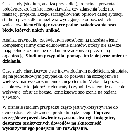
Case study (studium, analiza przypadku), to metoda prezentacji
pojedynczego, konkretnego zjawiska czy zdarzenia bądź np.
realizacji projektu. Dzięki szczegółowemu opisowi danej sytuacji,
studium przypadku umożliwia wyciągnięcie odpowiednich
wniosków,
identyfikując wzorce godne naśladowania oraz
błędy, których należy unikać.
Analiza przypadku jest świetnym sposobem na przedstawienie
kompetencji firmy oraz edukowanie klientów, którzy nie zawsze
mają pełne zrozumienie działań prowadzonych przez daną
organizację.
Studium przypadku pomaga im lepiej zrozumieć te
działania.
Case study charakteryzuje się indywidualnym podejściem, skupiając
się na jednostkowym przypadku, co pozwala na szczegółowe i
wielowymiarowe zrozumienie danego tematu. Metoda ta pozwala
eksplorować to, jak różne elementy i czynniki wzajemnie na siebie
wpływają, oferując bogate, kontekstowe spojrzenie na badane
zjawisko.
W biznesie studium przypadku często jest wykorzystywane do
demonstracji efektywności produktu bądź usługi.
Poprzez
szczegółowe przedstawienie wyzwań, strategii i osiągnięć,
dostarcza praktycznych dowodów na skuteczność
wykorzystanego podejścia lub rozwiązania.