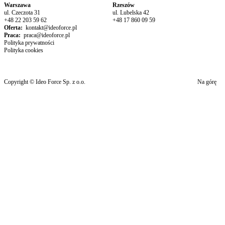
Warszawa
Rzeszów
ul. Czeczota 31
ul. Lubelska 42
+48 22 203 59 62
+48 17 860 09 59
Oferta:
kontakt@ideoforce.pl
Praca:
praca@ideoforce.pl
Polityka prywatności
Polityka cookies
Copyright © Ideo Force Sp. z o.o.
Na górę