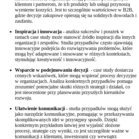
klientom i partnerom, że ich produkty lub usługi przynoszą
wymierne korzyści. Jest to szczególnie wartościowe w B2B,
gdzie decyzje zakupowe opierają się na solidnych dowodach i
zaufaniu.
Inspiracja i innowacja -
analiza sukcesów i porażek w
ramach case study może stanowić źródło inspiracji dla innych
organizacji i zespołów. Studia przypadków często ujawniają
innowacyjne podejścia do rozwiązywania problemów, które
mogą być adaptowane i stosowane w różnych kontekstach,
stymulując kreatywność i innowacyjność.
Wsparcie w podejmowaniu decyzji
- case study dostarcza
cennych wskazówek, które mogą wspierać procesy decyzyjne
w organizacjach. Analiza konkretnych przypadków pomaga
zrozumieć potencjalne skutki różnych strategii i działań, co
jest nieocenione przy planowaniu przyszłych kierunków
rozwoju.
Ułatwienie komunikacji -
studia przypadków mogą służyć
jako narzędzie komunikacyjne, pomagając w przekazywaniu
skomplikowanych idei w przystępny sposób. Dzięki
konkretnym przykładom łatwiej jest wyjaśnić złożone
procesy, strategie czy wyniki, co jest szczególnie ważne w
komunikacji z klientami, inwestorami czy wewnątrz