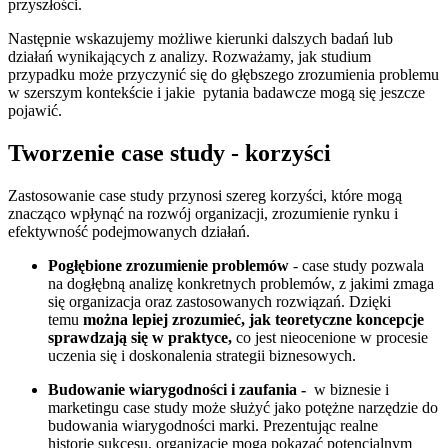
przyszłości.
Następnie wskazujemy możliwe kierunki dalszych badań lub
działań wynikających z analizy. Rozważamy, jak studium
przypadku może przyczynić się do głębszego zrozumienia problemu
w szerszym kontekście i jakie pytania badawcze mogą się jeszcze
pojawić.
Tworzenie case study - korzyści
Zastosowanie case study przynosi szereg korzyści, które mogą
znacząco wpłynąć na rozwój organizacji, zrozumienie rynku i
efektywność podejmowanych działań.
Pogłębione zrozumienie problemów
- case study pozwala
na dogłębną analizę konkretnych problemów, z jakimi zmaga
się organizacja oraz zastosowanych rozwiązań. Dzięki
temu
można lepiej zrozumieć, jak teoretyczne koncepcje
sprawdzają się w praktyce,
co jest nieocenione w procesie
uczenia się i doskonalenia strategii biznesowych.
Budowanie wiarygodności i zaufania -
w biznesie i
marketingu case study może służyć jako potężne narzędzie do
budowania wiarygodności marki. Prezentując realne
historie
sukcesu, organizacje mogą pokazać potencjalnym