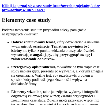
Klilnij i apoznaj się z case study branżowych projektów, które
prowadzimy w Ideo Force!
Elementy case study
Podczas tworzenia studium przypadku należy pamiętać o
następujących kwestiach.
Dobrze zdefiniowany temat,
który odzwierciedla unikalne
wyzwanie lub osiągnięcie.
Temat ten powinien być
istotny
nie tylko z punktu widzenia branży, ale również
wystarczająco
angażujący, aby przyciągnąć uwagę i
zainteresowanie odbiorców.
Szczegółowy opis problemu,
to właśnie na tym etapie case
study nabiera głębi, prezentując wyzwania, z którymi zmagała
się organizacja. Ważne jest, aby przedstawić problem w
sposób, który podkreśla jego złożoność i wpływ na
działalność firmy.
Elementy wizualne
, takie jak zdjęcia, wykresy i infografiki,
odgrywają kluczową rolę w zwiększaniu przystępności i
zrozumienia case study. Zdjęcia mogą przekazać więcej niż
tysiąc słów, ilustrując kontekst i emocje związane z danym