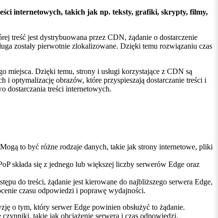
i internetowych, takich jak np. teksty, grafiki, skrypty, filmy,
órej treść jest dystrybuowana przez CDN, żądanie o dostarczenie
sługa zostały pierwotnie zlokalizowane. Dzięki temu rozwiązaniu czas
o miejsca. Dzięki temu, strony i usługi korzystające z CDN są
i optymalizację obrazów, które przyspieszają dostarczanie treści i
 dostarczania treści internetowych.
ogą to być różne rodzaje danych, takie jak strony internetowe, pliki
oP składa się z jednego lub większej liczby serwerów Edge oraz
tępu do treści, żądanie jest kierowane do najbliższego serwera Edge,
rócenie czasu odpowiedzi i poprawę wydajności.
ję o tym, który serwer Edge powinien obsłużyć to żądanie.
zynniki, takie jak obciążenie serwera i czas odpowiedzi.