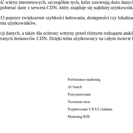
 witryn internetowych, szczególnie tych, które zawierają dużo danyc
obierać dane z serwera CDN, który znajduje się najbliżej użytkownik
oprzez zwiększenie szybkości ładowania, dostępności czy lokaliza
enia użytkowników.
ji danych, a także dla ochrony witryny przed różnymi rodzajami at
eczonych dostawców CDN. Dzięki temu użytkownicy na całym świecie b
Performance marketing
AI Search
Pozycjonowanie
Tworzenie stron
Projektowanie UX/UI i badania
Marketing B2B