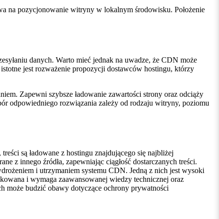
wa na pozycjonowanie witryny w lokalnym środowisku. Położenie
 przesyłaniu danych. Warto mieć jednak na uwadze, że CDN może
stotne jest rozważenie propozycji dostawców hostingu, którzy
aniem. Zapewni szybsze ładowanie zawartości strony oraz odciąży
ybór odpowiedniego rozwiązania zależy od rodzaju witryny, poziomu
treści są ładowane z hostingu znajdującego się najbliżej
 z innego źródła, zapewniając ciągłość dostarczanych treści.
 wdrożeniem i utrzymaniem systemu CDN. Jedną z nich jest wysoki
plikowana i wymaga zaawansowanej wiedzy technicznej oraz
ch może budzić obawy dotyczące ochrony prywatności