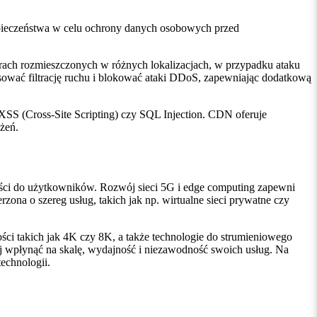
zpieczeństwa w celu ochrony danych osobowych przed
werach rozmieszczonych w różnych lokalizacjach, w przypadku ataku
ować filtrację ruchu i blokować ataki DDoS, zapewniając dodatkową
XSS (Cross-Site Scripting) czy SQL Injection. CDN oferuje
ożeń.
reści do użytkowników. Rozwój sieci 5G i edge computing zapewni
zona o szereg usług, takich jak np. wirtualne sieci prywatne czy
ci takich jak 4K czy 8K, a także technologie do strumieniowego
j wpłynąć na skalę, wydajność i niezawodność swoich usług. Na
echnologii.