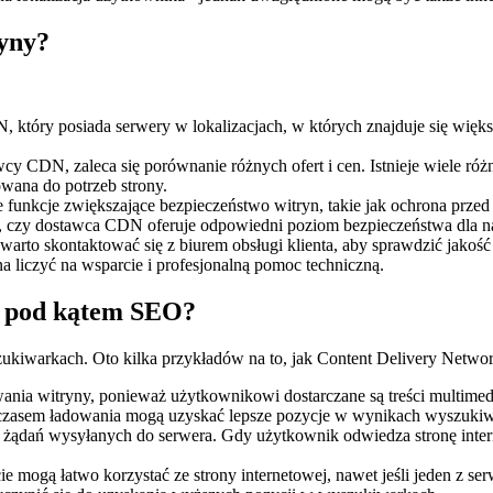
ryny?
który posiada serwery w lokalizacjach, w których znajduje się więks
y CDN, zaleca się porównanie różnych ofert i cen. Istnieje wiele róż
sowana do potrzeb strony.
funkcje zwiększające bezpieczeństwo witryn, takie jak ochrona prze
, czy dostawca CDN oferuje odpowiedni poziom bezpieczeństwa dla na
to skontaktować się z biurem obsługi klienta, aby sprawdzić jakość 
 liczyć na wsparcie i profesjonalną pomoc techniczną.
n pod kątem SEO?
iwarkach. Oto kilka przykładów na to, jak Content Delivery Netw
nia witryny, ponieważ użytkownikowi dostarczane są treści multimedia
czasem ładowania mogą uzyskać lepsze pozycje w wynikach wyszukiw
ba żądań wysyłanych do serwera. Gdy użytkownik odwiedza stronę inter
e mogą łatwo korzystać ze strony internetowej, nawet jeśli jeden z s