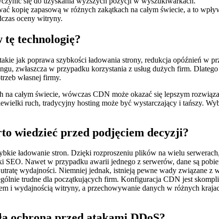
yczynić się do uzyskania wyższych pozycji w wyszukiwarkach.
ć kopię zapasową w różnych zakątkach na całym świecie, a to wpły
czas oceny witryny.
tę technologię?
, takie jak poprawa szybkości ładowania strony, redukcja opóźnień w
gu, zwłaszcza w przypadku korzystania z usług dużych firm. Dlatego i
trzeb własnej firmy.
cjach na całym świecie, wówczas CDN może okazać się lepszym rozwiąz
iewielki ruch, tradycyjny hosting może być wystarczający i tańszy. W
to wiedzieć przed podjęciem decyzji?
bkie ładowanie stron. Dzięki rozproszeniu plików na wielu serwerach, 
SEO. Nawet w przypadku awarii jednego z serwerów, dane są pobierane
 utratę wydajności. Niemniej jednak, istnieją pewne wady związane z
ególnie trudne dla początkujących firm. Konfiguracja CDN jest skom
m i wydajnością witryny, a przechowywanie danych w różnych kraja
ła ochrona przed atakami DDoS?