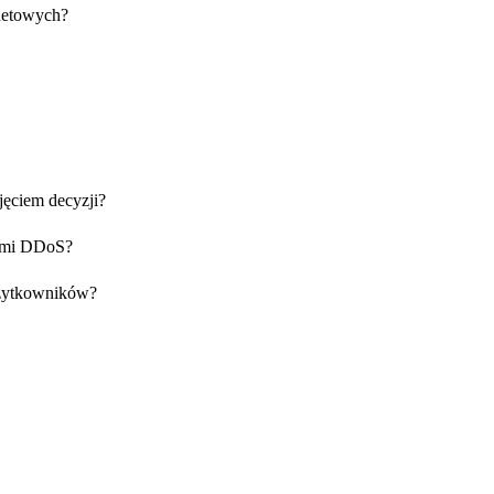
netowych?
jęciem decyzji?
kami DDoS?
użytkowników?