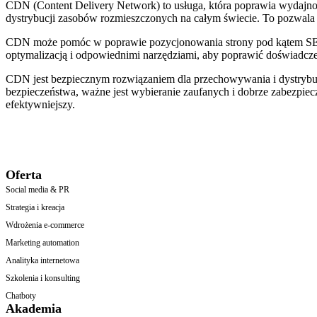
CDN (Content Delivery Network) to usługa, która poprawia wydajność
dystrybucji zasobów rozmieszczonych na całym świecie. To pozwala p
CDN może pomóc w poprawie pozycjonowania strony pod kątem SEO p
optymalizacją i odpowiednimi narzędziami, aby poprawić doświadcz
CDN jest bezpiecznym rozwiązaniem dla przechowywania i dystrybuc
bezpieczeństwa, ważne jest wybieranie zaufanych i dobrze zabezpi
efektywniejszy.
Oferta
Social media & PR
Strategia i kreacja
Wdrożenia e-commerce
Marketing automation
Analityka internetowa
Szkolenia i konsulting
Chatboty
Akademia