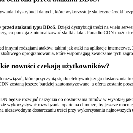
wania i dystrybucji danych, które wykorzystuje skuteczne środki be
ny przed atakami typu DDoS.
Dzięki dystrybucji treści na wielu ser
wery, co pomaga zminimalizować skutki ataku. Ponadto CDN może stos
nnymi rodzajami ataków, takimi jak ataki na aplikacje internetowe, 
anie złośliwego oprogramowania, które wspomagają zwalczanie tych zagr
akie nowości czekają użytkowników?
 rozwiązań, które przyczynią się do efektywniejszego dostarczania t
CDN zostaną jeszcze bardziej zautomatyzowane, a oferta zostanie poszer
DN będzie rozwijać narzędzia do dostarczania filmów w wysokiej jakoś
zie wykorzystywać rozwiązania oparte na chmurze, by jeszcze mocnie
na niezawodnym dostarczaniu treści przy wykorzystaniu najnowszych t