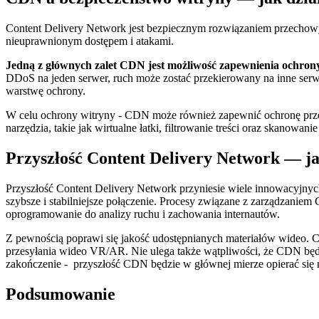
Content Delivery Network jest bezpiecznym rozwiązaniem przechowy
nieuprawnionym dostępem i atakami.
Jedną z głównych zalet CDN jest możliwość zapewnienia ochro
DDoS na jeden serwer, ruch może zostać przekierowany na inne ser
warstwę ochrony.
W celu ochrony witryny - CDN może również zapewnić ochronę przed i
narzędzia, takie jak wirtualne łatki, filtrowanie treści oraz skanow
Przyszłość Content Delivery Network — j
Przyszłość Content Delivery Network przyniesie wiele innowacyjnych
szybsze i stabilniejsze połączenie. Procesy związane z zarządzaniem 
oprogramowanie do analizy ruchu i zachowania internautów.
Z pewnością poprawi się jakość udostępnianych materiałów wideo. C
przesyłania wideo VR/AR. Nie ulega także wątpliwości, że CDN będ
zakończenie - przyszłość CDN będzie w głównej mierze opierać się 
Podsumowanie