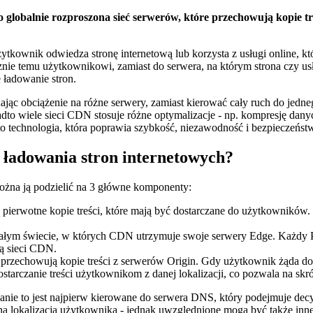
globalnie rozproszona sieć serwerów, które przechowują kopie treśc
ytkownik odwiedza stronę internetową lub korzysta z usługi online, kt
icznie temu użytkownikowi, zamiast do serwera, na którym strona czy u
e ładowanie stron.
ąc obciążenie na różne serwery, zamiast kierować cały ruch do jedneg
o wiele sieci CDN stosuje różne optymalizacje - np. kompresję danych 
technologia, która poprawia szybkość, niezawodność i bezpieczeństwo
ładowania stron internetowych?
ożna ją podzielić na 3 główne komponenty:
pierwotne kopie treści, które mają być dostarczane do użytkowników. M
 całym świecie, w których CDN utrzymuje swoje serwery Edge. Każdy P
tą sieci CDN.
e przechowują kopie treści z serwerów Origin. Gdy użytkownik żąda dos
starczanie treści użytkownikom z danej lokalizacji, co pozwala na sk
nie to jest najpierw kierowane do serwera DNS, który podejmuje decyz
 lokalizacja użytkownika - jednak uwzględnione mogą być także inne c