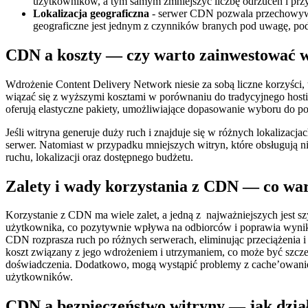
użytkowników, a tym samym zmniejszyć liczbę odrzuceń i prz
Lokalizacja geograficzna
- serwer CDN pozwala przechowywa
geograficzne jest jednym z czynników branych pod uwagę, pod
CDN a koszty — czy warto zainwestować w 
Wdrożenie Content Delivery Network niesie za sobą liczne korzyści
wiązać się z wyższymi kosztami w porównaniu do tradycyjnego hostin
oferują elastyczne pakiety, umożliwiające dopasowanie wyboru do po
Jeśli witryna generuje duży ruch i znajduje się w różnych lokaliza
serwer. Natomiast w przypadku mniejszych witryn, które obsługują n
ruchu, lokalizacji oraz dostępnego budżetu.
Zalety i wady korzystania z CDN — co war
Korzystanie z CDN ma wiele zalet, a jedną z najważniejszych jest szy
użytkownika, co pozytywnie wpływa na odbiorców i poprawia wyniki 
CDN rozprasza ruch po różnych serwerach, eliminując przeciążenia i
koszt związany z jego wdrożeniem i utrzymaniem, co może być szcz
doświadczenia. Dodatkowo, mogą wystąpić problemy z cache’owanie
użytkowników.
CDN a bezpieczeństwo witryny — jak dzia