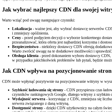
Jak wybrać najlepszy CDN dla swojej wit
Warto wziąć pod uwagę następujące czynniki:
Lokalizacja
- ważne jest, aby wybrać dostawcę serwerów CDN, 
i zmniejszy opóźnienia.
Ceny
- przed podjęciem decyzji o wyborze konkretnego dostawc
przeanalizować, która oferta jest najbardziej korzystna i dosto
Bezpieczeństwo
- niektórzy dostawcy CDN oferują dodatkowe 
Warto zwrócić uwagę na te dodatkowe możliwości i sprawdzić
Obsługa klienta
- przed dokonaniem wyboru dostawcy CDN, war
w przypadku jakichkolwiek problemów lub pytań, będzie można
Jak CDN wpływa na pozycjonowanie stro
CDN może wpłynąć pozytywnie na pozycjonowanie witryny w wyszuk
Szybkość ładowania się strony
- CDN przyspiesza czas ładowa
czynników rankingowych Google, dlatego witryny z szybkim 
Wydajność serwera
- korzystając z CDN, zmniejsza się licz
serwera związanego z daną witryną.
Dostępność strony
- dzięki CDN użytkownicy na całym świeci