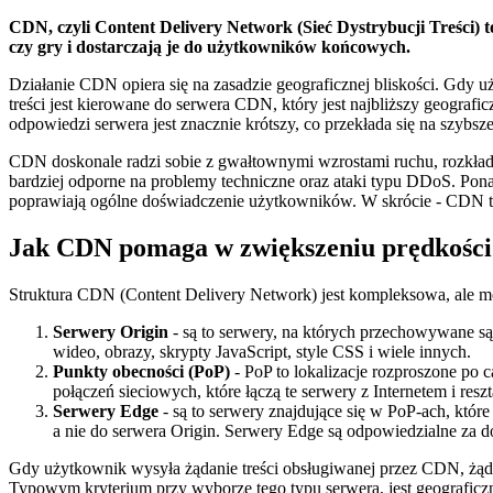
CDN, czyli Content Delivery Network (Sieć Dystrybucji Treści) to 
czy gry i dostarczają je do użytkowników końcowych.
Działanie CDN opiera się na zasadzie geograficznej bliskości. Gdy uż
treści jest kierowane do serwera CDN, który jest najbliższy geograf
odpowiedzi serwera jest znacznie krótszy, co przekłada się na szybsz
CDN doskonale radzi sobie z gwałtownymi wzrostami ruchu, rozkładaj
bardziej odporne na problemy techniczne oraz ataki typu DDoS. Ponadt
poprawiają ogólne doświadczenie użytkowników. W skrócie - CDN to 
Jak CDN pomaga w zwiększeniu prędkości 
Struktura CDN (Content Delivery Network) jest kompleksowa, ale m
Serwery Origin
- są to serwery, na których przechowywane są 
wideo, obrazy, skrypty JavaScript, style CSS i wiele innych.
Punkty obecności (PoP)
- PoP to lokalizacje rozproszone po
połączeń sieciowych, które łączą te serwery z Internetem i resz
Serwery Edge
- są to serwery znajdujące się w PoP-ach, któr
a nie do serwera Origin. Serwery Edge są odpowiedzialne za do
Gdy użytkownik wysyła żądanie treści obsługiwanej przez CDN, żąda
Typowym kryterium przy wyborze tego typu serwera, jest geograficzna