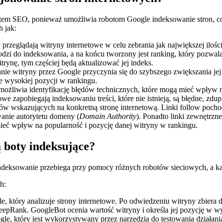
kątem SEO, ponieważ umożliwia robotom Google indeksowanie stron, c
h jak:
przeglądają witryny internetowe w celu zebrania jak największej ilo
chodzi do indeksowania, a na końcu tworzony jest ranking, który po
trynę, tym częściej będą aktualizować jej indeks.
nie witryny przez Google przyczynia się do szybszego zwiększania j
e wysokiej pozycji w rankingu.
ożliwia identyfikację błędów technicznych, które mogą mieć wpływ n
iowe zapobiegają indeksowaniu treści, które nie istnieją, są błędne, z
w wskazujących na konkretną stronę internetową. Linki follow pocho
wanie autorytetu domeny (
Domain Authority
). Ponadto linki zewnętrzn
ieć wpływ na popularność i pozycję danej witryny w rankingu.
ą boty indeksujące?
 Indeksowanie przebiega przy pomocy różnych robotów sieciowych, a 
h:
le, który analizuje strony internetowe. Po odwiedzeniu witryny zbiera
eepRank. GoogleBot ocenia wartość witryny i określa jej pozycję w 
le, który jest wykorzystywany przez narzędzia do testowania działa