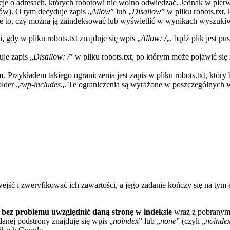
je o adresach, których robotowi nie wolno odwiedzać. Jednak w pierw
gów). O tym decyduje zapis „
Allow
” lub „
Disallow
” w pliku robots.txt
a nie to, czy można ją zaindeksować lub wyświetlić w wynikach wyszuk
i, gdy w pliku robots.txt znajduje się wpis „
Allow: /
„, bądź plik jest p
uje zapis „
Disallow: /
” w pliku robots.txt, po którym może pojawić si
n
. Przykładem takiego ograniczenia jest zapis w pliku robots.txt, któ
lder „
/wp-includes
„. Te ograniczenia są wyrażone w poszczególnych w
ć i zweryfikować ich zawartości, a jego zadanie kończy się na tym e
że bez problemu uwzględnić daną stronę w indeksie
wraz z pobranym 
anej podstrony znajduje się wpis „
noindex
” lub „
none
” (czyli „
noinde