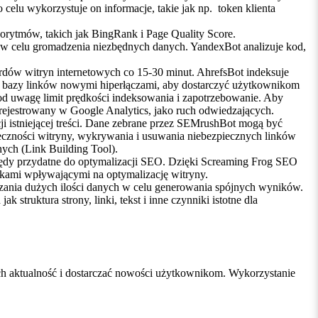
elu wykorzystuje on informacje, takie jak np. token klienta
gorytmów, takich jak BingRank i Page Quality Score.
tu w celu gromadzenia niezbędnych danych. YandexBot analizuje kod,
rdów witryn internetowych co 15-30 minut. AhrefsBot indeksuje
enia bazy linków nowymi hiperłączami, aby dostarczyć użytkownikom
pod uwagę limit prędkości indeksowania i zapotrzebowanie. Aby
t rejestrowany w Google Analytics, jako ruch odwiedzających.
i istniejącej treści. Dane zebrane przez SEMrushBot mogą być
eczności witryny, wykrywania i usuwania niebezpiecznych linków
ych (Link Building Tool).
błędy przydatne do optymalizacji SEO. Dzięki Screaming Frog SEO
nikami wpływającymi na optymalizację witryny.
rzania dużych ilości danych w celu generowania spójnych wyników.
struktura strony, linki, tekst i inne czynniki istotne dla
 ich aktualność i dostarczać nowości użytkownikom. Wykorzystanie