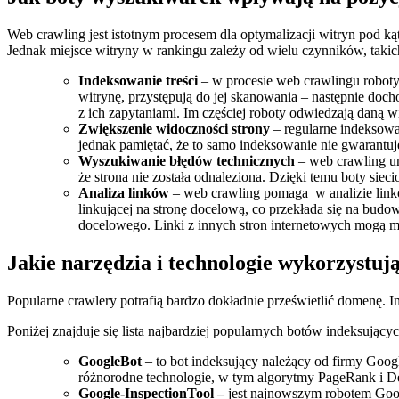
Web crawling jest istotnym procesem dla optymalizacji witryn pod 
Jednak miejsce witryny w rankingu zależy od wielu czynników, takic
Indeksowanie treści
– w procesie web crawlingu roboty 
witrynę, przystępują do jej skanowania – następnie do
z ich zapytaniami. Im częściej roboty odwiedzają daną wi
Zwiększenie widoczności strony
– regularne indeksowa
jednak pamiętać, że to samo indeksowanie nie gwarantuj
Wyszukiwanie błędów technicznych
– web crawling um
że strona nie została odnaleziona. Dzięki temu boty siec
Analiza linków
– web crawling pomaga w analizie linkó
linkującej na stronę docelową, co przekłada się na budo
docelowego. Linki z innych stron internetowych mogą m
Jakie narzędzia i technologie wykorzystuj
Popularne crawlery potrafią bardzo dokładnie prześwietlić domenę.
Poniżej znajduje się lista najbardziej popularnych botów indeksującyc
GoogleBot
– to bot indeksujący należący od firmy Goog
różnorodne technologie, w tym algorytmy PageRank i D
Google-InspectionTool –
jest najnowszym robotem Goog