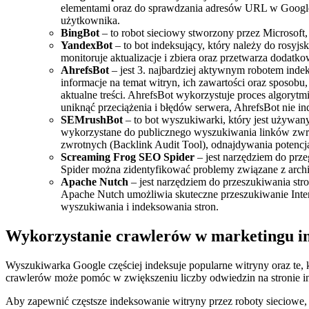
elementami oraz do sprawdzania adresów URL w Google S
użytkownika.
BingBot
– to robot sieciowy stworzony przez Microsoft
YandexBot
– to bot indeksujący, który należy do rosyj
monitoruje aktualizacje i zbiera oraz przetwarza dodatko
AhrefsBot
– jest 3. najbardziej aktywnym robotem inde
informacje na temat witryn, ich zawartości oraz sposob
aktualne treści. AhrefsBot wykorzystuje proces algoryt
uniknąć przeciążenia i błędów serwera, AhrefsBot nie in
SEMrushBot
– to bot wyszukiwarki, który jest używan
wykorzystane do publicznego wyszukiwania linków zwrot
zwrotnych (Backlink Audit Tool), odnajdywania potenc
Screaming Frog
SEO Spider
– jest narzędziem do prz
Spider można zidentyfikować problemy związane z archit
Apache Nutch
– jest narzędziem do przeszukiwania str
Apache Nutch umożliwia skuteczne przeszukiwanie Internet
wyszukiwania i indeksowania stron.
Wykorzystanie crawlerów w marketingu i
Wyszukiwarka Google częściej indeksuje popularne witryny oraz te, k
crawlerów może pomóc w zwiększeniu liczby odwiedzin na stronie in
Aby zapewnić częstsze indeksowanie witryny przez roboty sieciowe, 