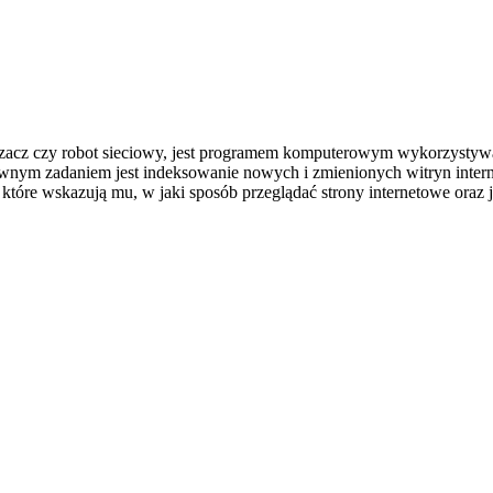
 pełzacz czy robot sieciowy, jest programem komputerowym wykorzyst
łównym zadaniem jest indeksowanie nowych i zmienionych witryn inte
 które wskazują mu, w jaki sposób przeglądać strony internetowe oraz 