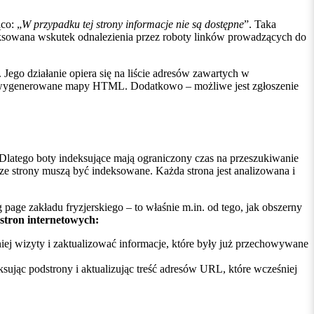
co: „
W przypadku tej strony informacje nie są dostępne
”. Taka
deksowana wskutek odnalezienia przez roboty linków prowadzących do
h. Jego działanie opiera się na liście adresów zawartych w
nie wygenerowane mapy HTML. Dodatkowo – możliwe jest zgłoszenie
Dlatego boty indeksujące mają ograniczony czas na przeszukiwanie
i ze strony muszą być indeksowane. Każda strona jest analizowana i
g page zakładu fryzjerskiego – to właśnie m.in. od tego, jak obszerny
stron internetowych:
tniej wizyty i zaktualizować informacje, które były już przechowywane
eksując podstrony i aktualizując treść adresów URL, które wcześniej