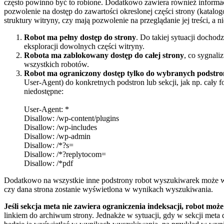
często powinno być to robione. Dodatkowo zawiera również informac
pozwolenie na dostęp do zawartości okreslonej części strony (katalo
struktury witryny, czy mają pozwolenie na przeglądanie jej treści, 
Robot ma pełny dostęp
do strony
. Do takiej sytuacji dochodz
eksploracji dowolnych części witryny.
Robota ma zablokowany
dostęp do całej strony
, co sygnaliz
wszystkich robotów.
Robot ma ograniczony dostęp tylko do wybranych podstro
User-Agent) do konkretnych podstron lub sekcji, jak np. cały fo
niedostępne:
User-Agent: *
Disallow: /wp-content/plugins
Disallow: /wp-includes
Disallow: /wp-admin
Disallow: /*?s=
Disallow: /*?replytocom=
Disallow: /*pdf
Dodatkowo na wszystkie inne podstrony robot wyszukiwarek może wejś
czy dana strona zostanie wyświetlona w wynikach wyszukiwania.
Jeśli sekcja meta nie zawiera ograniczenia indeksacji, robot mo
linkiem do archiwum strony. Jednakże w sytuacji, gdy w sekcji meta d