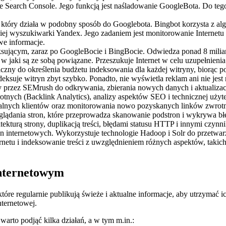
earch Console. Jego funkcją jest naśladowanie GoogleBota. Do tego c
, który działa w podobny sposób do Googlebota. Bingbot korzysta z al
skiej wyszukiwarki Yandex. Jego zadaniem jest monitorowanie Interne
we informacje.
ksującym, zaraz po GoogleBocie i BingBocie. Odwiedza ponad 8 milia
u, w jaki są ze sobą powiązane. Przeszukuje Internet w celu uzupełni
miczny do określenia budżetu indeksowania dla każdej witryny, biorąc 
deksuje witryn zbyt szybko. Ponadto, nie wyświetla reklam ani nie jes
y przez SEMrush do odkrywania, zbierania nowych danych i aktualizacj
nych (Backlink Analytics), analizy aspektów SEO i technicznej użyt
jalnych klientów oraz monitorowania nowo pozyskanych linków zwrotn
eglądania stron, które przeprowadza skanowanie podstron i wykrywa 
ekturą strony, duplikacją treści, błędami statusu HTTP i innymi czyn
on internetowych. Wykorzystuje technologie Hadoop i Solr do przetwa
u i indeksowanie treści z uwzględnieniem różnych aspektów, takich jak 
nternetowym
tóre regularnie publikują świeże i aktualne informacje, aby utrzymać
ternetowej.
warto podjąć kilka działań, a w tym m.in.: