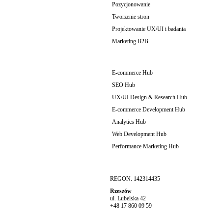
Pozycjonowanie
Tworzenie stron
Projektowanie UX/UI i badania
Marketing B2B
E-commerce Hub
SEO Hub
UX/UI Design & Research Hub
E-commerce Development Hub
Analytics Hub
Web Development Hub
Performance Marketing Hub
REGON: 142314435
Rzeszów
ul. Lubelska 42
+48 17 860 09 59