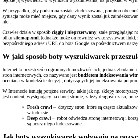
będzie ją wyświetlać w wynikach wyszukiwania, na przykład w wyn
W przypadku, gdy podstrona została zindeksowana, pomimo obecności
sytuacja może mieć miejsce, gdy dany wynik został już zaindeksowa
niej.
Crawler działa w sposób
ciągły i nieprzerwany
, stale przeglądając 
pliku
sitemap.xml
, jednakże może on również wykorzystywać linki,
bezpośredniego adresu URL do bota Google za pośrednictwem narz
W jaki sposób boty wyszukiwarek przeszuk
Internet to przestrzeń o ogromnych możliwościach, jednak zbadanie
stron internetowych, co nazywane jest
budżetem indeksowania witr
oceniana w kontekście decyzji, dotyczących jej indeksowania po pro
W Internecie istnieją potężne serwisy, takie jak np. sklepy motoryzacy
jest content, występujący na danej stronie, zależy długość czasu, po
Fresh crawl
– dotyczy stron, które są często aktualizow
w indeksie.
Deep crawl
– robot odwiedza stronę internetową i korzys
są przez niego indeksowane.
Jak boty wyszukiwarek wpływają na pozyc