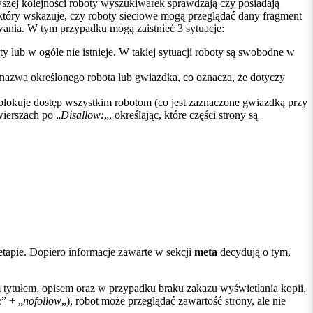
szej kolejności roboty wyszukiwarek sprawdzają czy posiadają
, który wskazuje, czy roboty sieciowe mogą przeglądać dany fragment
iwania. W tym przypadku mogą zaistnieć 3 sytuacje:
usty lub w ogóle nie istnieje. W takiej sytuacji roboty są swobodne w
ę nazwa określonego robota lub gwiazdka, co oznacza, że dotyczy
ry blokuje dostęp wszystkim robotom (co jest zaznaczone gwiazdką przy
ierszach po „
Disallow:
„, określając, które części strony są
tapie. Dopiero informacje zawarte w sekcji
meta
decydują o tym,
tytułem, opisem oraz w przypadku braku zakazu wyświetlania kopii,
x
” + „
nofollow
„), robot może przeglądać zawartość strony, ale nie