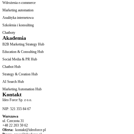
Wdrożenia e-commerce
Marketing automation
Analityka internetowa
Szkolenia i konsulting
Chatboty
Akademia
B2B Marketing Strategy Hub
Education & Consulting Hub
Social Media & PR Hub
Chatbot Hub
Strategy & Creation Hub
AI Search Hub
Marketing Automation Hub
Kontakt
Ideo Force Sp. z o.o.
NIP: 521 355 84 67
Warszawa
ul. Czeczota 31
+48 22 203 59 62
Oferta:
kontakt@ideoforce.pl