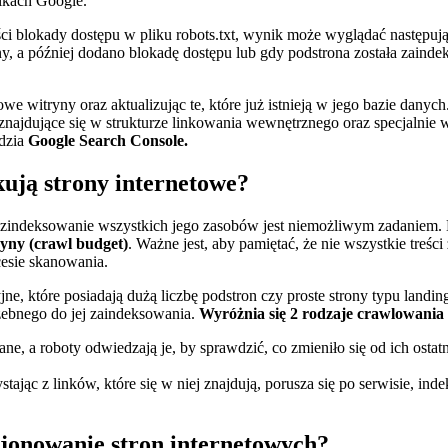
ikach Google.
 blokady dostępu w pliku robots.txt, wynik może wyglądać następują
ny, a później dodano blokadę dostępu lub gdy podstrona została zain
nowe witryny oraz aktualizując te, które już istnieją w jego bazie danyc
 znajdujące się w strukturze linkowania wewnętrznego oraz specjal
ędzia
Google Search Console.
ują strony internetowe?
 i zindeksowanie wszystkich jego zasobów jest niemożliwym zadaniem. 
yny (crawl budget)
. Ważne jest, aby pamiętać, że nie wszystkie treśc
cesie skanowania.
jne, które posiadają dużą liczbę podstron czy proste strony typu landin
trzebnego do jej zaindeksowania.
Wyróżnia się 2 rodzaje crawlowania 
ane, a roboty odwiedzają je, by sprawdzić, co zmieniło się od ich osta
tając z linków, które się w niej znajdują, porusza się po serwisie, ind
jonowanie stron internetowych?