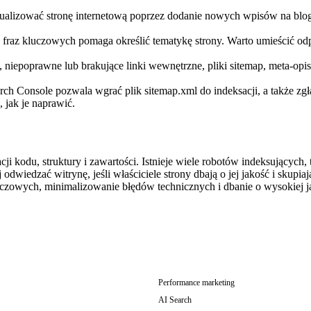
tualizować stronę internetową poprzez dodanie nowych wpisów na blog
fraz kluczowych pomaga określić tematykę strony. Warto umieścić odp
niepoprawne lub brakujące linki wewnętrzne, pliki sitemap, meta-opi
rch Console pozwala wgrać plik sitemap.xml do indeksacji, a także zgł
 jak je naprawić.
acji kodu, struktury i zawartości. Istnieje wiele robotów indeksującyc
edzać witrynę, jeśli właściciele strony dbają o jej jakość i skupiają 
zowych, minimalizowanie błędów technicznych i dbanie o wysokiej ja
Performance marketing
AI Search