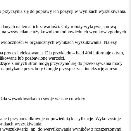
o przyczynia się do poprawy ich pozycji w wynikach wyszukiwania.
ści danych na temat ich zawartości. Gdy roboty wykrywają nową
zwala na wyświetlanie użytkownikom odpowiednich wyników zgodnych
ej widoczności w organicznych wynikach wyszukiwania. Należy
a proces indeksowania. Dla przykładu – błąd 404 informuje o tym,
duplikowane lub pozbawione wartości.
dzące z innych stron mogą przyczynić się do przekazywania mocy
e napotykane przez boty Google przyspieszają indeksację adresu
każda wyszukiwarka ma swoje własne crawlery.
 dane i przyporządkowuje odpowiednią klasyfikację. Wykorzystuje
wynikach wyszukiwania.
nia wyszukiwarki, np. do weryfikowania wyników z rozszerzonymi