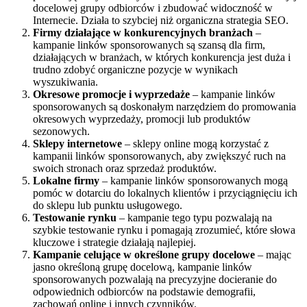
docelowej grupy odbiorców i zbudować widoczność w
Internecie. Działa to szybciej niż organiczna strategia SEO.
Firmy działające w konkurencyjnych branżach
–
kampanie linków sponsorowanych są szansą dla firm,
działających w branżach, w których konkurencja jest duża i
trudno zdobyć organiczne pozycje w wynikach
wyszukiwania.
Okresowe promocje i wyprzedaże
– kampanie linków
sponsorowanych są doskonałym narzędziem do promowania
okresowych wyprzedaży, promocji lub produktów
sezonowych.
Sklepy internetowe
– sklepy online mogą korzystać z
kampanii linków sponsorowanych, aby zwiększyć ruch na
swoich stronach oraz sprzedaż produktów.
Lokalne firmy
– kampanie linków sponsorowanych mogą
pomóc w dotarciu do lokalnych klientów i przyciągnięciu ich
do sklepu lub punktu usługowego.
Testowanie rynku
– kampanie tego typu pozwalają na
szybkie testowanie rynku i pomagają zrozumieć, które słowa
kluczowe i strategie działają najlepiej.
Kampanie celujące w określone grupy docelowe
– mając
jasno określoną grupę docelową, kampanie linków
sponsorowanych pozwalają na precyzyjne docieranie do
odpowiednich odbiorców na podstawie demografii,
zachowań online i innych czynników.