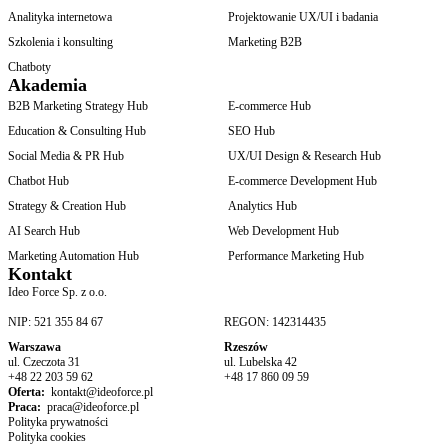
Analityka internetowa
Projektowanie UX/UI i badania
Szkolenia i konsulting
Marketing B2B
Chatboty
Akademia
B2B Marketing Strategy Hub
E-commerce Hub
Education & Consulting Hub
SEO Hub
Social Media & PR Hub
UX/UI Design & Research Hub
Chatbot Hub
E-commerce Development Hub
Strategy & Creation Hub
Analytics Hub
AI Search Hub
Web Development Hub
Marketing Automation Hub
Performance Marketing Hub
Kontakt
Ideo Force Sp. z o.o.
NIP: 521 355 84 67
REGON: 142314435
Warszawa
Rzeszów
ul. Czeczota 31
ul. Lubelska 42
+48 22 203 59 62
+48 17 860 09 59
Oferta:
kontakt@ideoforce.pl
Praca:
praca@ideoforce.pl
Polityka prywatności
Polityka cookies