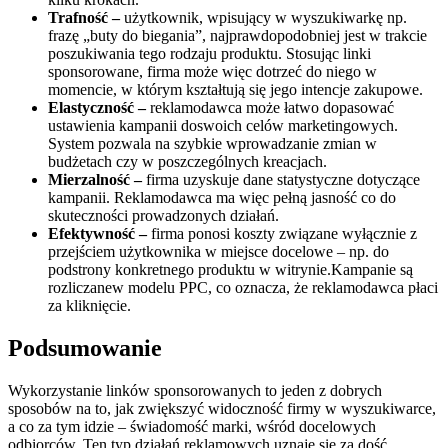
Trafność –
użytkownik, wpisujący w wyszukiwarkę np.
frazę „buty do biegania”, najprawdopodobniej jest w trakcie
poszukiwania tego rodzaju produktu. Stosując linki
sponsorowane, firma może więc dotrzeć do niego w
momencie, w którym kształtują się jego intencje zakupowe.
Elastyczność –
reklamodawca może łatwo dopasować
ustawienia kampanii doswoich celów marketingowych.
System pozwala na szybkie wprowadzanie zmian w
budżetach czy w poszczególnych kreacjach.
Mierzalność –
firma uzyskuje dane statystyczne dotyczące
kampanii. Reklamodawca ma więc pełną jasność co do
skuteczności prowadzonych działań.
Efektywność –
firma ponosi koszty związane wyłącznie z
przejściem użytkownika w miejsce docelowe – np. do
podstrony konkretnego produktu w witrynie.Kampanie są
rozliczanew modelu PPC, co oznacza, że reklamodawca płaci
za kliknięcie.
Podsumowanie
Wykorzystanie linków sponsorowanych to jeden z dobrych
sposobów na to, jak zwiększyć widoczność firmy w wyszukiwarce,
a co za tym idzie – świadomość marki, wśród docelowych
odbiorców. Ten typ działań reklamowych uznaje się za dość