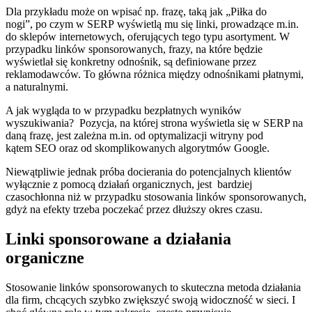
Dla przykładu może on wpisać np. frazę, taką jak „Piłka do
nogi”, po czym w SERP wyświetlą mu się linki, prowadzące m.in.
do sklepów internetowych, oferujących tego typu asortyment. W
przypadku linków sponsorowanych, frazy, na które będzie
wyświetlał się konkretny odnośnik, są definiowane przez
reklamodawców. To główna różnica między odnośnikami płatnymi,
a naturalnymi.
A jak wygląda to w przypadku bezpłatnych wyników
wyszukiwania? Pozycja, na której strona wyświetla się w SERP na
daną frazę, jest zależna m.in. od optymalizacji witryny pod
kątem SEO oraz od skomplikowanych algorytmów Google.
Niewątpliwie jednak próba docierania do potencjalnych klientów
wyłącznie z pomocą działań organicznych, jest bardziej
czasochłonna niż w przypadku stosowania linków sponsorowanych,
gdyż na efekty trzeba poczekać przez dłuższy okres czasu.
Linki sponsorowane a działania
organiczne
Stosowanie linków sponsorowanych to skuteczna metoda działania
dla firm, chcących szybko zwiększyć swoją widoczność w sieci. I