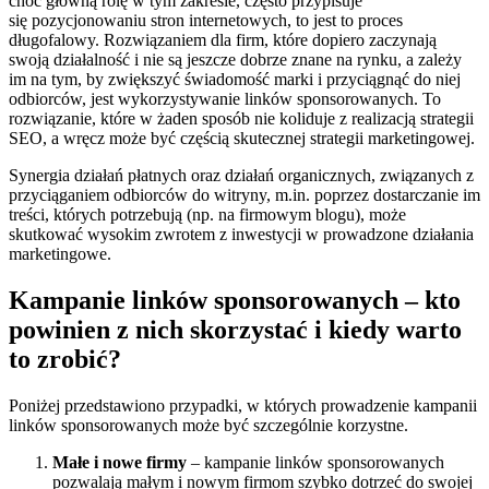
choć główną rolę w tym zakresie, często przypisuje
się pozycjonowaniu stron internetowych, to jest to proces
długofalowy. Rozwiązaniem dla firm, które dopiero zaczynają
swoją działalność i nie są jeszcze dobrze znane na rynku, a zależy
im na tym, by zwiększyć świadomość marki i przyciągnąć do niej
odbiorców, jest wykorzystywanie linków sponsorowanych. To
rozwiązanie, które w żaden sposób nie koliduje z realizacją strategii
SEO, a wręcz może być częścią skutecznej strategii marketingowej.
Synergia działań płatnych oraz działań organicznych, związanych z
przyciąganiem odbiorców do witryny, m.in. poprzez dostarczanie im
treści, których potrzebują (np. na firmowym blogu), może
skutkować wysokim zwrotem z inwestycji w prowadzone działania
marketingowe.
Kampanie linków sponsorowanych – kto
powinien z nich skorzystać i kiedy warto
to zrobić?
Poniżej przedstawiono przypadki, w których prowadzenie kampanii
linków sponsorowanych może być szczególnie korzystne.
Małe i nowe firmy
– kampanie linków sponsorowanych
pozwalają małym i nowym firmom szybko dotrzeć do swojej