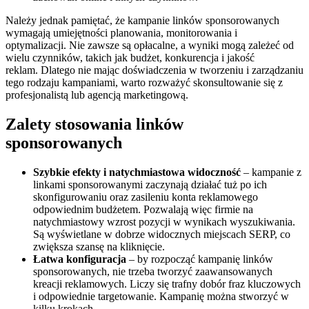
Należy jednak pamiętać, że kampanie linków sponsorowanych
wymagają umiejętności planowania, monitorowania i
optymalizacji. Nie zawsze są opłacalne, a wyniki mogą zależeć od
wielu czynników, takich jak budżet, konkurencja i jakość
reklam. Dlatego nie mając doświadczenia w tworzeniu i zarządzaniu
tego rodzaju kampaniami, warto rozważyć skonsultowanie się z
profesjonalistą lub agencją marketingową.
Zalety stosowania linków
sponsorowanych
Szybkie efekty
i natychmiastowa widoczność
– kampanie z
linkami sponsorowanymi zaczynają działać tuż po ich
skonfigurowaniu oraz zasileniu konta reklamowego
odpowiednim budżetem. Pozwalają więc firmie na
natychmiastowy wzrost pozycji w wynikach wyszukiwania.
Są wyświetlane w dobrze widocznych miejscach SERP, co
zwiększa szansę na kliknięcie.
Łatwa konfiguracja
– by rozpocząć kampanię linków
sponsorowanych, nie trzeba tworzyć zaawansowanych
kreacji reklamowych. Liczy się trafny dobór fraz kluczowych
i odpowiednie targetowanie. Kampanię można stworzyć w
kilku krokach.