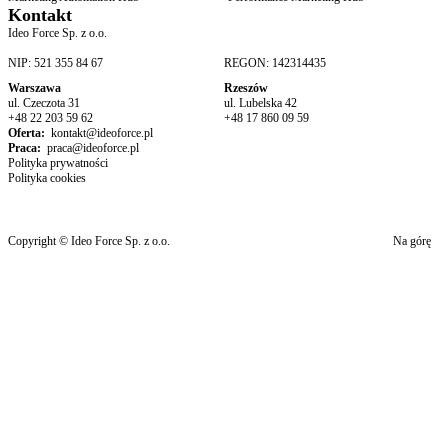
Kontakt
Ideo Force Sp. z o.o.
NIP: 521 355 84 67
REGON: 142314435
Warszawa
Rzeszów
ul. Czeczota 31
ul. Lubelska 42
+48 22 203 59 62
+48 17 860 09 59
Oferta:
kontakt@ideoforce.pl
Praca:
praca@ideoforce.pl
Polityka prywatności
Polityka cookies
Copyright © Ideo Force Sp. z o.o.
Na górę