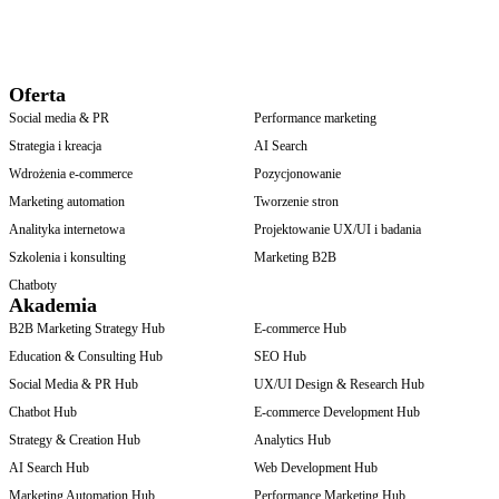
Oferta
Social media & PR
Performance marketing
Strategia i kreacja
AI Search
Wdrożenia e-commerce
Pozycjonowanie
Marketing automation
Tworzenie stron
Analityka internetowa
Projektowanie UX/UI i badania
Szkolenia i konsulting
Marketing B2B
Chatboty
Akademia
B2B Marketing Strategy Hub
E-commerce Hub
Education & Consulting Hub
SEO Hub
Social Media & PR Hub
UX/UI Design & Research Hub
Chatbot Hub
E-commerce Development Hub
Strategy & Creation Hub
Analytics Hub
AI Search Hub
Web Development Hub
Marketing Automation Hub
Performance Marketing Hub