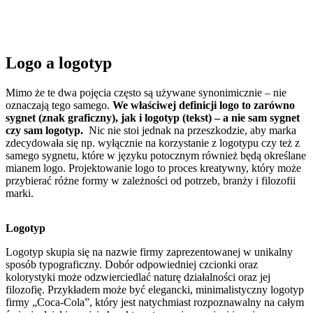
Logo a logotyp
Mimo że te dwa pojęcia często są używane synonimicznie – nie
oznaczają tego samego.
We właściwej definicji logo to zarówno
sygnet (znak graficzny), jak i logotyp (tekst) – a nie sam sygnet
czy sam logotyp.
Nic nie stoi jednak na przeszkodzie, aby marka
zdecydowała się np. wyłącznie na korzystanie z logotypu czy też z
samego sygnetu, które w języku potocznym również będą określane
mianem logo. Projektowanie logo to proces kreatywny, który może
przybierać różne formy w zależności od potrzeb, branży i filozofii
marki.
Logotyp
Logotyp skupia się na nazwie firmy zaprezentowanej w unikalny
sposób typograficzny. Dobór odpowiedniej czcionki oraz
kolorystyki może odzwierciedlać naturę działalności oraz jej
filozofię. Przykładem może być elegancki, minimalistyczny logotyp
firmy „Coca-Cola”, który jest natychmiast rozpoznawalny na całym