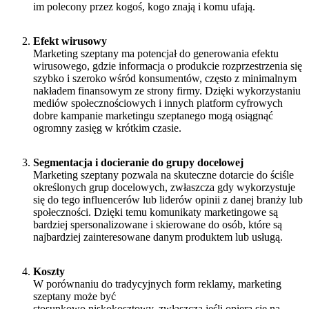
im polecony przez kogoś, kogo znają i komu ufają.
Efekt wirusowy
Marketing szeptany ma potencjał do generowania efektu
wirusowego, gdzie informacja o produkcie rozprzestrzenia się
szybko i szeroko wśród konsumentów, często z minimalnym
nakładem finansowym ze strony firmy. Dzięki wykorzystaniu
mediów społecznościowych i innych platform cyfrowych
dobre kampanie marketingu szeptanego mogą osiągnąć
ogromny zasięg w krótkim czasie.
Segmentacja i docieranie do grupy docelowej
Marketing szeptany pozwala na skuteczne dotarcie do ściśle
określonych grup docelowych, zwłaszcza gdy wykorzystuje
się do tego influencerów lub liderów opinii z danej branży lub
społeczności. Dzięki temu komunikaty marketingowe są
bardziej spersonalizowane i skierowane do osób, które są
najbardziej zainteresowane danym produktem lub usługą.
Koszty
W porównaniu do tradycyjnych form reklamy, marketing
szeptany może być
stosunkowo niskokosztowy, zwłaszcza jeśli opiera się na