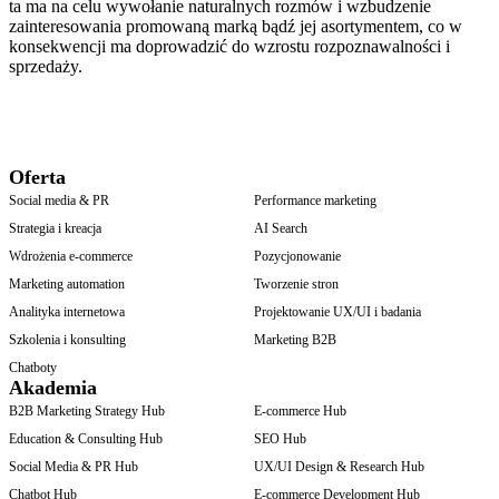
ta ma na celu wywołanie naturalnych rozmów i wzbudzenie
zainteresowania promowaną marką bądź jej asortymentem, co w
konsekwencji ma doprowadzić do wzrostu rozpoznawalności i
sprzedaży.
Oferta
Social media & PR
Performance marketing
Strategia i kreacja
AI Search
Wdrożenia e-commerce
Pozycjonowanie
Marketing automation
Tworzenie stron
Analityka internetowa
Projektowanie UX/UI i badania
Szkolenia i konsulting
Marketing B2B
Chatboty
Akademia
B2B Marketing Strategy Hub
E-commerce Hub
Education & Consulting Hub
SEO Hub
Social Media & PR Hub
UX/UI Design & Research Hub
Chatbot Hub
E-commerce Development Hub