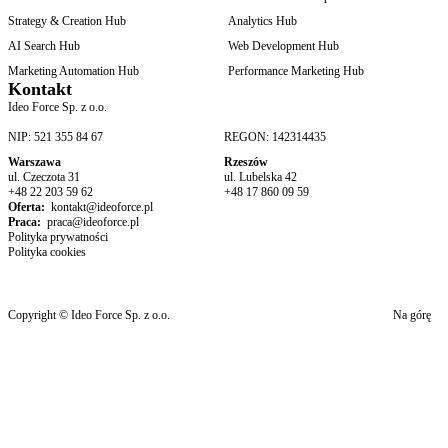
Strategy & Creation Hub
Analytics Hub
AI Search Hub
Web Development Hub
Marketing Automation Hub
Performance Marketing Hub
Kontakt
Ideo Force Sp. z o.o.
NIP: 521 355 84 67
REGON: 142314435
Warszawa
Rzeszów
ul. Czeczota 31
ul. Lubelska 42
+48 22 203 59 62
+48 17 860 09 59
Oferta:
kontakt@ideoforce.pl
Praca:
praca@ideoforce.pl
Polityka prywatności
Polityka cookies
Copyright © Ideo Force Sp. z o.o.
Na górę