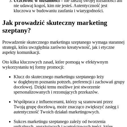
Uczciwość w tożsamości
– nie fałszuj swojej tożsamości ani
nie udawaj kogoś, kim nie jesteś. Autentyczność jest
kluczowa w budowaniu zaufania i wiarygodności.
Jak prowadzić skuteczny marketing
szeptany?
Prowadzenie skutecznego marketingu szeptanego wymaga starannej
strategii, która uwzględnia zarówno kreatywność, jak i etyczne
aspekty komunikacji.
Oto kilka kluczowych zasad, które pomogą w efektywnym
wykorzystaniu tej formy promocji:
Klucz do skutecznego marketingu szeptanego leży
w dogłębnym poznaniu potrzeb, preferencji i zachowań grupy
docelowej. Dzięki temu możliwe jest stworzenie
spersonalizowanych i rezonujących przekazów.
Współpraca z influencerami, którzy są szanowani przez
Twoją grupę docelową, może znacząco zwiększyć zasięg i
autentyczność Twoich działań marketingowych.
Sukces marketingu szeptanego zależy od tworzenia
unikalnych, angażujących i wartościowych treści, które