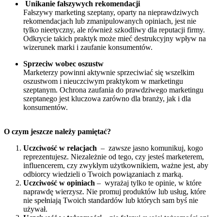
Unikanie fałszywych rekomendacji
Fałszywy marketing szeptany, oparty na nieprawdziwych
rekomendacjach lub zmanipulowanych opiniach, jest nie
tylko nieetyczny, ale również szkodliwy dla reputacji firmy.
Odkrycie takich praktyk może mieć destrukcyjny wpływ na
wizerunek marki i zaufanie konsumentów.
Sprzeciw wobec oszustw
Marketerzy powinni aktywnie sprzeciwiać się wszelkim
oszustwom i nieuczciwym praktykom w marketingu
szeptanym. Ochrona zaufania do prawdziwego marketingu
szeptanego jest kluczowa zarówno dla branży, jak i dla
konsumentów.
O czym jeszcze należy pamiętać?
Uczciwość w relacjach
– zawsze jasno komunikuj, kogo
reprezentujesz. Niezależnie od tego, czy jesteś marketerem,
influencerem, czy zwykłym użytkownikiem, ważne jest, aby
odbiorcy wiedzieli o Twoich powiązaniach z marką.
Uczciwość w opiniach
– wyrażaj tylko te opinie, w które
naprawdę wierzysz. Nie promuj produktów lub usług, które
nie spełniają Twoich standardów lub których sam byś nie
używał.