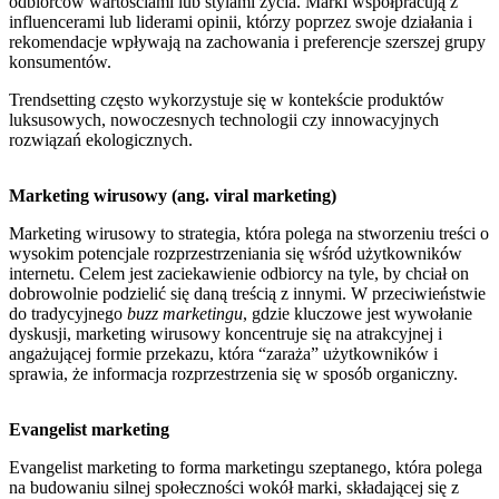
odbiorców wartościami lub stylami życia. Marki współpracują z
influencerami lub liderami opinii, którzy poprzez swoje działania i
rekomendacje wpływają na zachowania i preferencje szerszej grupy
konsumentów.
Trendsetting często wykorzystuje się w kontekście produktów
luksusowych, nowoczesnych technologii czy innowacyjnych
rozwiązań ekologicznych.
Marketing wirusowy (ang. viral marketing)
Marketing wirusowy to strategia, która polega na stworzeniu treści o
wysokim potencjale rozprzestrzeniania się wśród użytkowników
internetu. Celem jest zaciekawienie odbiorcy na tyle, by chciał on
dobrowolnie podzielić się daną treścią z innymi. W przeciwieństwie
do tradycyjnego
buzz marketingu
, gdzie kluczowe jest wywołanie
dyskusji, marketing wirusowy koncentruje się na atrakcyjnej i
angażującej formie przekazu, która “zaraża” użytkowników i
sprawia, że informacja rozprzestrzenia się w sposób organiczny.
Evangelist marketing
Evangelist marketing to forma marketingu szeptanego, która polega
na budowaniu silnej społeczności wokół marki, składającej się z