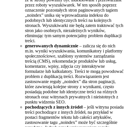
przez roboty wyszukiwarek. W ten sposób poprzez
oznaczenie pozostałych stron paginowanych tagiem
„noindex” unika się wprowadzania indeksu do
podobnych lub identycznych treści na kolejnych
stronach. Wyszukiwarki nie będą zatem traktować tych
stron jako osobnych, niezależnych wyników,
eliminując tym samym potencjalny problem duplikacji
treści.
generowanych dynamicznie
– zalicza się do nich
m.in. wyniki wyszukiwania, komunikatory i platformy
społecznościowe, szablony systemów zarządzania
treścią (CMS), rekomendacje produktów lub usług,
komentarze, wpisy, zdjęcia czy interaktywne
formularze lub kalkulatory. Treści te mogą powodować
problem z duplikacją treści. Rozwiązaniem jest
zastosowanie reguły „noindex” dla stron paginacji,
które zawierają kolejne strony z wynikami, często
posiadają podobne lub identyczne treści na różnych
stronach oraz witrynach prywatnych i nieistotnych z
punktu widzenia SEO.
pochodzących z innych źródeł
– jeśli witryna posiada
treści pochodzące z innych źródeł, na przykład w
postaci fragmentów tekstu lub całości artykułów,
zastosowanie tagu „noindex” może być szczególnie