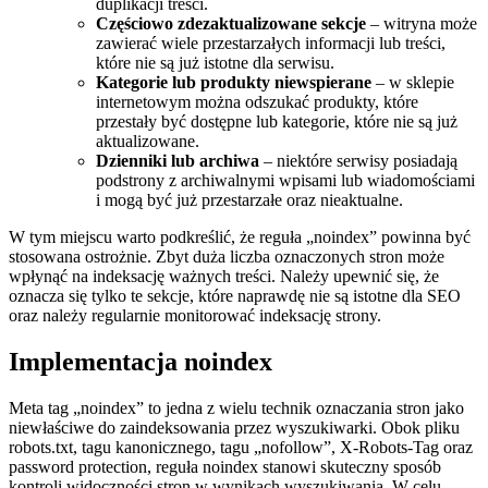
duplikacji treści.
Częściowo zdezaktualizowane sekcje
– witryna może
zawierać wiele przestarzałych informacji lub treści,
które nie są już istotne dla serwisu.
Kategorie lub produkty niewspierane
– w sklepie
internetowym można odszukać produkty, które
przestały być dostępne lub kategorie, które nie są już
aktualizowane.
Dzienniki lub archiwa
– niektóre serwisy posiadają
podstrony z archiwalnymi wpisami lub wiadomościami
i mogą być już przestarzałe oraz nieaktualne.
W tym miejscu warto podkreślić, że reguła „noindex” powinna być
stosowana ostrożnie. Zbyt duża liczba oznaczonych stron może
wpłynąć na indeksację ważnych treści. Należy upewnić się, że
oznacza się tylko te sekcje, które naprawdę nie są istotne dla SEO
oraz należy regularnie monitorować indeksację strony.
Implementacja noindex
Meta tag „noindex” to jedna z wielu technik oznaczania stron jako
niewłaściwe do zaindeksowania przez wyszukiwarki. Obok pliku
robots.txt, tagu kanonicznego, tagu „nofollow”, X-Robots-Tag oraz
password protection, reguła noindex stanowi skuteczny sposób
kontroli widoczności stron w wynikach wyszukiwania. W celu