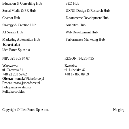
Education & Consulting Hub
SEO Hub
Social Media & PR Hub
UX/UI Design & Research Hub
Chatbot Hub
E-commerce Development Hub
Strategy & Creation Hub
Analytics Hub
AI Search Hub
Web Development Hub
Marketing Automation Hub
Performance Marketing Hub
Kontakt
Ideo Force Sp. z o.o.
NIP: 521 355 84 67
REGON: 142314435
Warszawa
Rzeszów
ul. Czeczota 31
ul. Lubelska 42
+48 22 203 59 62
+48 17 860 09 59
Oferta:
kontakt@ideoforce.pl
Praca:
praca@ideoforce.pl
Polityka prywatności
Polityka cookies
Copyright © Ideo Force Sp. z o.o.
Na górę