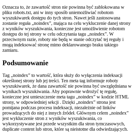
Oznacza to, że zawartość stron nie powinna być zablokowana w
pliku robots.txt, ani w inny sposób uniemożliwiać robotom
wyszukiwarek dostępu do tych stron. Nawet jeśli zastosowana
zostanie reguła „noindex”, mająca na celu wykluczenie danej strony
z wyników wyszukiwania, konieczne jest umożliwienie robotom
dostępu do tej strony w celu odczytania tagu „noindex”. W
przeciwnym razie, roboty nie będą w stanie odczytać tej reguły i
mogą indeksować stronę mimo deklarowanego braku takiego
zamiaru.
Podsumowanie
Tag „noindex” to wartość, która służy do wyłączenia indeksacji
określonej strony lub jej treści. Ten meta tag informuje roboty
wyszukiwarek, że dana zawartość nie powinna być uwzględniana w
wynikach wyszukiwania. Aby poprawnie wdrożyć tę regułę,
konieczne jest umieszczenie meta tagu „noindex” w kodzie HTML
strony, w odpowiedniej sekcji . Dzięki „noindex” strona jest
pomijana podczas procesu indeksacji, niezależnie od linków
prowadzących do niej z innych źródeł. Głównym celem „noindex”
jest wykluczenie stron z wyników wyszukiwania, co
wykorzystywane jest przede wszystkim dla stron tymczasowych,
duplicate content lub stron, które są nieistotne dla odwiedzających.