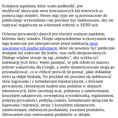
Kolejnym aspektem, który warto podkreślić, jest
możliwość ukrywania stron tymczasowych lub testowych za
pomocą tagu noindex. Strony tego typu nie są przeznaczone do
publicznego wyświetlania i nie powinny być indeksowane, aby nie
wpływać negatywnie na wizerunek witryny w SERP-ach.
Ochrona prywatności danych jest również ważnym aspektem,
któremu służy noindex. Dzięki odpowiedniemu wykorzystaniu tego
tagu konieczne jest zabezpieczenie przed indeksacją
stron
zawierających poufne informacje
, które nie powinny być publicznie
dostępne ani widoczne dla botów, oraz osób nieuprawnionych.
Dlatego właśnie stosuje się tag „noindex”, aby wykluczyć
indeksację tych treści. Warto pamiętać, że plik robots.txt stanowi
jedynie wskazówkę dla Google, a osoby nieautoryzowane mogą go
przeanalizować, co w efekcie pozwoli im poznać, jakie dokładnie
treści są objęte blokadą. Na przykład nie powinno się indeksować
stron logowania i z formularzami rejestracyjnymi, z treściami
prywatnymi, chronionymi hasłem oraz podstron w sklepach
internetowych, które zawierają m.in. podstrony z zamówieniami,
koszykiem zakupowym, wewnętrzną wyszukiwarką, regulaminem,
polityką prywatności, polityką cookies, formularzami służącymi do
logowania i rejestracji, strony z koszykiem zakupowym,
zamówieniami, ulubionymi produktami, zwrotami produktów,
filtrowaniem oraz sortowaniem produktów w sklepie.