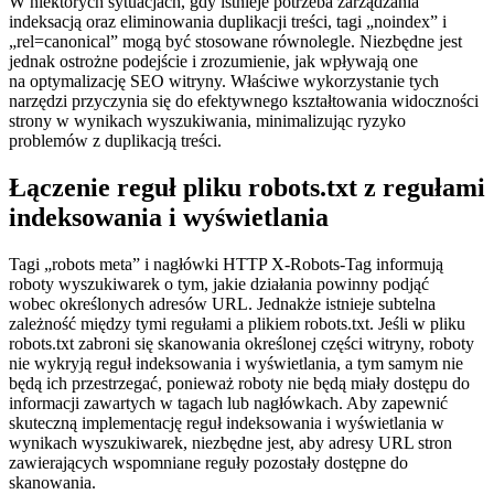
W niektórych sytuacjach, gdy istnieje potrzeba zarządzania
indeksacją oraz eliminowania duplikacji treści, tagi „noindex” i
„rel=canonical” mogą być stosowane równolegle. Niezbędne jest
jednak ostrożne podejście i zrozumienie, jak wpływają one
na optymalizację SEO witryny. Właściwe wykorzystanie tych
narzędzi przyczynia się do efektywnego kształtowania widoczności
strony w wynikach wyszukiwania, minimalizując ryzyko
problemów z duplikacją treści.
Łączenie reguł pliku robots.txt z regułami
indeksowania i wyświetlania
Tagi „robots meta” i nagłówki HTTP X-Robots-Tag informują
roboty wyszukiwarek o tym, jakie działania powinny podjąć
wobec określonych adresów URL. Jednakże istnieje subtelna
zależność między tymi regułami a plikiem robots.txt. Jeśli w pliku
robots.txt zabroni się skanowania określonej części witryny, roboty
nie wykryją reguł indeksowania i wyświetlania, a tym samym nie
będą ich przestrzegać, ponieważ roboty nie będą miały dostępu do
informacji zawartych w tagach lub nagłówkach. Aby zapewnić
skuteczną implementację reguł indeksowania i wyświetlania w
wynikach wyszukiwarek, niezbędne jest, aby adresy URL stron
zawierających wspomniane reguły pozostały dostępne do
skanowania.