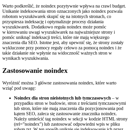
Warto podkreślić, że noindex pozytywnie wpływa na crawl budget.
Unikanie indeksowania stron oznaczonych jako noindex pozwala
robotom wyszukiwarek skupić się na istotnych stronach, co
przyspiesza indeksację i optymalizuje procesy działania
wyszukiwarek. Dodatkowo reguła noindex może pomóc
w kierowaniu uwagi wyszukiwarek na najważniejsze strony i
pomóc uniknąć indeksacji treści, które nie mają większego
znaczenia dla SEO. Istotne jest, aby upewnić się, że strony zostały
wykluczone przy pomocy reguły celowo za pomocą noindex i że
takie działanie nie wpłynie na widoczność ważnych stron w
wynikach wyszukiwania.
Zastosowanie noindex
Wyróżnić można 3 główne zastosowania noindex, które warto
wziąć pod uwagę:
Noindex dla stron nieistotnych lub tymczasowych
– w
przypadku stron w budowie, stron z treściami tymczasowymi
lub stron, które nie mają znaczenia dla pozycjonowania pod
kątem SEO, zaleca się zastosowanie znacznika noindex.
Należy umieścić tag noindex w sekcji w kodzie HTML strony
(rel=”noindex”) lub zastosować odpowiedni wpis w pliku
robots.txt. W ten sposób uniknie się indeksowanie ich przez