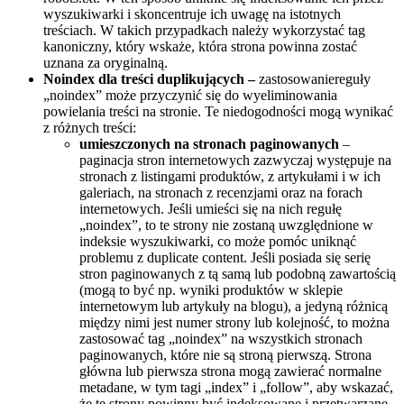
wyszukiwarki i skoncentruje ich uwagę na istotnych
treściach. W takich przypadkach należy wykorzystać tag
kanoniczny, który wskaże, która strona powinna zostać
uznana za oryginalną.
Noindex dla treści duplikujących –
zastosowaniereguły
„noindex” może przyczynić się do wyeliminowania
powielania treści na stronie. Te niedogodności mogą wynikać
z różnych treści:
umieszczonych na stronach paginowanych
–
paginacja stron internetowych zazwyczaj występuje na
stronach z listingami produktów, z artykułami i w ich
galeriach, na stronach z recenzjami oraz na forach
internetowych. Jeśli umieści się na nich regułę
„noindex”, to te strony nie zostaną uwzględnione w
indeksie wyszukiwarki, co może pomóc uniknąć
problemu z duplicate content. Jeśli posiada się serię
stron paginowanych z tą samą lub podobną zawartością
(mogą to być np. wyniki produktów w sklepie
internetowym lub artykuły na blogu), a jedyną różnicą
między nimi jest numer strony lub kolejność, to można
zastosować tag „noindex” na wszystkich stronach
paginowanych, które nie są stroną pierwszą. Strona
główna lub pierwsza strona mogą zawierać normalne
metadane, w tym tagi „index” i „follow”, aby wskazać,
że te strony powinny być indeksowane i przetwarzane