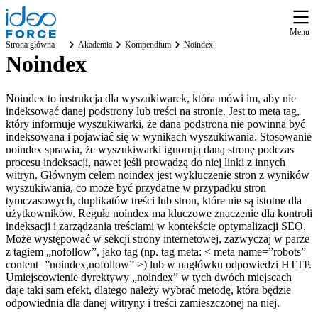
Menu
Strona główna
Akademia
Kompendium
Noindex
Noindex
Noindex to instrukcja dla wyszukiwarek, która mówi im, aby nie
indeksować danej podstrony lub treści na stronie. Jest to meta tag,
który informuje wyszukiwarki, że dana podstrona nie powinna być
indeksowana i pojawiać się w wynikach wyszukiwania. Stosowanie
noindex sprawia, że wyszukiwarki ignorują daną stronę podczas
procesu indeksacji, nawet jeśli prowadzą do niej linki z innych
witryn. Głównym celem noindex jest wykluczenie stron z wyników
wyszukiwania, co może być przydatne w przypadku stron
tymczasowych, duplikatów treści lub stron, które nie są istotne dla
użytkowników. Reguła noindex ma kluczowe znaczenie dla kontroli
indeksacji i zarządzania treściami w kontekście optymalizacji SEO.
Może występować w sekcji strony internetowej, zazwyczaj w parze
z tagiem „nofollow”, jako tag (np. tag meta: < meta name=”robots”
content=”noindex,nofollow” >) lub w nagłówku odpowiedzi HTTP.
Umiejscowienie dyrektywy „noindex” w tych dwóch miejscach
daje taki sam efekt, dlatego należy wybrać metodę, która będzie
odpowiednia dla danej witryny i treści zamieszczonej na niej.