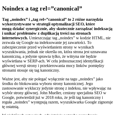
Noindex a tag rel=”canonical”
Tag „noindex” i „tag rel=”canonical” to 2 różne narzędzia
wykorzystywane w strategii optymalizacji SEO, które
mogą działać synergicznie, aby skutecznie zarządzać indeksacją
i unikać problemów z duplikacją treści na stronach
internetowych.
Umieszczając tag „noindex” w kodzie HTML, nie
zezwala się Google na indeksowanie jej zawartości. To
zabezpieczenie przed wyświetlaniem strony w wynikach
wyszukiwania, jednak nie określa on, która strona jest uznawana
kanoniczną, a jedynie sprawia tylko, że witryna nie będzie
wyświetlana w SERP-ach. W celu jednoznacznej identyfikacji
głównej wersji strony i przekierowania mocy linków pomiędzy
stronami stosuje się tag kanoniczny.
Ważne jest, aby nie polegać wyłącznie na tagu „noindex” jako
środku do blokowania wyboru strony kanonicznej. Jego
zastosowanie wykluczy jedynie stronę z indeksu, nie wpływając na
wybór strony głównej. John Mueller, ceniony specjalista SEO w
Google, potwierdził już w 2018 roku, że jeśli tag kanoniczny i
reguła „noindex” występują razem, wyszukiwarka Google zignoruje
tę ostatnią.