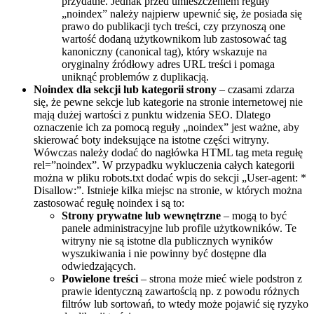
przydatne. Jednak przed umieszczeniem reguły
„noindex” należy najpierw upewnić się, że posiada się
prawo do publikacji tych treści, czy przynoszą one
wartość dodaną użytkownikom lub zastosować tag
kanoniczny (canonical tag), który wskazuje na
oryginalny źródłowy adres URL treści i pomaga
uniknąć problemów z duplikacją.
Noindex dla sekcji lub kategorii strony
– czasami zdarza
się, że pewne sekcje lub kategorie na stronie internetowej nie
mają dużej wartości z punktu widzenia SEO. Dlatego
oznaczenie ich za pomocą reguły „noindex” jest ważne, aby
skierować boty indeksujące na istotne części witryny.
Wówczas należy dodać do nagłówka HTML tag meta regułę
rel=”noindex”. W przypadku wykluczenia całych kategorii
można w pliku robots.txt dodać wpis do sekcji „User-agent: *
Disallow:”. Istnieje kilka miejsc na stronie, w których można
zastosować regułę noindex i są to:
Strony prywatne lub wewnętrzne
– mogą to być
panele administracyjne lub profile użytkowników. Te
witryny nie są istotne dla publicznych wyników
wyszukiwania i nie powinny być dostępne dla
odwiedzających.
Powielone treści
– strona może mieć wiele podstron z
prawie identyczną zawartością np. z powodu różnych
filtrów lub sortowań, to wtedy może pojawić się ryzyko