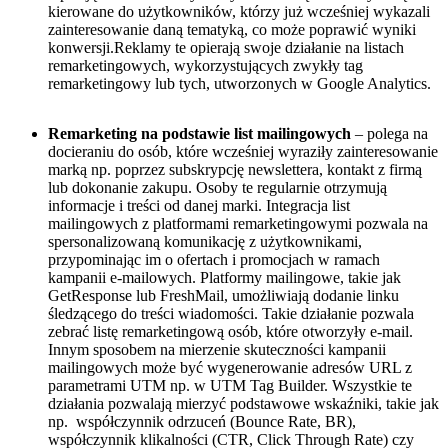
kierowane do użytkowników, którzy już wcześniej wykazali
zainteresowanie daną tematyką, co może poprawić wyniki
konwersji.Reklamy te opierają swoje działanie na listach
remarketingowych, wykorzystujących zwykły tag
remarketingowy lub tych, utworzonych w Google Analytics.
Remarketing na podstawie list mailingowych
– polega na
docieraniu do osób, które wcześniej wyraziły zainteresowanie
marką np. poprzez subskrypcję newslettera, kontakt z firmą
lub dokonanie zakupu. Osoby te regularnie otrzymują
informacje i treści od danej marki. Integracja list
mailingowych z platformami remarketingowymi pozwala na
spersonalizowaną komunikację z użytkownikami,
przypominając im o ofertach i promocjach w ramach
kampanii e-mailowych. Platformy mailingowe, takie jak
GetResponse lub FreshMail, umożliwiają dodanie linku
śledzącego do treści wiadomości. Takie działanie pozwala
zebrać listę remarketingową osób, które otworzyły e-mail.
Innym sposobem na mierzenie skuteczności kampanii
mailingowych może być wygenerowanie adresów URL z
parametrami UTM np. w UTM Tag Builder. Wszystkie te
działania pozwalają mierzyć podstawowe wskaźniki, takie jak
np.
współczynnik odrzuceń (Bounce Rate, BR),
współczynnik klikalności (CTR, Click Through Rate) czy