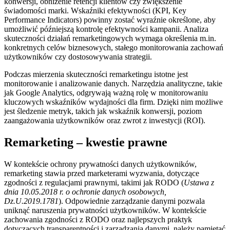
konwersji, obniżenie retencji klientów czy zwiększenie
świadomości marki. Wskaźniki efektywności (KPI, Key
Performance Indicators) powinny zostać wyraźnie określone, aby
umożliwić późniejszą kontrolę efektywności kampanii. Analiza
skuteczności działań remarketingowych wymaga określenia m.in.
konkretnych celów biznesowych, stałego monitorowania zachowań
użytkowników czy dostosowywania strategii.
Podczas mierzenia skuteczności remarketingu istotne jest
monitorowanie i analizowanie danych. Narzędzia analityczne, takie
jak Google Analytics, odgrywają ważną rolę w monitorowaniu
kluczowych wskaźników wydajności dla firm. Dzięki nim możliwe
jest śledzenie metryk, takich jak wskaźnik konwersji, poziom
zaangażowania użytkowników oraz zwrot z inwestycji (ROI).
Remarketing – kwestie prawne
W kontekście ochrony prywatności danych użytkowników,
remarketing stawia przed marketerami wyzwania, dotyczące
zgodności z regulacjami prawnymi, takimi jak RODO (
Ustawa z
dnia 10.05.2018 r. o ochronie danych osobowych,
Dz.U.2019.1781
). Odpowiednie zarządzanie danymi pozwala
uniknąć naruszenia prywatności użytkowników. W kontekście
zachowania zgodności z RODO oraz najlepszych praktyk
dotyczących transparentności i zarządzania danymi, należy pamiętać