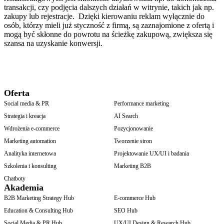
transakcji, czy podjęcia dalszych działań w witrynie, takich jak np.
zakupy lub rejestracje. Dzięki kierowaniu reklam wyłącznie do
osób, którzy mieli już styczność z firmą, są zaznajomione z ofertą i
mogą być skłonne do powrotu na ścieżkę zakupową, zwiększa się
szansa na uzyskanie konwersji.
Oferta
Social media & PR
Performance marketing
Strategia i kreacja
AI Search
Wdrożenia e-commerce
Pozycjonowanie
Marketing automation
Tworzenie stron
Analityka internetowa
Projektowanie UX/UI i badania
Szkolenia i konsulting
Marketing B2B
Chatboty
Akademia
B2B Marketing Strategy Hub
E-commerce Hub
Education & Consulting Hub
SEO Hub
Social Media & PR Hub
UX/UI Design & Research Hub