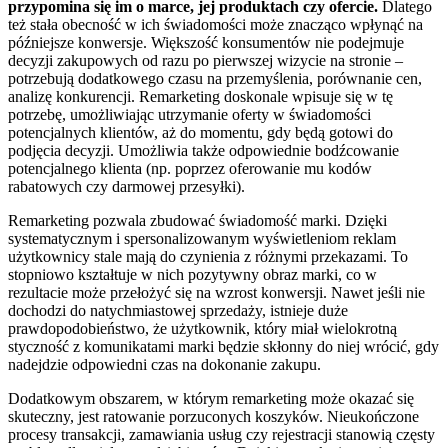
przypomina się im o marce, jej produktach czy ofercie.
Dlatego
też stała obecność w ich świadomości może znacząco wpłynąć na
późniejsze konwersje. Większość konsumentów nie podejmuje
decyzji zakupowych od razu po pierwszej wizycie na stronie –
potrzebują dodatkowego czasu na przemyślenia, porównanie cen,
analizę konkurencji. Remarketing doskonale wpisuje się w tę
potrzebę, umożliwiając utrzymanie oferty w świadomości
potencjalnych klientów, aż do momentu, gdy będą gotowi do
podjęcia decyzji. Umożliwia także odpowiednie bodźcowanie
potencjalnego klienta (np. poprzez oferowanie mu kodów
rabatowych czy darmowej przesyłki).
Remarketing pozwala zbudować świadomość marki. Dzięki
systematycznym i spersonalizowanym wyświetleniom reklam
użytkownicy stale mają do czynienia z różnymi przekazami. To
stopniowo kształtuje w nich pozytywny obraz marki, co w
rezultacie może przełożyć się na wzrost konwersji. Nawet jeśli nie
dochodzi do natychmiastowej sprzedaży, istnieje duże
prawdopodobieństwo, że użytkownik, który miał wielokrotną
styczność z komunikatami marki będzie skłonny do niej wrócić, gdy
nadejdzie odpowiedni czas na dokonanie zakupu.
Dodatkowym obszarem, w którym remarketing może okazać się
skuteczny, jest ratowanie porzuconych koszyków. Nieukończone
procesy transakcji, zamawiania usług czy rejestracji stanowią częsty