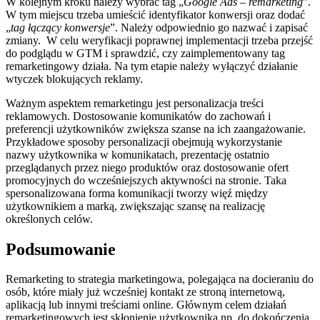
W kolejnym kroku należy wybrać tag „
Google Ads – remarketing
”.
W tym miejscu trzeba umieścić identyfikator konwersji oraz dodać
„
tag łączący konwersje
”. Należy odpowiednio go nazwać i zapisać
zmiany. W celu weryfikacji poprawnej implementacji trzeba przejść
do podglądu w GTM i sprawdzić, czy zaimplementowany tag
remarketingowy działa. Na tym etapie należy wyłączyć działanie
wtyczek blokujących reklamy.
Ważnym aspektem remarketingu jest personalizacja treści
reklamowych. Dostosowanie komunikatów do zachowań i
preferencji użytkowników zwiększa szanse na ich zaangażowanie.
Przykładowe sposoby personalizacji obejmują wykorzystanie
nazwy użytkownika w komunikatach, prezentację ostatnio
przeglądanych przez niego produktów oraz dostosowanie ofert
promocyjnych do wcześniejszych aktywności na stronie. Taka
spersonalizowana forma komunikacji tworzy więź między
użytkownikiem a marką, zwiększając szansę na realizację
określonych celów.
Podsumowanie
Remarketing to strategia marketingowa, polegająca na docieraniu do
osób, które miały już wcześniej kontakt ze stroną internetową,
aplikacją lub innymi treściami online. Głównym celem działań
remarketingowych jest skłonienie użytkownika np. do dokończenia