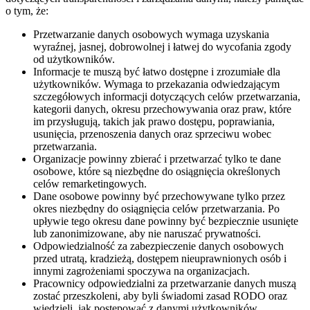
o tym, że:
Przetwarzanie danych osobowych wymaga uzyskania
wyraźnej, jasnej, dobrowolnej i łatwej do wycofania zgody
od użytkowników.
Informacje te muszą być łatwo dostępne i zrozumiałe dla
użytkowników. Wymaga to przekazania odwiedzającym
szczegółowych informacji dotyczących celów przetwarzania,
kategorii danych, okresu przechowywania oraz praw, które
im przysługują, takich jak prawo dostępu, poprawiania,
usunięcia, przenoszenia danych oraz sprzeciwu wobec
przetwarzania.
Organizacje powinny zbierać i przetwarzać tylko te dane
osobowe, które są niezbędne do osiągnięcia określonych
celów remarketingowych.
Dane osobowe powinny być przechowywane tylko przez
okres niezbędny do osiągnięcia celów przetwarzania. Po
upływie tego okresu dane powinny być bezpiecznie usunięte
lub zanonimizowane, aby nie naruszać prywatności.
Odpowiedzialność za zabezpieczenie danych osobowych
przed utratą, kradzieżą, dostępem nieuprawnionych osób i
innymi zagrożeniami spoczywa na organizacjach.
Pracownicy odpowiedzialni za przetwarzanie danych muszą
zostać przeszkoleni, aby byli świadomi zasad RODO oraz
wiedzieli, jak postępować z danymi użytkowników.