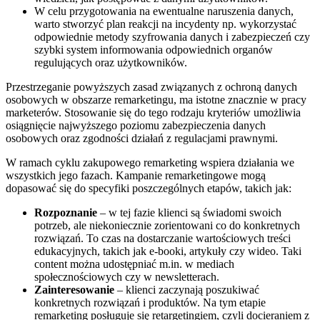
W celu przygotowania na ewentualne naruszenia danych,
warto stworzyć plan reakcji na incydenty np. wykorzystać
odpowiednie metody szyfrowania danych i zabezpieczeń czy
szybki system informowania odpowiednich organów
regulujących oraz użytkowników.
Przestrzeganie powyższych zasad związanych z ochroną danych
osobowych w obszarze remarketingu, ma istotne znacznie w pracy
marketerów. Stosowanie się do tego rodzaju kryteriów umożliwia
osiągnięcie najwyższego poziomu zabezpieczenia danych
osobowych oraz zgodności działań z regulacjami prawnymi.
W ramach cyklu zakupowego remarketing wspiera działania we
wszystkich jego fazach. Kampanie remarketingowe mogą
dopasować się do specyfiki poszczególnych etapów, takich jak:
Rozpoznanie
– w tej fazie klienci są świadomi swoich
potrzeb, ale niekoniecznie zorientowani co do konkretnych
rozwiązań. To czas na dostarczanie wartościowych treści
edukacyjnych, takich jak e-booki, artykuły czy wideo. Taki
content można udostępniać m.in. w mediach
społecznościowych czy w newsletterach.
Zainteresowanie
– klienci zaczynają poszukiwać
konkretnych rozwiązań i produktów. Na tym etapie
remarketing posługuje się retargetingiem, czyli docieraniem z