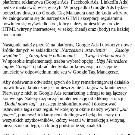
platforma reklamowa (Google Ads, Facebook Ads, LinkedIn Ads)
będzie miała swój własny szyfr. W przypadku Google Ads będzie
potrzebny dostęp do Google Tag Managera oraz do kodu witryny.
Po zalogowaniu się do narzędzia GTM i akceptacji regulaminu
powinien się wyświetlić kod, który należy umieścić w kodzie
HTML witryny internetowej w sekcji (head) oraz (body) na każdej
podstronie.
Następnie należy przejść na platformę Google Ads i utworzyć nowe
źródło danych w zakładkach: „
Narzędzia i ustawienia” – „Zasoby
wspólne” – „Zarządzanie odbiorcami” – „Twoje źródła danych”
.
W sposobie implementacji trzeba wybrać opcję: „
Użyj Menedżera
tagów Google
” i pobrać identyfikator konwersji, a następnie
umieścić w odpowiednim miejscu w Google Tag Managerze.
Aby dodawanie odwiedzających do listy remarketingowej działało
prawidłowo, konieczne jest umieszczenie 2. tagów w kontenerze.
Pierwszy z nich to Google Ads remarketing a drugi to tag łączący
konwersje. Należy rozpocząć implementację od kliknięcia opcji
„
Dodaj nowy tag
”, a następnie skonfigurować i dostosować
ustawienia tagu oraz reguł. W kolejnym oknie należy wybrać „
All
pages
”, ponieważ reklamy remarketingowe będą docierały do
wszystkich użytkowników, którzy weszli w interakcję z witryną,
niezależnie od tego, na której podstronie się znaleźli.