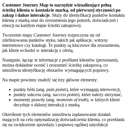
Customer Journey Map to narzędzie wizualizujące pełną
ścieżkę klienta w kontakcie marką, od pierwszej styczności po
zakup i dalsze interakcje
. Służy do identyfikacji punktów kontaktu
klienta z marką oraz do zrozumienia jego potrzeb, doświadczeń i
emocji na każdym etapie ścieżki zakupowej.
Tworzenie mapy
Customer Journey
rozpoczyna się od
zdefiniowania punktów styku, takich jak aplikacje, witryny
internetowe czy katalogi. Te punkty są kluczowe dla zrozumienia,
jak klient wchodzi w interakcję z ofertą.
Następnie, łącząc te informacje z profilami klientów (personami),
można dokładnie ocenić i zrozumieć ścieżkę zakupową, co
umożliwia identyfikację obszarów wymagających poprawy.
Na mapie powinny znaleźć się trzy główne elementy:
punkty bólu (ang.
pain points
), które wymagają interwencji,
punkty sukcesu (ang.
success points
), które należy utrzymać,
momenty prawdy (ang.
moments of truth
), w których klient
decyduje o dalszej interakcji z marką.
Określenie tych elementów umożliwia zaplanowanie działań
mających na celu optymalizację doświadczenia klienta, co przekłada
się na zwiększenie sprzedaży i poprawę ogólnej satysfakcji