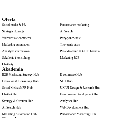
Oferta
Social media & PR
Performance marketing
Strategia i kreacja
AI Search
Wdrożenia e-commerce
Pozycjonowanie
Marketing automation
Tworzenie stron
Analityka internetowa
Projektowanie UX/UI i badania
Szkolenia i konsulting
Marketing B2B
Chatboty
Akademia
B2B Marketing Strategy Hub
E-commerce Hub
Education & Consulting Hub
SEO Hub
Social Media & PR Hub
UX/UI Design & Research Hub
Chatbot Hub
E-commerce Development Hub
Strategy & Creation Hub
Analytics Hub
AI Search Hub
Web Development Hub
Marketing Automation Hub
Performance Marketing Hub