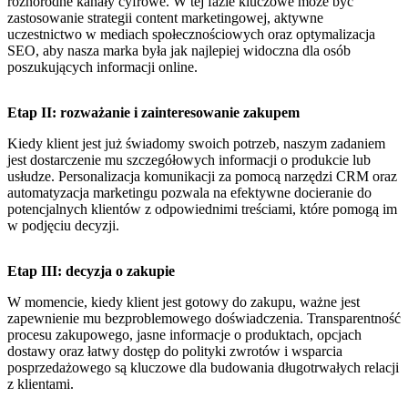
różnorodne kanały cyfrowe. W tej fazie kluczowe może być
zastosowanie strategii content marketingowej, aktywne
uczestnictwo w mediach społecznościowych oraz optymalizacja
SEO, aby nasza marka była jak najlepiej widoczna dla osób
poszukujących informacji online.
Etap II: rozważanie i zainteresowanie zakupem
Kiedy klient jest już świadomy swoich potrzeb, naszym zadaniem
jest dostarczenie mu szczegółowych informacji o produkcie lub
usłudze. Personalizacja komunikacji za pomocą narzędzi CRM oraz
automatyzacja marketingu pozwala na efektywne docieranie do
potencjalnych klientów z odpowiednimi treściami, które pomogą im
w podjęciu decyzji.
Etap III: decyzja o zakupie
W momencie, kiedy klient jest gotowy do zakupu, ważne jest
zapewnienie mu bezproblemowego doświadczenia. Transparentność
procesu zakupowego, jasne informacje o produktach, opcjach
dostawy oraz łatwy dostęp do polityki zwrotów i wsparcia
posprzedażowego są kluczowe dla budowania długotrwałych relacji
z klientami.