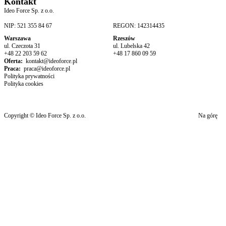
Kontakt
Ideo Force Sp. z o.o.
NIP: 521 355 84 67
REGON: 142314435
Warszawa
Rzeszów
ul. Czeczota 31
ul. Lubelska 42
+48 22 203 59 62
+48 17 860 09 59
Oferta:
kontakt@ideoforce.pl
Praca:
praca@ideoforce.pl
Polityka prywatności
Polityka cookies
Copyright © Ideo Force Sp. z o.o.
Na górę