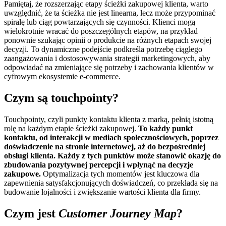
Pamiętaj, że rozszerzając etapy ścieżki zakupowej klienta, warto
uwzględnić, że ta ścieżka nie jest linearna, lecz może przypominać
spiralę lub ciąg powtarzających się czynności. Klienci mogą
wielokrotnie wracać do poszczególnych etapów, na przykład
ponownie szukając opinii o produkcie na różnych etapach swojej
decyzji. To dynamiczne podejście podkreśla potrzebę ciągłego
zaangażowania i dostosowywania strategii marketingowych, aby
odpowiadać na zmieniające się potrzeby i zachowania klientów w
cyfrowym ekosystemie e-commerce.
Czym są touchpointy?
Touchpointy, czyli punkty kontaktu klienta z marką, pełnią istotną
rolę na każdym etapie ścieżki zakupowej.
To każdy punkt
kontaktu, od interakcji w mediach społecznościowych, poprzez
doświadczenie na stronie internetowej, aż do bezpośredniej
obsługi klienta. Każdy z tych punktów może stanowić okazję do
zbudowania pozytywnej percepcji i wpłynąć na decyzje
zakupowe.
Optymalizacja tych momentów jest kluczowa dla
zapewnienia satysfakcjonujących doświadczeń, co przekłada się na
budowanie lojalności i zwiększanie wartości klienta dla firmy.
Czym jest
Customer Journey Map
?