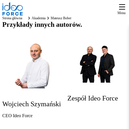
Menu
Strona główna
Akademia
Mateusz Bober
Przykłady
innych autorów
.
Zespół Ideo Force
Wojciech Szymański
CEO Ideo Force