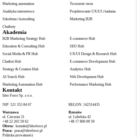
Marketing automation
Tworzenie stron
Analityka internetowa
Projektowanie UX/UI i badania
Szkolenia i konsulting
Marketing B2B
Chatboty
Akademia
B2B Marketing Strategy Hub
E-commerce Hub
Education & Consulting Hub
SEO Hub
Social Media & PR Hub
UX/UI Design & Research Hub
Chatbot Hub
E-commerce Development Hub
Strategy & Creation Hub
Analytics Hub
AI Search Hub
Web Development Hub
Marketing Automation Hub
Performance Marketing Hub
Kontakt
Ideo Force Sp. z o.o.
NIP: 521 355 84 67
REGON: 142314435
Warszawa
Rzeszów
ul. Czeczota 31
ul. Lubelska 42
+48 22 203 59 62
+48 17 860 09 59
Oferta:
kontakt@ideoforce.pl
Praca:
praca@ideoforce.pl
Polityka prywatności