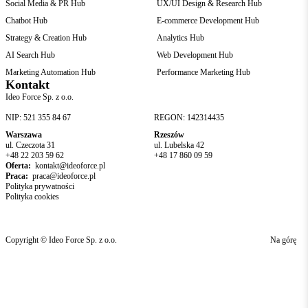
Social Media & PR Hub
UX/UI Design & Research Hub
Chatbot Hub
E-commerce Development Hub
Strategy & Creation Hub
Analytics Hub
AI Search Hub
Web Development Hub
Marketing Automation Hub
Performance Marketing Hub
Kontakt
Ideo Force Sp. z o.o.
NIP: 521 355 84 67
REGON: 142314435
Warszawa
Rzeszów
ul. Czeczota 31
ul. Lubelska 42
+48 22 203 59 62
+48 17 860 09 59
Oferta:
kontakt@ideoforce.pl
Praca:
praca@ideoforce.pl
Polityka prywatności
Polityka cookies
Copyright © Ideo Force Sp. z o.o.
Na górę