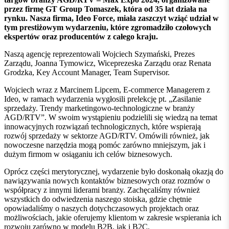
przez firmę GT Group Tomaszek, która od 35 lat działa na
rynku. Nasza firma, Ideo Force, miała zaszczyt wziąć udział w
tym prestiżowym wydarzeniu, które zgromadziło czołowych
ekspertów oraz producentów z całego kraju.
Naszą agencję reprezentowali Wojciech Szymański, Prezes
Zarządu, Joanna Tymowicz, Wiceprezeska Zarządu oraz Renata
Grodzka, Key Account Manager, Team Supervisor.
Wojciech wraz z Marcinem Lipcem, E-commerce Managerem z
Ideo, w ramach wydarzenia wygłosili prelekcję pt. „Zasilanie
sprzedaży. Trendy marketingowo-technologiczne w branży
AGD/RTV”. W swoim wystąpieniu podzielili się wiedzą na temat
innowacyjnych rozwiązań technologicznych, które wspierają
rozwój sprzedaży w sektorze AGD/RTV. Omówili również, jak
nowoczesne narzędzia mogą pomóc zarówno mniejszym, jak i
dużym firmom w osiąganiu ich celów biznesowych.
Oprócz części merytorycznej, wydarzenie było doskonałą okazją do
nawiązywania nowych kontaktów biznesowych oraz rozmów o
współpracy z innymi liderami branży. Zachęcaliśmy również
wszystkich do odwiedzenia naszego stoiska, gdzie chętnie
opowiadaliśmy o naszych dotychczasowych projektach oraz
możliwościach, jakie oferujemy klientom w zakresie wspierania ich
rozwoju zarówno w modelu B2B, jak i B2C.