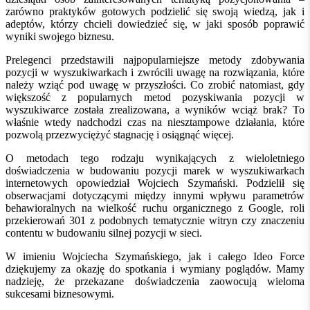
zarówno praktyków gotowych podzielić się swoją wiedzą, jak i
adeptów, którzy chcieli dowiedzieć się, w jaki sposób poprawić
wyniki swojego biznesu.
Prelegenci przedstawili najpopularniejsze metody zdobywania
pozycji w wyszukiwarkach i zwrócili uwagę na rozwiązania, które
należy wziąć pod uwagę w przyszłości. Co zrobić natomiast, gdy
większość z popularnych metod pozyskiwania pozycji w
wyszukiwarce została zrealizowana, a wyników wciąż brak? To
właśnie wtedy nadchodzi czas na niesztampowe działania, które
pozwolą przezwyciężyć stagnację i osiągnąć więcej.
O metodach tego rodzaju wynikających z wieloletniego
doświadczenia w budowaniu pozycji marek w wyszukiwarkach
internetowych opowiedział Wojciech Szymański. Podzielił się
obserwacjami dotyczącymi między innymi wpływu parametrów
behawioralnych na wielkość ruchu organicznego z Google, roli
przekierowań 301 z podobnych tematycznie witryn czy znaczeniu
contentu w budowaniu silnej pozycji w sieci.
W imieniu Wojciecha Szymańskiego, jak i całego Ideo Force
dziękujemy za okazję do spotkania i wymiany poglądów. Mamy
nadzieję, że przekazane doświadczenia zaowocują wieloma
sukcesami biznesowymi.