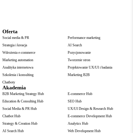
Oferta
Social media & PR
Performance marketing
Strategia i kreacja
AI Search
Wdrożenia e-commerce
Pozycjonowanie
Marketing automation
Tworzenie stron
Analityka internetowa
Projektowanie UX/UI i badania
Szkolenia i konsulting
Marketing B2B
Chatboty
Akademia
B2B Marketing Strategy Hub
E-commerce Hub
Education & Consulting Hub
SEO Hub
Social Media & PR Hub
UX/UI Design & Research Hub
Chatbot Hub
E-commerce Development Hub
Strategy & Creation Hub
Analytics Hub
AI Search Hub
Web Development Hub