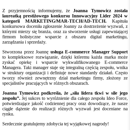
Z przyjemnością informujemy, że
Joanna Tymowicz została
laureatką prestiżowego konkursu Innowacyjny Lider 2024 w
kategorii MARKETING/MAR-TECH/AD-TECH.
Kapituła
konkursowa doceniła zgłoszenie Joanny za dostrzeżenie wyzwań, z
którymi mierzy się branża, oraz za stworzenie usługi zapewniającej
firmom holistyczne wsparcie z obszaru digital marketingu,
zarządzania i sprzedaży.
Stworzona przez Joannę
usługa E-commerce Manager Support
to kompleksowe rozwiązanie, dzięki któremu każda marka może
zyskać opiekę i wsparcie wykwalifikowanego E-commerce
Managera. Taki manager staje się integralną częścią zespołu, wnika
w struktury organizacji i definiuje nowe standardy działań. Często
tworzy również zewnętrzny dział marketingu firmy, złożony ze
specjalistów pracujących w różnych obszarach.
Joanna Tymowicz podkreśla, że „siła lidera tkwi w sile jego
zespołu”.
Jej sukces to wyróżnienie dla całego zespołu Ideo Force,
potwierdzające jakość codziennej pracy oraz dowodzące, że nasze
ciągłe dążenie do realizacji różnych wyzwań jest doceniane na
rynku.
Serdecznie gratulujemy zdobycia tej wyjątkowej nagrody!