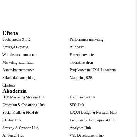
Oferta
Social media & PR
Performance marketing
Strategia i kreacja
AI Search
Wdrożenia e-commerce
Pozycjonowanie
Marketing automation
Tworzenie stron
Analityka internetowa
Projektowanie UX/UI i badania
Szkolenia i konsulting
Marketing B2B
Chatboty
Akademia
B2B Marketing Strategy Hub
E-commerce Hub
Education & Consulting Hub
SEO Hub
Social Media & PR Hub
UX/UI Design & Research Hub
Chatbot Hub
E-commerce Development Hub
Strategy & Creation Hub
Analytics Hub
AI Search Hub
Web Development Hub