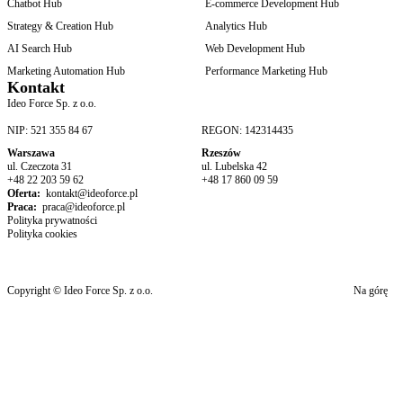
Chatbot Hub
E-commerce Development Hub
Strategy & Creation Hub
Analytics Hub
AI Search Hub
Web Development Hub
Marketing Automation Hub
Performance Marketing Hub
Kontakt
Ideo Force Sp. z o.o.
NIP: 521 355 84 67
REGON: 142314435
Warszawa
Rzeszów
ul. Czeczota 31
ul. Lubelska 42
+48 22 203 59 62
+48 17 860 09 59
Oferta:
kontakt@ideoforce.pl
Praca:
praca@ideoforce.pl
Polityka prywatności
Polityka cookies
Copyright © Ideo Force Sp. z o.o.
Na górę