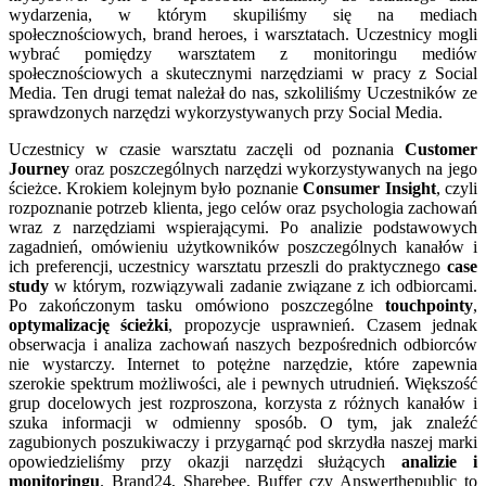
wydarzenia, w którym skupiliśmy się na mediach
społecznościowych, brand heroes, i warsztatach. Uczestnicy mogli
wybrać pomiędzy warsztatem z monitoringu mediów
społecznościowych a skutecznymi narzędziami w pracy z Social
Media. Ten drugi temat należał do nas, szkoliliśmy Uczestników ze
sprawdzonych narzędzi wykorzystywanych przy Social Media.
Uczestnicy w czasie warsztatu zaczęli od poznania
Customer
Journey
oraz poszczególnych narzędzi wykorzystywanych na jego
ścieżce. Krokiem kolejnym było poznanie
Consumer Insight
, czyli
rozpoznanie potrzeb klienta, jego celów oraz psychologia zachowań
wraz z narzędziami wspierającymi. Po analizie podstawowych
zagadnień, omówieniu użytkowników poszczególnych kanałów i
ich preferencji, uczestnicy warsztatu przeszli do praktycznego
case
study
w którym, rozwiązywali zadanie związane z ich odbiorcami.
Po zakończonym tasku omówiono poszczególne
touchpointy
,
optymalizację ścieżki
, propozycje usprawnień. Czasem jednak
obserwacja i analiza zachowań naszych bezpośrednich odbiorców
nie wystarczy. Internet to potężne narzędzie, które zapewnia
szerokie spektrum możliwości, ale i pewnych utrudnień. Większość
grup docelowych jest rozproszona, korzysta z różnych kanałów i
szuka informacji w odmienny sposób. O tym, jak znaleźć
zagubionych poszukiwaczy i przygarnąć pod skrzydła naszej marki
opowiedzieliśmy przy okazji narzędzi służących
analizie i
monitoringu
. Brand24, Sharebee, Buffer czy Answerthepublic to