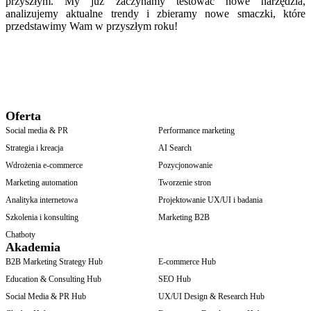
przyszłym. My już zaczynamy testować nowe narzędzia,
analizujemy aktualne trendy i zbieramy nowe smaczki, które
przedstawimy Wam w przyszłym roku!
Oferta
Social media & PR
Performance marketing
Strategia i kreacja
AI Search
Wdrożenia e-commerce
Pozycjonowanie
Marketing automation
Tworzenie stron
Analityka internetowa
Projektowanie UX/UI i badania
Szkolenia i konsulting
Marketing B2B
Chatboty
Akademia
B2B Marketing Strategy Hub
E-commerce Hub
Education & Consulting Hub
SEO Hub
Social Media & PR Hub
UX/UI Design & Research Hub