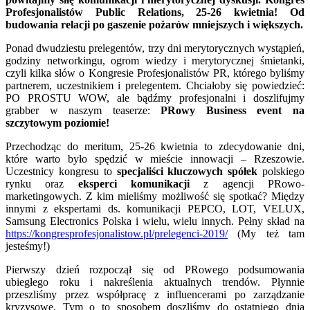
Profesjonalistów Public Relations, 25-26 kwietnia! Od
budowania relacji po gaszenie pożarów mniejszych i większych.
Ponad dwudziestu prelegentów, trzy dni merytorycznych wystąpień,
godziny networkingu, ogrom wiedzy i merytorycznej śmietanki,
czyli kilka słów o Kongresie Profesjonalistów PR, którego byliśmy
partnerem, uczestnikiem i prelegentem. Chciałoby się powiedzieć:
PO PROSTU WOW, ale bądźmy profesjonalni i doszlifujmy
grabber w naszym teaserze:
PRowy Business event na
szczytowym poziomie!
Przechodząc do meritum, 25-26 kwietnia to zdecydowanie dni,
które warto było spędzić w mieście innowacji – Rzeszowie.
Uczestnicy kongresu to
specjaliści kluczowych spółek
polskiego
rynku oraz
eksperci komunikacji
z agencji PRowo-
marketingowych. Z kim mieliśmy możliwość się spotkać? Między
innymi z ekspertami ds. komunikacji PEPCO, LOT, VELUX,
Samsung Electronics Polska i wielu, wielu innych. Pełny skład na
https://kongresprofesjonalistow.pl/prelegenci-2019/
(My też tam
jesteśmy!)
Pierwszy dzień rozpoczął się od PRowego podsumowania
ubiegłego roku i nakreślenia aktualnych trendów. Płynnie
przeszliśmy przez współpracę z influencerami po zarządzanie
kryzysowe. Tym o to sposobem doszliśmy do ostatniego dnia