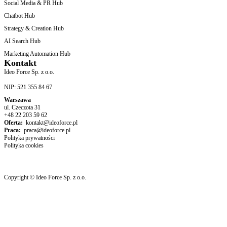
Social Media & PR Hub
Chatbot Hub
Strategy & Creation Hub
AI Search Hub
Marketing Automation Hub
Kontakt
Ideo Force Sp. z o.o.
NIP: 521 355 84 67
Warszawa
ul. Czeczota 31
+48 22 203 59 62
Oferta:
kontakt@ideoforce.pl
Praca:
praca@ideoforce.pl
Polityka prywatności
Polityka cookies
Copyright © Ideo Force Sp. z o.o.