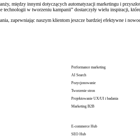
anży, między innymi dotyczących automatyzacji marketingu i przyszło
technologii w tworzeniu kampanii” dostarczyły wielu inspiracji, któr
nia, zapewniając naszym klientom jeszcze bardziej efektywne i nowo
Performance marketing
AI Search
Pozycjonowanie
Tworzenie stron
Projektowanie UX/UI i badania
Marketing B2B
E-commerce Hub
SEO Hub