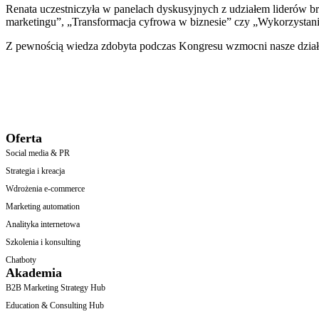
Renata uczestniczyła w panelach dyskusyjnych z udziałem liderów br
marketingu”, „Transformacja cyfrowa w biznesie” czy „Wykorzystanie 
Z pewnością wiedza zdobyta podczas Kongresu wzmocni nasze działa
Oferta
Social media & PR
Strategia i kreacja
Wdrożenia e-commerce
Marketing automation
Analityka internetowa
Szkolenia i konsulting
Chatboty
Akademia
B2B Marketing Strategy Hub
Education & Consulting Hub