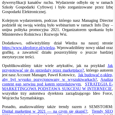
dywersyfikacji kanałów ruchu. Wydarzenie odbyło się w ramach
Szkoły Gospodarki Cyfrowej i było zorganizowane przez Izbę
Gospodarki Elektronicznej.
Kolejnym wydarzeniem, podczas którego nasz Managing Director
podzielił się swoją wiedzą było webinarium w ramach Info Day –
unijna polityka promocyjna 2021. Organizatorem spotkania było
Ministerstwo Rolnictwa i Rozwoju Wsi.
Dodatkowo, odświeżyliśmy dział Wiedza na naszej stronie
https://www.ideoforce.pl/wiedza
. Wprowadziliśmy nowy układ oraz
grafikę, a zawartość działu poszerzyliśmy o jeszcze bardziej
merytoryczne treści.
Opublikowaliśmy także wiele artykułów, jak na przykład
Jak
przygotować się do sprzedaży przez marketplace?
, którego autorem
jest nasz Account Manager, Paweł Kotowicz,
Jak budować e-sklep,
aby był wysoko pozycjonowany w wyszukiwarkach?
,
Analiza
content gap serwisu pod kątem sprzedażowym
,
STRATEGIA E-
MARKETINGOWA PODSTAWĄ SUKCESU W INTERNECIE
,
wszystkie trzy autorstwa dyrektora zarządzającego Ideo Force,
Wojciecha Szymańskiego.
Ponadto, analizowaliśmy także trendy razem z SEMSTORM:
Digital marketing w 2021 — na czym się skupić?
,
Trendy SEO