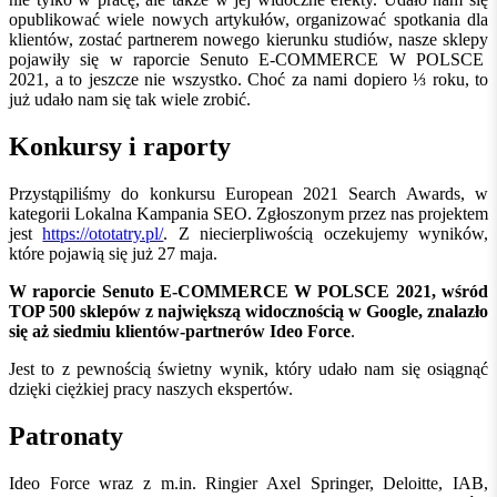
opublikować wiele nowych artykułów, organizować spotkania dla
klientów, zostać partnerem nowego kierunku studiów, nasze sklepy
pojawiły się w raporcie Senuto E-COMMERCE W POLSCE
2021, a to jeszcze nie wszystko. Choć za nami dopiero ⅓ roku, to
już udało nam się tak wiele zrobić.
Konkursy i raporty
Przystąpiliśmy do konkursu European 2021 Search Awards, w
kategorii Lokalna Kampania SEO. Zgłoszonym przez nas projektem
jest
https://ototatry.pl/
. Z niecierpliwością oczekujemy wyników,
które pojawią się już 27 maja.
W raporcie Senuto E-COMMERCE W POLSCE 2021, wśród
TOP 500 sklepów z największą widocznością w Google, znalazło
się aż siedmiu klientów-partnerów Ideo Force
.
Jest to z pewnością świetny wynik, który udało nam się osiągnąć
dzięki ciężkiej pracy naszych ekspertów.
Patronaty
Ideo Force wraz z m.in. Ringier Axel Springer, Deloitte, IAB,