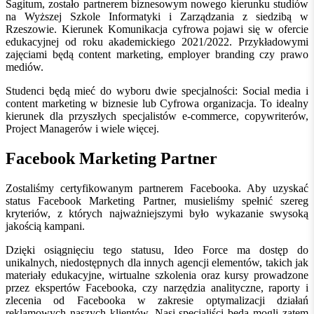
Sagitum, zostało partnerem biznesowym nowego kierunku studiów
na Wyższej Szkole Informatyki i Zarządzania z siedzibą w
Rzeszowie. Kierunek Komunikacja cyfrowa pojawi się w ofercie
edukacyjnej od roku akademickiego 2021/2022. Przykładowymi
zajęciami będą content marketing, employer branding czy prawo
mediów.
Studenci będą mieć do wyboru dwie specjalności: Social media i
content marketing w biznesie lub Cyfrowa organizacja. To idealny
kierunek dla przyszłych specjalistów e-commerce, copywriterów,
Project Managerów i wiele więcej.
Facebook Marketing Partner
Zostaliśmy certyfikowanym partnerem Facebooka. Aby uzyskać
status Facebook Marketing Partner, musieliśmy spełnić szereg
kryteriów, z których najważniejszymi było wykazanie swysoką
jakością kampani.
Dzięki osiągnięciu tego statusu, Ideo Force ma dostęp do
unikalnych, niedostępnych dla innych agencji elementów, takich jak
materiały edukacyjne, wirtualne szkolenia oraz kursy prowadzone
przez ekspertów Facebooka, czy narzędzia analityczne, raporty i
zlecenia od Facebooka w zakresie optymalizacji działań
reklamowych naszych klientów. Nasi specjaliści będą mogli zatem