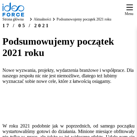
Menu
Strona główna
Aktualności
Podsumowujemy początek 2021 roku
17 / 05 / 2021
Podsumowujemy początek
2021 roku
Nowe wyzwania, projekty, wydarzenia branżowe i współprace. Dla
naszego zespołu nic nie jest niemożliwe, dlatego też lubimy
wyznaczać sobie nowe cele, które z łatwością osiągamy.
W roku 2021 podobnie jak w poprzednich, od samego początku
wystartowaliśmy gotowi do działania. Minione miesiące obfitowały
nie tylko w pracę, ale także w jej widoczne efekty. Udało nam się