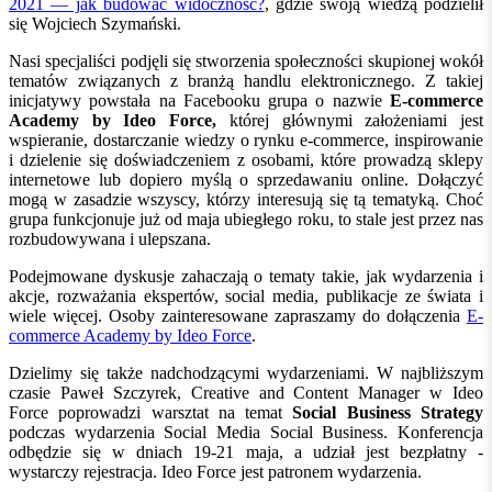
2021 — jak budować widoczność?
, gdzie swoją wiedzą podzielił
się Wojciech Szymański.
Nasi specjaliści podjęli się stworzenia społeczności skupionej wokół
tematów związanych z branżą handlu elektronicznego. Z takiej
inicjatywy powstała na Facebooku grupa o nazwie
E-commerce
Academy by Ideo Force,
której głównymi założeniami jest
wspieranie, dostarczanie wiedzy o rynku e-commerce, inspirowanie
i dzielenie się doświadczeniem z osobami, które prowadzą sklepy
internetowe lub dopiero myślą o sprzedawaniu online. Dołączyć
mogą w zasadzie wszyscy, którzy interesują się tą tematyką. Choć
grupa funkcjonuje już od maja ubiegłego roku, to stale jest przez nas
rozbudowywana i ulepszana.
Podejmowane dyskusje zahaczają o tematy takie, jak wydarzenia i
akcje, rozważania ekspertów, social media, publikacje ze świata i
wiele więcej. Osoby zainteresowane zapraszamy do dołączenia
E-
commerce Academy by Ideo Force
.
Dzielimy się także nadchodzącymi wydarzeniami. W najbliższym
czasie Paweł Szczyrek, Creative and Content Manager w Ideo
Force poprowadzi warsztat na temat
Social Business Strategy
podczas wydarzenia Social Media Social Business. Konferencja
odbędzie się w dniach 19-21 maja, a udział jest bezpłatny -
wystarczy rejestracja. Ideo Force jest patronem wydarzenia.