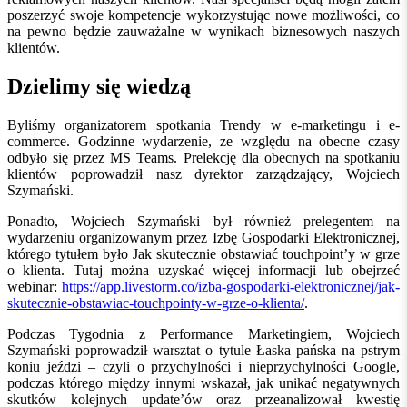
poszerzyć swoje kompetencje wykorzystując nowe możliwości, co
na pewno będzie zauważalne w wynikach biznesowych naszych
klientów.
Dzielimy się wiedzą
Byliśmy organizatorem spotkania Trendy w e-marketingu i e-
commerce. Godzinne wydarzenie, ze względu na obecne czasy
odbyło się przez MS Teams. Prelekcję dla obecnych na spotkaniu
klientów poprowadził nasz dyrektor zarządzający, Wojciech
Szymański.
Ponadto, Wojciech Szymański był również prelegentem na
wydarzeniu organizowanym przez Izbę Gospodarki Elektronicznej,
którego tytułem było Jak skutecznie obstawiać touchpoint’y w grze
o klienta. Tutaj można uzyskać więcej informacji lub obejrzeć
webinar:
https://app.livestorm.co/izba-gospodarki-elektronicznej/jak-
skutecznie-obstawiac-touchpointy-w-grze-o-klienta/
.
Podczas Tygodnia z Performance Marketingiem, Wojciech
Szymański poprowadził warsztat o tytule Łaska pańska na pstrym
koniu jeździ – czyli o przychylności i nieprzychylności Google,
podczas którego między innymi wskazał, jak unikać negatywnych
skutków kolejnych update’ów oraz przeanalizował kwestię