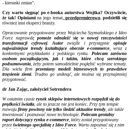
- kierunki zmian”.
Czy warto sięgnąć po e-booka autorstwa Wojtka? Oczywiście,
że tak! Opiniami
na jego temat,
przedpremierowo
,
podzielili się
również inni eksperci branży.
Opracowanie przygotowane przez Wojciecha Szymańskiego z Ideo
Force naprawdę
pomoże odnaleźć się w nowej rzeczywistości
transformacji cyfrowej
.
Autor
zwięźle i przystępnie
opisuje
najważniejsze trendy kształtujące obecnie e-commerce
, wraz z
konkretnymi przykładami z polskiego rynku.
Polecam zarówno
osobom początkującym, jak i takim, które chcą szerokiego
podsumowania
, żeby potem samodzielnie pogłębić wybrane tematy.
Dla wielu firm
przemiany modeli biznesowych to prawdziwe
trzęsienie ziemi
. Trudno go uniknąć, ale można się przynajmniej
przygotować.
dr Jan Zając, założyciel Sotrendera
W ostatnim czasie
rynek sklepów internetowych rozpędził się do
prędkości światła
, ale to jeszcze nie jest koniec. Przy tym tempie
rozwoju
firmy powinny nie tylko śledzić aktualne trendy
, ale także
inwestować i poznawać nowe technologie.
Polecam genialny
raport dotyczący rynku e-commerce
, który został przygotowany
przez
świetnego specjalistę z Ideo Force
. Warto zapoznać się z nim