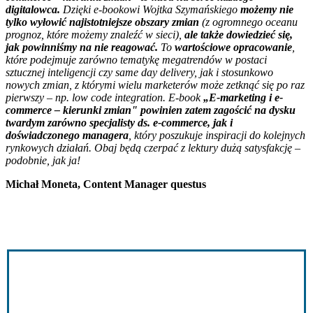
digitalowca.
Dzięki e-bookowi Wojtka Szymańskiego
możemy nie
tylko wyłowić najistotniejsze obszary zmian
(z ogromnego oceanu
prognoz, które możemy znaleźć w sieci),
ale także dowiedzieć się,
jak powinniśmy na nie reagować.
To
wartościowe opracowanie
,
które podejmuje zarówno tematykę megatrendów w postaci
sztucznej inteligencji czy same day delivery, jak i stosunkowo
nowych zmian, z którymi wielu marketerów może zetknąć się po raz
pierwszy – np. low code integration. E-book
„E-marketing i e-
commerce – kierunki zmian" powinien zatem zagościć na dysku
twardym zarówno specjalisty ds. e-commerce, jak i
doświadczonego managera
, który poszukuje inspiracji do kolejnych
rynkowych działań. Obaj będą czerpać z lektury dużą satysfakcję –
podobnie, jak ja!
Michał Moneta, Content Manager questus