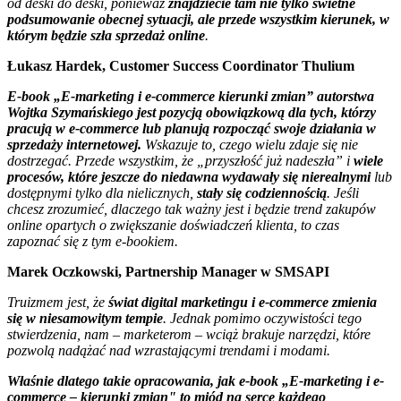
od deski do deski, ponieważ
znajdziecie tam nie tylko świetne
podsumowanie obecnej sytuacji, ale przede wszystkim kierunek, w
którym będzie szła sprzedaż online
.
Łukasz Hardek, Customer Success Coordinator Thulium
E-book „E-marketing i e-commerce kierunki zmian” autorstwa
Wojtka Szymańskiego jest pozycją obowiązkową dla tych, którzy
pracują w e-commerce lub planują rozpocząć swoje działania w
sprzedaży internetowej.
Wskazuje to, czego wielu zdaje się nie
dostrzegać. Przede wszystkim, że „przyszłość już nadeszła” i
wiele
procesów, które jeszcze do niedawna wydawały się nierealnymi
lub
dostępnymi tylko dla nielicznych,
stały się codziennością
. Jeśli
chcesz zrozumieć, dlaczego tak ważny jest i będzie trend zakupów
online opartych o zwiększanie doświadczeń klienta, to czas
zapoznać się z tym e-bookiem.
Marek Oczkowski, Partnership Manager w SMSAPI
Truizmem jest, że
świat digital marketingu i e-commerce zmienia
się w niesamowitym tempie
. Jednak pomimo oczywistości tego
stwierdzenia, nam – marketerom – wciąż brakuje narzędzi, które
pozwolą nadążać nad wzrastającymi trendami i modami.
Właśnie dlatego takie opracowania, jak e-book „E-marketing i e-
commerce – kierunki zmian" to miód na serce każdego