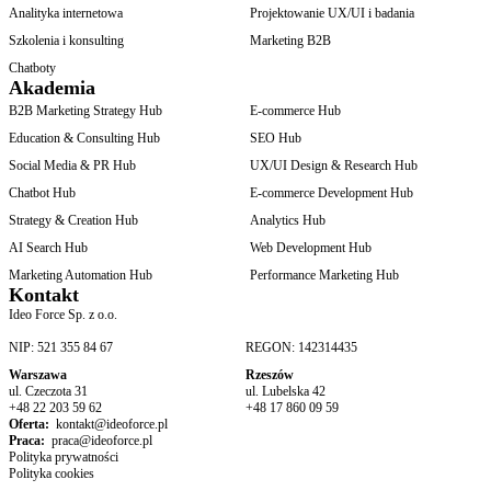
Analityka internetowa
Projektowanie UX/UI i badania
Szkolenia i konsulting
Marketing B2B
Chatboty
Akademia
B2B Marketing Strategy Hub
E-commerce Hub
Education & Consulting Hub
SEO Hub
Social Media & PR Hub
UX/UI Design & Research Hub
Chatbot Hub
E-commerce Development Hub
Strategy & Creation Hub
Analytics Hub
AI Search Hub
Web Development Hub
Marketing Automation Hub
Performance Marketing Hub
Kontakt
Ideo Force Sp. z o.o.
NIP: 521 355 84 67
REGON: 142314435
Warszawa
Rzeszów
ul. Czeczota 31
ul. Lubelska 42
+48 22 203 59 62
+48 17 860 09 59
Oferta:
kontakt@ideoforce.pl
Praca:
praca@ideoforce.pl
Polityka prywatności
Polityka cookies