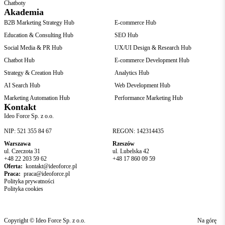
Chatboty
Akademia
B2B Marketing Strategy Hub
E-commerce Hub
Education & Consulting Hub
SEO Hub
Social Media & PR Hub
UX/UI Design & Research Hub
Chatbot Hub
E-commerce Development Hub
Strategy & Creation Hub
Analytics Hub
AI Search Hub
Web Development Hub
Marketing Automation Hub
Performance Marketing Hub
Kontakt
Ideo Force Sp. z o.o.
NIP: 521 355 84 67
REGON: 142314435
Warszawa
Rzeszów
ul. Czeczota 31
ul. Lubelska 42
+48 22 203 59 62
+48 17 860 09 59
Oferta:
kontakt@ideoforce.pl
Praca:
praca@ideoforce.pl
Polityka prywatności
Polityka cookies
Copyright © Ideo Force Sp. z o.o.
Na górę