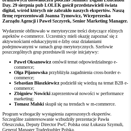
Day. 29 sierpnia pub LOLEK gościł przedstawicieli świata
digital, wśród których nie zabrakło naszych ekspertów. Naszą
firmę reprezentowali Joanna Tymowicz, Wiceprezeska
Zarządu Agencji i Paweł Szczyrek, Senior Marketing Manager.
Wydarzenie obfitowało w merytoryczne treści dotyczące różnych
aspektów e-commerce. Uczestnicy mieli okazję zapoznać się z
aktywnościami edukacyjnymi e-Izby oraz działaniami
podejmowanymi w ramach grup merytorycznych. Szefowie
poszczególnych grup przedstawili swoje inicjatywy:
Paweł Oksanowicz
omówił temat odpowiedzialnego e-
commerce;
Olga Pijanowska
przybliżyła zagadnienia cross-border e-
commerce;
Sebastian Błaszkiewicz
podzielił się wiedzą na temat B2B e-
commerce;
Zbigniew Nowicki
zaprezentował nowości w performance
marketing;
Tomasz Malski
skupił się na trendach w m-commerce.
Program wzbogaciły wystąpienia zaproszonych ekspertów.
Szczególne zainteresowanie wzbudziły prezentacje Pawła
Oleszczuka, Deputy Director PwC Polska oraz Łukasza Szymuli,
General Manager Tradedoubler Polska.