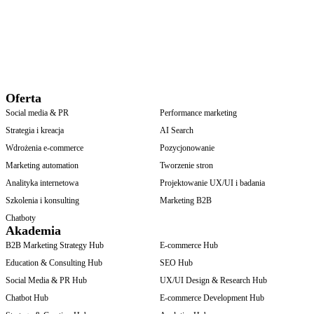
Oferta
Social media & PR
Performance marketing
Strategia i kreacja
AI Search
Wdrożenia e-commerce
Pozycjonowanie
Marketing automation
Tworzenie stron
Analityka internetowa
Projektowanie UX/UI i badania
Szkolenia i konsulting
Marketing B2B
Chatboty
Akademia
B2B Marketing Strategy Hub
E-commerce Hub
Education & Consulting Hub
SEO Hub
Social Media & PR Hub
UX/UI Design & Research Hub
Chatbot Hub
E-commerce Development Hub