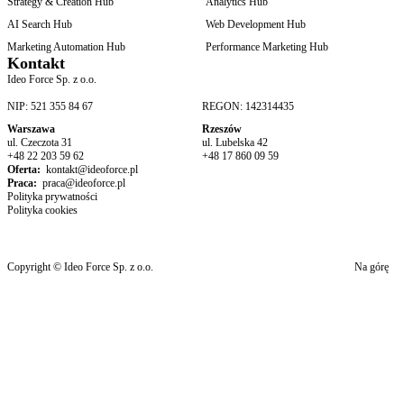
Strategy & Creation Hub
Analytics Hub
AI Search Hub
Web Development Hub
Marketing Automation Hub
Performance Marketing Hub
Kontakt
Ideo Force Sp. z o.o.
NIP: 521 355 84 67
REGON: 142314435
Warszawa
Rzeszów
ul. Czeczota 31
ul. Lubelska 42
+48 22 203 59 62
+48 17 860 09 59
Oferta:
kontakt@ideoforce.pl
Praca:
praca@ideoforce.pl
Polityka prywatności
Polityka cookies
Copyright © Ideo Force Sp. z o.o.
Na górę