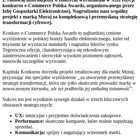
konkursu e-Commerce Polska Awards, organizowanego przez
Izbę Gospodarki Elektronicznej. Nagrodzono nasz wspólny
projekt z marką Moraj za kompleksową i przemyślaną strategię
transformacji cyfrowej.
Konkurs e-Commerce Polska Awards to najbardziej cenione
wyróżnienie w polskiej branży handlu elektronicznego, które od
trzynastu lat wyznacza standardy i nagradza liderów rynku.
Tegoroczna edycja, charakteryzująca się rekordowym
zainteresowaniem i niezwykle wysokim poziomem zgłoszeń,
stanowiła szczególne wyzwanie.
Kapituła Konkursu doceniła projekt zrealizowany dla marki Moraj,
przyznając mu specjalne wyróżnienie
„za stworzenie przemyślanej
strategii transformacji, która nie tylko skutecznie prowadzi markę w
nowoczesnym kierunku, ale też podkreśla jej unikalną tożsamość”.
Sukces ten jest wynikiem synergii działań w trzech kluczowych
obszarach strategicznych:
UX:
intuicyjne i przyjemne doświadczenia zakupowe.
Performance:
skuteczne kampanie, które realnie napędzają
sprzedaż.
Komunikacja:
spójny i angażujący wizerunek marki.