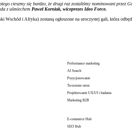
tego cieszmy się bardzo, że drugi raz zostaliśmy nominowani przez Go
wiada z uśmiechem
Paweł Korniak, wiceprezes Ideo Force.
i Wschód i Afryka) zostaną ogłoszone na uroczystej gali, która odbędz
Performance marketing
AI Search
Pozycjonowanie
Tworzenie stron
Projektowanie UX/UI i badania
Marketing B2B
E-commerce Hub
SEO Hub