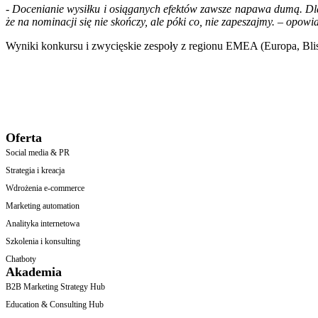
- Docenianie wysiłku i osiąganych efektów zawsze napawa dumą. Dla
że na nominacji się nie skończy, ale póki co, nie zapeszajmy. – opo
Wyniki konkursu i zwycięskie zespoły z regionu EMEA (Europa, Blisk
Oferta
Social media & PR
Strategia i kreacja
Wdrożenia e-commerce
Marketing automation
Analityka internetowa
Szkolenia i konsulting
Chatboty
Akademia
B2B Marketing Strategy Hub
Education & Consulting Hub