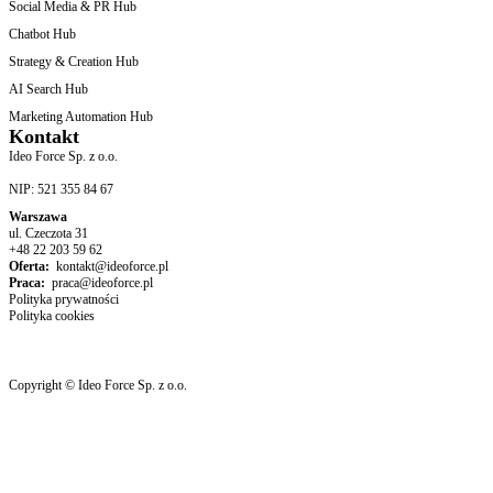
Social Media & PR Hub
Chatbot Hub
Strategy & Creation Hub
AI Search Hub
Marketing Automation Hub
Kontakt
Ideo Force Sp. z o.o.
NIP: 521 355 84 67
Warszawa
ul. Czeczota 31
+48 22 203 59 62
Oferta:
kontakt@ideoforce.pl
Praca:
praca@ideoforce.pl
Polityka prywatności
Polityka cookies
Copyright © Ideo Force Sp. z o.o.