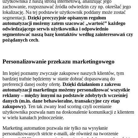
użytkownika z naszą stroną internetową, analizując jego
zachowanie, rozpoznawać źródła odwiedzin czy np. określać jego
lokalizację. Na tej podstawie użytkownik poddany może zostać
segmentacji.
Dzięki precyzyjnie opisanym regułom
automatyzacji możemy zatem szacować „wartość” każdego
odwiedzającego serwis użytkownika i odpowiednio
segmentować naszą bazę kontaktów według zainteresowań czy
pożądanych cech
.
Personalizowanie przekazu marketingowego
Im lepiej poznamy zwyczaje zakupowe naszych klientów, tym
bardziej trafnie będziemy w stanie dobrać dopasowaną do
preferencji danej osoby ofertę.
Dzięki działaniom z zakresu
automatyzacji marketingu możemy personalizować wszystkie
reklamy – między innymi na podstawie zdobytych wcześniej
danych (m.in. dane behawioralne, transakcyjne czy etap
zakupowy)
. Ten tak zwany lead scoring czyli ocenianie
użytkownika pozwala nam na doskonalenie komunikacji z klientem
w wielu kanałach jednocześnie.
Marketing automation pozwala nie tylko na wysyłanie
personalizowanych stricte e-maili, ale również na tworzenie