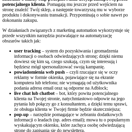
potencjalnego klienta
. Pomagają mu jeszcze przed wejściem na
stronę znaleźć Twój sklep, a następnie towarzyszą mu w wyborze
produktu i dokonywaniu transakcji. Przypominają o sobie nawet po
dokonaniu zakupu.
W działaniach związanych z marketing automation wykorzystuje się
przede wszystkim narzędzia pozwalające na automatyzację
obszarów takich jak:
user tracking
– system do pozyskiwania i gromadzenia
informacji o osobach odwiedzających stronę; dzięki niemu
dowiesz się kim są, czego szukają, czym się interesują i
będziesz mógł spersonalizować swoją kampanię.
powiadomienia web push
– czyli rzucające się w oczy
reklamy w formie okienka, pojawiające się na ekranie
komputera lub telefonu; nie wymagają od użytkownika
podania adresu email oraz są odporne na Adblock;
live chat lub chatbot
– bot, który powita potencjalnego
klienta na Twojej stronie, natychmiastowo odpowie na jego
pytania lub połączy go z konsultantem, a dzięki temu sprawi,
że obsługa klienta w Twojej firmie będzie skuteczniejsza;
pop-up
– narzędzie pomagające w zebraniu dodatkowych
informacji o leadach (np. adres email); mowa tu o popularnym
wyskakującym okienku, które zachęca osobę odwiedzającą
stronę do zapisania się do newslettera.