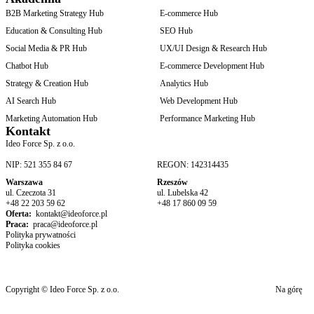
widzenia pracowników oraz klientów sklepu internetowego. Dzięki
można na bieżąco korygować działania,
B2B Marketing Strategy Hub
E-commerce Hub
zbieraniu informacji na temat konsumentów oraz poznaniu
wysoki wskaźnik CTR
.
Education & Consulting Hub
SEO Hub
preferencji konkretnych użytkowników, narzędzie może pomóc w
Social Media & PR Hub
UX/UI Design & Research Hub
podjęciu decyzji zakupowej, co przekłada się na satysfakcję i
Chatbot Hub
E-commerce Development Hub
lojalność klientów.
Strategy & Creation Hub
Analytics Hub
AI Search Hub
Web Development Hub
Wdrożenie chatbotów jest szczególnie istotne w branży e-
Marketing Automation Hub
Performance Marketing Hub
commerce
. Dzięki nim nie tylko proces obsługi przebiega
Kontakt
zdecydowanie sprawniej (chatbot posiada zdolność do
Ideo Force Sp. z o.o.
komunikowania się w tym samym czasie z nieograniczoną liczbą
NIP: 521 355 84 67
REGON: 142314435
konsumentów), ale także zmniejsza się ilość porzuconych przez
Warszawa
Rzeszów
klientów koszyków. Często już w ostatnim etapie klient zaczyna
ul. Czeczota 31
ul. Lubelska 42
+48 22 203 59 62
+48 17 860 09 59
mieć wątpliwości co do produktu, zatem oczekuje szybkiej
Oferta:
kontakt@ideoforce.pl
odpowiedzi.
Narzędzie, jakim jest chatbot, może automatycznie
Praca:
praca@ideoforce.pl
Polityka prywatności
udzielić informacji zwrotnej, co często przyczynia się do
Polityka cookies
finalizacji zakupu oraz do zwiększenia przychodów,
generowanych przez dany sklep internetowy
.
Copyright © Ideo Force Sp. z o.o.
Na górę
Oczywiście sztuczna inteligencja nie jest w stanie w pełni zastąpić