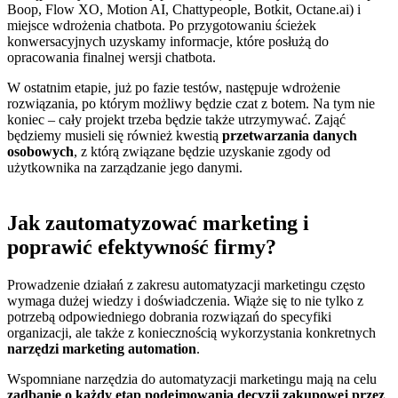
Boop, Flow XO, Motion AI, Chattypeople, Botkit, Octane.ai) i
miejsce wdrożenia chatbota. Po przygotowaniu ścieżek
konwersacyjnych uzyskamy informacje, które posłużą do
opracowania finalnej wersji chatbota.
W ostatnim etapie, już po fazie testów, następuje wdrożenie
rozwiązania, po którym możliwy będzie czat z botem. Na tym nie
koniec – cały projekt trzeba będzie także utrzymywać. Zająć
będziemy musieli się również kwestią
przetwarzania danych
osobowych
, z którą związane będzie uzyskanie zgody od
użytkownika na zarządzanie jego danymi.
Jak zautomatyzować marketing i
poprawić efektywność firmy?
Prowadzenie działań z zakresu automatyzacji marketingu często
wymaga dużej wiedzy i doświadczenia. Wiąże się to nie tylko z
potrzebą odpowiedniego dobrania rozwiązań do specyfiki
organizacji, ale także z koniecznością wykorzystania konkretnych
narzędzi marketing automation
.
Wspomniane narzędzia do automatyzacji marketingu mają na celu
zadbanie o każdy etap podejmowania decyzji zakupowej przez