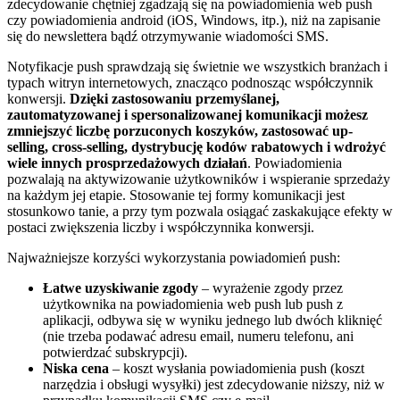
zdecydowanie chętniej zgadzają się na powiadomienia web push
czy powiadomienia android (iOS, Windows, itp.), niż na zapisanie
się do newslettera bądź otrzymywanie wiadomości SMS.
Notyfikacje push sprawdzają się świetnie we wszystkich branżach i
typach witryn internetowych, znacząco podnosząc współczynnik
konwersji.
Dzięki zastosowaniu przemyślanej,
zautomatyzowanej i spersonalizowanej komunikacji możesz
zmniejszyć liczbę porzuconych koszyków, zastosować up-
selling, cross-selling, dystrybucję kodów rabatowych i wdrożyć
wiele innych prosprzedażowych działań
. Powiadomienia
pozwalają na aktywizowanie użytkowników i wspieranie sprzedaży
na każdym jej etapie. Stosowanie tej formy komunikacji jest
stosunkowo tanie, a przy tym pozwala osiągać zaskakujące efekty w
postaci zwiększenia liczby i współczynnika konwersji.
Najważniejsze korzyści wykorzystania powiadomień push:
Łatwe uzyskiwanie zgody
– wyrażenie zgody przez
użytkownika na powiadomienia web push lub push z
aplikacji, odbywa się w wyniku jednego lub dwóch kliknięć
(nie trzeba podawać adresu email, numeru telefonu, ani
potwierdzać subskrypcji).
Niska cena
– koszt wysłania powiadomienia push (koszt
narzędzia i obsługi wysyłki) jest zdecydowanie niższy, niż w