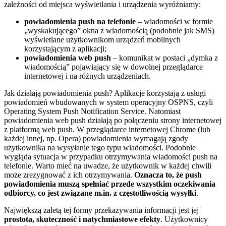
zależności od miejsca wyświetlania i urządzenia wyróżniamy:
powiadomienia push na telefonie
– wiadomości w formie
„wyskakującego” okna z wiadomością (podobnie jak SMS)
wyświetlane użytkownikom urządzeń mobilnych
korzystającym z aplikacji;
powiadomienia web push
– komunikat w postaci „dymka z
wiadomością” pojawiający się w dowolnej przeglądarce
internetowej i na różnych urządzeniach.
Jak działają powiadomienia push? Aplikacje korzystają z usługi
powiadomień wbudowanych w system operacyjny OSPNS, czyli
Operating System Push Notification Service. Natomiast
powiadomienia web push działają po połączeniu strony internetowej
z platformą web push. W przeglądarce internetowej Chrome (lub
każdej innej, np. Opera) powiadomienia wymagają zgody
użytkownika na wysyłanie tego typu wiadomości. Podobnie
wygląda sytuacja w przypadku otrzymywania wiadomości push na
telefonie. Warto mieć na uwadze, że użytkownik w każdej chwili
może zrezygnować z ich otrzymywania.
Oznacza to, że push
powiadomienia muszą spełniać przede wszystkim oczekiwania
odbiorcy, co jest związane m.in. z częstotliwością wysyłki
.
Największą zaletą tej formy przekazywania informacji jest jej
prostota, skuteczność i natychmiastowe efekty
. Użytkownicy