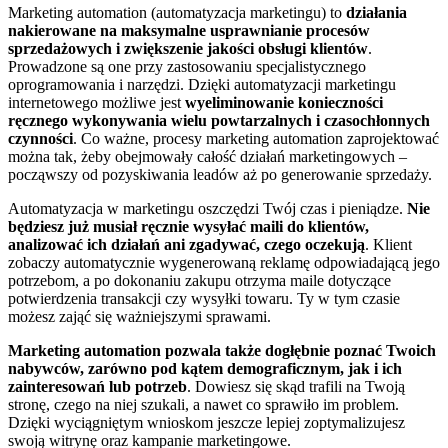
Marketing automation (automatyzacja marketingu) to
działania
nakierowane na maksymalne usprawnianie procesów
sprzedażowych i zwiększenie jakości obsługi klientów
.
Prowadzone są one przy zastosowaniu specjalistycznego
oprogramowania i narzędzi. Dzięki automatyzacji marketingu
internetowego możliwe jest
wyeliminowanie konieczności
ręcznego wykonywania wielu powtarzalnych i czasochłonnych
czynności
. Co ważne, procesy marketing automation zaprojektować
można tak, żeby obejmowały całość działań marketingowych –
począwszy od pozyskiwania leadów aż po generowanie sprzedaży.
Automatyzacja w marketingu oszczędzi Twój czas i pieniądze.
Nie
będziesz już musiał ręcznie wysyłać maili do klientów,
analizować ich działań ani zgadywać, czego oczekują
. Klient
zobaczy automatycznie wygenerowaną reklamę odpowiadającą jego
potrzebom, a po dokonaniu zakupu otrzyma maile dotyczące
potwierdzenia transakcji czy wysyłki towaru. Ty w tym czasie
możesz zająć się ważniejszymi sprawami.
Marketing automation pozwala także dogłębnie poznać Twoich
nabywców, zarówno pod kątem demograficznym, jak i ich
zainteresowań lub potrzeb
. Dowiesz się skąd trafili na Twoją
stronę, czego na niej szukali, a nawet co sprawiło im problem.
Dzięki wyciągniętym wnioskom jeszcze lepiej zoptymalizujesz
swoją witrynę oraz kampanie marketingowe.