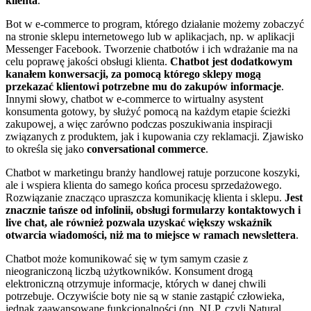
klienta
.
Bot w e-commerce to program, którego działanie możemy zobaczyć
na stronie sklepu internetowego lub w aplikacjach, np. w aplikacji
Messenger Facebook. Tworzenie chatbotów i ich wdrażanie ma na
celu poprawę jakości obsługi klienta.
Chatbot jest dodatkowym
kanałem konwersacji, za pomocą którego sklepy mogą
przekazać klientowi potrzebne mu do zakupów informacje
.
Innymi słowy, chatbot w e-commerce to wirtualny asystent
konsumenta gotowy, by służyć pomocą na każdym etapie ścieżki
zakupowej, a więc zarówno podczas poszukiwania inspiracji
związanych z produktem, jak i kupowania czy reklamacji. Zjawisko
to określa się jako
conversational commerce
.
Chatbot w marketingu branży handlowej ratuje porzucone koszyki,
ale i wspiera klienta do samego końca procesu sprzedażowego.
Rozwiązanie znacząco upraszcza komunikację klienta i sklepu.
Jest
znacznie tańsze od infolinii, obsługi formularzy kontaktowych i
live chat, ale również pozwala uzyskać większy wskaźnik
otwarcia wiadomości, niż ma to miejsce w ramach newslettera
.
Chatbot może komunikować się w tym samym czasie z
nieograniczoną liczbą użytkowników. Konsument drogą
elektroniczną otrzymuje informacje, których w danej chwili
potrzebuje. Oczywiście boty nie są w stanie zastąpić człowieka,
jednak zaawansowane funkcjonalności (np. NLP, czyli Natural