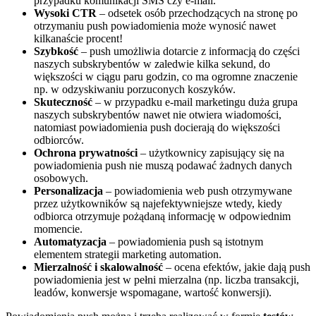
przypadku komunikacji SMS czy e-mail.
Wysoki CTR
– odsetek osób przechodzących na stronę po
otrzymaniu push powiadomienia może wynosić nawet
kilkanaście procent!
Szybkość
– push umożliwia dotarcie z informacją do części
naszych subskrybentów w zaledwie kilka sekund, do
większości w ciągu paru godzin, co ma ogromne znaczenie
np. w odzyskiwaniu porzuconych koszyków.
Skuteczność
– w przypadku e-mail marketingu duża grupa
naszych subskrybentów nawet nie otwiera wiadomości,
natomiast powiadomienia push docierają do większości
odbiorców.
Ochrona prywatności
– użytkownicy zapisujący się na
powiadomienia push nie muszą podawać żadnych danych
osobowych.
Personalizacja
– powiadomienia web push otrzymywane
przez użytkowników są najefektywniejsze wtedy, kiedy
odbiorca otrzymuje pożądaną informację w odpowiednim
momencie.
Automatyzacja
– powiadomienia push są istotnym
elementem strategii marketing automation.
Mierzalność i skalowalność
– ocena efektów, jakie dają push
powiadomienia jest w pełni mierzalna (np. liczba transakcji,
leadów, konwersje wspomagane, wartość konwersji).