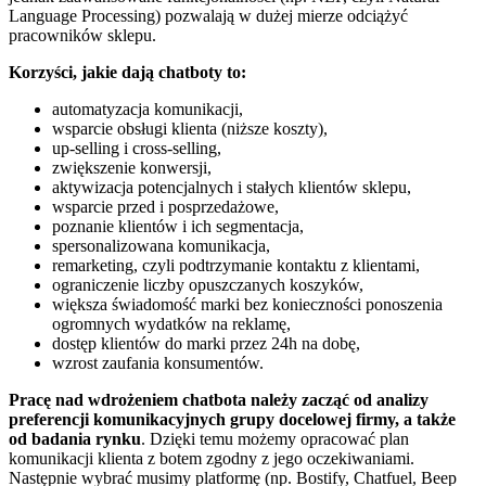
Language Processing) pozwalają w dużej mierze odciążyć
pracowników sklepu.
Korzyści, jakie dają chatboty to:
automatyzacja komunikacji,
wsparcie obsługi klienta (niższe koszty),
up-selling i cross-selling,
zwiększenie konwersji,
aktywizacja potencjalnych i stałych klientów sklepu,
wsparcie przed i posprzedażowe,
poznanie klientów i ich segmentacja,
spersonalizowana komunikacja,
remarketing, czyli podtrzymanie kontaktu z klientami,
ograniczenie liczby opuszczanych koszyków,
większa świadomość marki bez konieczności ponoszenia
ogromnych wydatków na reklamę,
dostęp klientów do marki przez 24h na dobę,
wzrost zaufania konsumentów.
Pracę nad wdrożeniem chatbota należy zacząć od analizy
preferencji komunikacyjnych grupy docelowej firmy, a także
od badania rynku
. Dzięki temu możemy opracować plan
komunikacji klienta z botem zgodny z jego oczekiwaniami.
Następnie wybrać musimy platformę (np. Bostify, Chatfuel, Beep