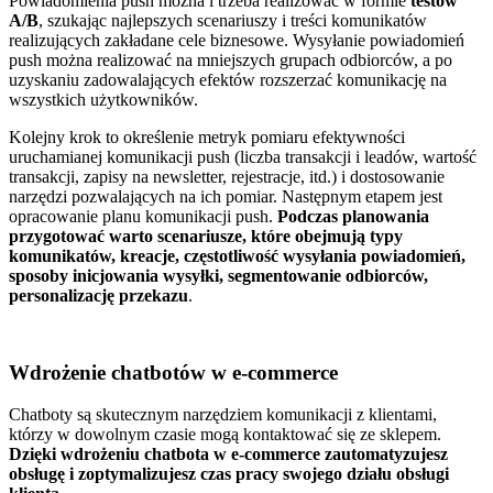
Powiadomienia push można i trzeba realizować w formie
testów
A/B
,
szukając najlepszych scenariuszy i treści komunikatów
realizujących zakładane cele biznesowe. Wysyłanie powiadomień
push można realizować na mniejszych grupach odbiorców, a po
uzyskaniu zadowalających efektów rozszerzać komunikację na
wszystkich użytkowników.
Kolejny krok to określenie metryk pomiaru efektywności
uruchamianej komunikacji push (liczba transakcji i leadów, wartość
transakcji, zapisy na newsletter, rejestracje, itd.) i dostosowanie
narzędzi pozwalających na ich pomiar. Następnym etapem jest
opracowanie planu komunikacji push.
Podczas planowania
przygotować warto scenariusze, które obejmują typy
komunikatów, kreacje, częstotliwość wysyłania powiadomień,
sposoby inicjowania wysyłki, segmentowanie odbiorców,
personalizację przekazu
.
Wdrożenie chatbotów w e-commerce
Chatboty są skutecznym narzędziem komunikacji z klientami,
którzy w dowolnym czasie mogą kontaktować się ze sklepem.
Dzięki wdrożeniu chatbota w e-commerce zautomatyzujesz
obsługę i zoptymalizujesz czas pracy swojego działu obsługi