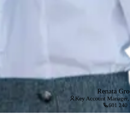
Renata Gro
Key Account Manager,
601 240 