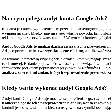
Na czym polega audyt konta Google Ads?
Reklama jest kluczowym elementem przekazu marketingowego, jednak 
wymaga analizy
. Między innymi z tego właśnie powodu, firmy zle
reklama przyniesie oczekiwany rezultat? W tym celu konieczny będz
Audyt Google Ads to analiza działań związanych z prowadzon
Ads, co pozwala m.in.
tworzyć skuteczne reklamy, analizować wyn
Za reklamą internetową kryje się wiele działań, które wymagają szcz
reklamowej
. Badanie poprawności wdrożonych rozwiązań w ramach k
sprawdzone pod kątem poprawności językowej, wskaźników CTR, wyn
analiza z zaleceniami zmian, których wprowadzenie przeniesie z
Kiedy warto wykonać audyt Google Ads?
Audyt konta Google Ads daje możliwości określenia tego, czy konsek
Konieczne będzie więc przeprowadzenie analizy konta zarówno pr
kontroli jesteśmy w stanie na bieżąco reagować na czynniki osłabia