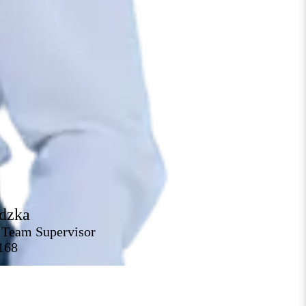
dzka
 Team Supervisor
168