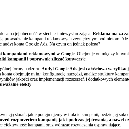
sama jej obecność w sieci jest niewystarczająca.
Reklama ma za zada
cają prowadzenie kampanii reklamowych zewnętrznym podmiotom. Ale j
ie audyt konta Google Ads. Na czym on jednak polega?
ymi kampaniami reklamowymi w Google
. Obejmuje on między innymi
iki kampanii i poprawnie zliczać konwersje
.
ególnej formy nadzoru.
Audyt Google Ads jest całościową weryfikac
onta obejmuje m.in.: konfigurację narzędzi, analizę struktury kampa
ików jakości oraz implementacji rozszerzeń i dodatkowych elementó
auważalne efekty
.
wencją starań, jakie podejmujemy w trakcie kampanii, będzie jej suk
zed rozpoczęciem kampanii, jak i podczas jej trwania, a nawet cz
jące efektywność kampanii oraz wdrażać rozwiązania usprawniające.