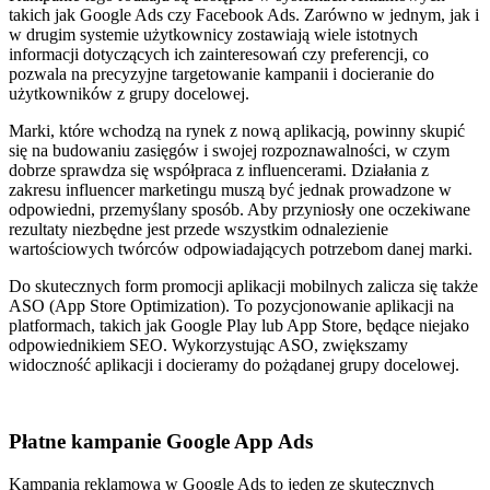
takich jak Google Ads czy Facebook Ads.
Zarówno w jednym, jak i
w drugim systemie użytkownicy zostawiają wiele istotnych
informacji dotyczących ich zainteresowań czy preferencji, co
pozwala na
precyzyjne targetowanie kampanii i docieranie do
użytkowników z grupy docelowej.
Marki, które wchodzą na rynek z nową aplikacją, powinny skupić
się na budowaniu zasięgów i swojej rozpoznawalności, w czym
dobrze sprawdza się
współpraca z influencerami.
Działania z
zakresu influencer marketingu muszą być jednak prowadzone w
odpowiedni, przemyślany sposób. Aby przyniosły one oczekiwane
rezultaty niezbędne jest przede wszystkim odnalezienie
wartościowych twórców odpowiadających potrzebom danej marki.
Do skutecznych form promocji aplikacji mobilnych zalicza się także
ASO (App Store Optimization).
To pozycjonowanie aplikacji na
platformach, takich jak Google Play lub App Store, będące niejako
odpowiednikiem SEO. Wykorzystując ASO, zwiększamy
widoczność aplikacji i docieramy do pożądanej grupy docelowej.
Płatne kampanie Google App Ads
Kampania reklamowa w Google Ads to jeden ze skutecznych