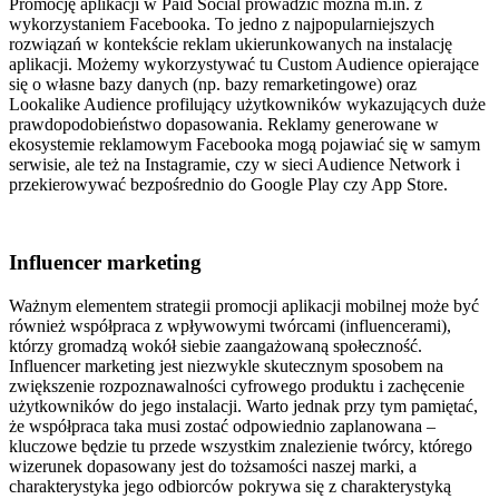
Promocję aplikacji w Paid Social prowadzić można m.in. z
wykorzystaniem Facebooka. To jedno z najpopularniejszych
rozwiązań w kontekście reklam ukierunkowanych na instalację
aplikacji. Możemy wykorzystywać tu
Custom Audience
opierające
się o własne bazy danych (np. bazy remarketingowe) oraz
Lookalike Audience
profilujący użytkowników wykazujących duże
prawdopodobieństwo dopasowania. Reklamy generowane w
ekosystemie reklamowym Facebooka mogą pojawiać się w samym
serwisie, ale też na Instagramie, czy w sieci Audience Network i
przekierowywać bezpośrednio do Google Play czy App Store.
Influencer marketing
Ważnym elementem strategii promocji aplikacji mobilnej może być
również
współpraca z wpływowymi twórcami (influencerami),
którzy gromadzą wokół siebie zaangażowaną społeczność.
Influencer marketing jest niezwykle skutecznym sposobem na
zwiększenie rozpoznawalności cyfrowego produktu i zachęcenie
użytkowników do jego instalacji. Warto jednak przy tym pamiętać,
że współpraca taka musi zostać odpowiednio zaplanowana –
kluczowe będzie tu przede wszystkim znalezienie twórcy, którego
wizerunek dopasowany jest do tożsamości naszej marki, a
charakterystyka jego odbiorców pokrywa się z charakterystyką