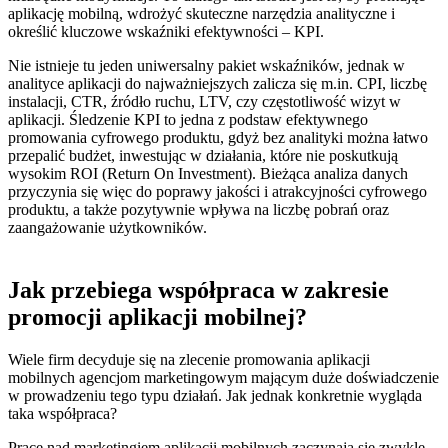
aplikację mobilną, wdrożyć skuteczne narzędzia analityczne i
określić kluczowe wskaźniki efektywności – KPI.
Nie istnieje tu jeden uniwersalny pakiet wskaźników, jednak w
analityce aplikacji do najważniejszych zalicza się m.in.
CPI, liczbę
instalacji, CTR, źródło ruchu, LTV, czy częstotliwość wizyt w
aplikacji.
Śledzenie KPI to jedna z podstaw efektywnego
promowania cyfrowego produktu, gdyż bez analityki można łatwo
przepalić budżet, inwestując w działania, które nie poskutkują
wysokim ROI (Return On Investment).
Bieżąca analiza danych
przyczynia się więc do poprawy jakości i atrakcyjności cyfrowego
produktu, a także pozytywnie wpływa na liczbę pobrań oraz
zaangażowanie użytkowników.
Jak przebiega współpraca w zakresie
promocji aplikacji mobilnej?
Wiele firm decyduje się na zlecenie promowania aplikacji
mobilnych agencjom marketingowym mającym duże doświadczenie
w prowadzeniu tego typu działań. Jak jednak konkretnie wygląda
taka współpraca?
Prace nad marketingiem aplikacji mobilnych zaczynają się zwykle