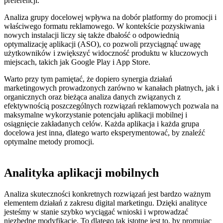
preferencji.
Analiza grupy docelowej wpływa na dobór platformy do promocji i
właściwego formatu reklamowego. W kontekście pozyskiwania
nowych instalacji liczy się także dbałość o odpowiednią
optymalizację aplikacji (ASO), co pozwoli przyciągnąć uwagę
użytkowników i zwiększyć widoczność produktu w kluczowych
miejscach, takich jak Google Play i App Store.
Warto przy tym pamiętać, że dopiero
synergia działań
marketingowych
prowadzonych zarówno w kanałach płatnych, jak i
organicznych oraz bieżąca analiza danych związanych z
efektywnością poszczególnych rozwiązań reklamowych pozwala na
maksymalne wykorzystanie potencjału aplikacji mobilnej i
osiągnięcie zakładanych celów.
Każda aplikacja i każda grupa
docelowa jest inna, dlatego warto eksperymentować, by znaleźć
optymalne metody promocji.
Analityka aplikacji mobilnych
Analiza skuteczności konkretnych rozwiązań jest bardzo ważnym
elementem działań z zakresu digital marketingu. Dzięki analityce
jesteśmy w stanie szybko wyciągać wnioski i wprowadzać
niezbędne modyfikacje.
To dlatego tak istotne jest to, by promując