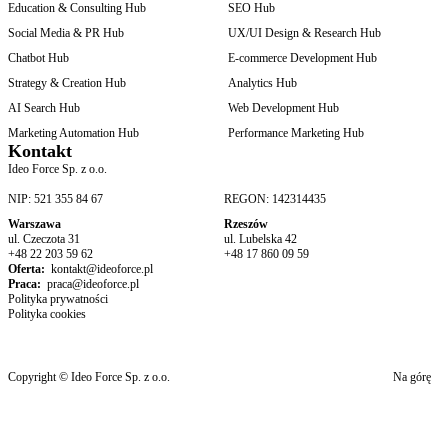
Education & Consulting Hub
SEO Hub
Social Media & PR Hub
UX/UI Design & Research Hub
Chatbot Hub
E-commerce Development Hub
Strategy & Creation Hub
Analytics Hub
AI Search Hub
Web Development Hub
Marketing Automation Hub
Performance Marketing Hub
Kontakt
Ideo Force Sp. z o.o.
NIP: 521 355 84 67
REGON: 142314435
Warszawa
Rzeszów
ul. Czeczota 31
ul. Lubelska 42
+48 22 203 59 62
+48 17 860 09 59
Oferta:
kontakt@ideoforce.pl
Praca:
praca@ideoforce.pl
Polityka prywatności
Polityka cookies
Copyright © Ideo Force Sp. z o.o.
Na górę