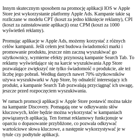
Innym skutecznym sposobem na promocję aplikacji IOS w Apple
Store jest wykorzystanie platformy
Apple Ads.
Kampanie takie są
rozliczane w modelu CPT (koszt za jedno kliknięcie reklamy), CPI
(koszt za zainstalowanie aplikacji) oraz CPM (koszt za 1000
wyświetleń reklamy).
Promując aplikacje w Apple Ads, możemy korzystać z różnych
celów kampanii. Jeśli celem jest budowa świadomości marki i
promowanie produktu, jeszcze nim zaczną wyszukiwać go
użytkownicy, wymierne efekty przynoszą
kampanie Search Tab.
To
reklamy wyświetlające się na karcie wyszukiwania App Store
pozwalające zwiększyć nie tylko świadomość o produkcie, ale też
liczbę jego pobrań.
Według danych nawet 70% użytkowników
używa wyszukiwarki w App Store, by odnaleźć interesujący ich
produkt, a kampanie Search Tab pozwalają przyciągnąć ich uwagę,
jeszcze przed rozpoczęciem wyszukiwania.
W ramach promocji aplikacji w Apple Store postawić można także
na
kampanie Discovery.
Pomagają one w odkrywaniu słów
kluczowych, które będzie można wykorzystać w kampaniach
powiązanych aplikacją. Ten format reklamowy funkcjonuje w
oparciu o dopasowanie przybliżone, co pozwala odkrywać
wartościowe słowa kluczowe, a następnie wykorzystywać je w
tytule czy podtytule aplikacji.