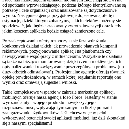
od spotkania wprowadzającego, podczas którego
identyfikowane są
potrzeby i cele organizacji oraz analizowane są dotychczasowe
wyniki.
Następnie agencja przygotowuje dopasowaną ofertę i
estymacje, dzięki którym zobaczymy, jakich efektów możemy się
spodziewać, jaki będzie szacowany zwrot z inwestycji oraz kiedy i
jakim kosztem aplikacja będzie osiągać zamierzone cele.
Po zaakceptowaniu oferty rozpoczyna się
faza wdrażania
konkretnych działań takich jak prowadzenie płatnych kampanii
reklamowych, pozycjonowanie aplikacji na platformach czy
nawiązywanie współpracy z influencerami.
Wszystkie te działania
są także na bieżąco monitorowane, dzięki czemu możliwe jest ich
optymalizowanie i rozwiązywanie poszczególnych problemów (np.
duży odsetek odinstalowań).
Profesjonalne agencje oferują również
opiekę powdrożeniową, w ramach której regularnie raportują one
wyniki oraz omawiają sugestie i wnioski.
Takie kompleksowe wsparcie w zakresie marketingu aplikacji
mobilnych oferuje nasza agencja Ideo Force.
Jesteśmy w stanie
wyróżnić atuty Twojego produktu i zwiększyć jego
rozpoznawalność, wpływając tym samym na liczbę pobrań i
zaangażowanie użytkowników.
Jeśli chcesz więc w pełni
wykorzystać potencjał swojej aplikacji mobilnej, już dziś skontaktuj
się z naszymi specjalistami!