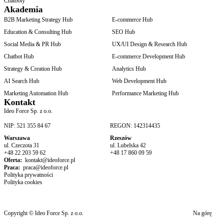
Chatboty
Akademia
B2B Marketing Strategy Hub
E-commerce Hub
Education & Consulting Hub
SEO Hub
Social Media & PR Hub
UX/UI Design & Research Hub
Chatbot Hub
E-commerce Development Hub
Strategy & Creation Hub
Analytics Hub
AI Search Hub
Web Development Hub
Marketing Automation Hub
Performance Marketing Hub
Kontakt
Ideo Force Sp. z o.o.
NIP: 521 355 84 67
REGON: 142314435
Warszawa
Rzeszów
ul. Czeczota 31
ul. Lubelska 42
+48 22 203 59 62
+48 17 860 09 59
Oferta:
kontakt@ideoforce.pl
Praca:
praca@ideoforce.pl
Polityka prywatności
Polityka cookies
Copyright © Ideo Force Sp. z o.o.
Na górę