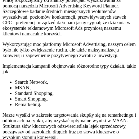
Pracę rozpoczęliśmy od analizy potencjału wyszukiwania za
pomocą narzędzia
Microsoft Advertising Keyword Planner.
Szczegółowe badanie średnich miesięcznych wolumenów
wyszukiwań, poziomów konkurencji, przewidywanych stawek
CPC i preferencji urządzeń dało nam jasny sygnał, że
działania w
ekosystemie reklamowym Microsoft Ads przyniosą naszemu
klientowi namacalne korzyści.
Wykorzystując moc platformy Microsoft Advertising, naszym celem
było nie tylko zwiększenie ruchu, ale także maksymalizacja
konwersji i zapewnienie pozytywnego zwrotu z inwestycji.
Implementacja kampanii obejmowała różnorodne typy działań, takie
jak:
Search Network,
MSAN,
Standard Shopping,
Smart Shopping,
Remarketing.
Nasze wysiłki w zakresie targetowania skupiły się na remarketingu i
odbiorcach na rynku, aby uzyskać optymalne wyniki w MSAN.
Struktura słów kluczowych odzwierciedlała lejek sprzedażowy,
począwszy od szerokich, długich fraz po słowa kluczowe o
wysokim stopniu konwersji.