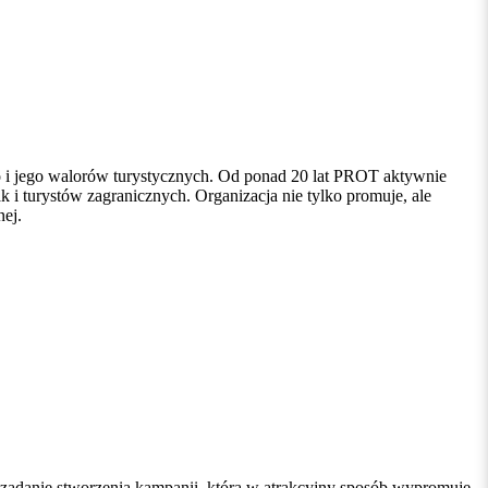
go i jego walorów turystycznych. Od ponad 20 lat PROT aktywnie
 i turystów zagranicznych. Organizacja nie tylko promuje, ale
nej.
 zadanie stworzenia kampanii, która w atrakcyjny sposób wypromuje