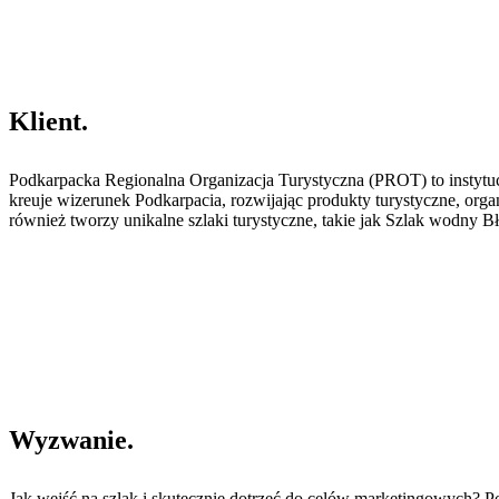
Klient
.
Podkarpacka Regionalna Organizacja Turystyczna (PROT)
to instyt
kreuje wizerunek Podkarpacia, rozwijając produkty turystyczne, orga
również tworzy unikalne szlaki turystyczne, takie jak Szlak wodny 
Wyzwanie
.
Jak wejść na szlak i skutecznie dotrzeć do celów marketingowych? 