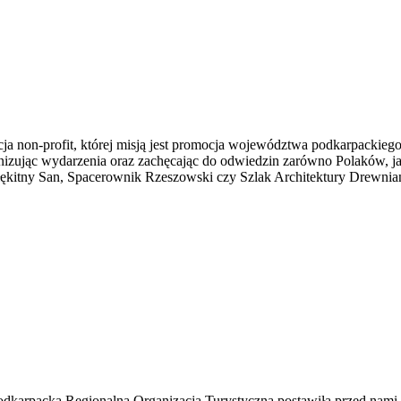
ucja non-profit, której misją jest promocja województwa podkarpackie
nizując wydarzenia oraz zachęcając do odwiedzin zarówno Polaków, jak
Błękitny San, Spacerownik Rzeszowski czy Szlak Architektury Drewnia
Podkarpacka Regionalna Organizacja Turystyczna postawiła przed nami