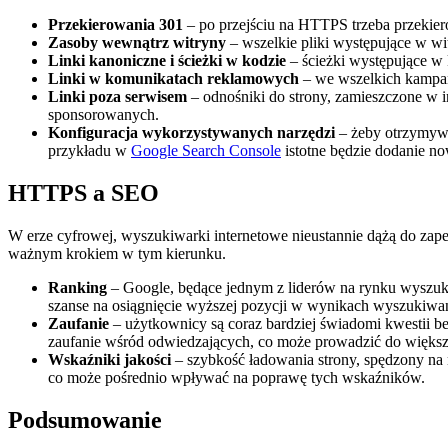
Przekierowania 301
– po przejściu na HTTPS trzeba przekie
Zasoby wewnątrz witryny
– wszelkie pliki występujące w 
Linki kanoniczne i ścieżki w kodzie
– ścieżki występujące w
Linki w komunikatach reklamowych
– we wszelkich kampani
Linki poza serwisem
– odnośniki do strony, zamieszczone w 
sponsorowanych.
Konfiguracja wykorzystywanych narzędzi
– żeby otrzymywa
przykładu w
Google Search Console
istotne będzie dodanie n
HTTPS a SEO
W erze cyfrowej, wyszukiwarki internetowe nieustannie dążą do z
ważnym krokiem w tym kierunku.
Ranking
– Google, będące jednym z liderów na rynku wyszuk
szanse na osiągnięcie wyższej pozycji w wynikach wyszukiwan
Zaufanie
– użytkownicy są coraz bardziej świadomi kwestii b
zaufanie wśród odwiedzających, co może prowadzić do większej
Wskaźniki jakości
– szybkość ładowania strony, spędzony na 
co może pośrednio wpływać na poprawę tych wskaźników.
Podsumowanie