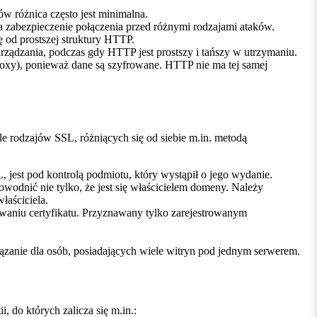
 różnica często jest minimalna.
a zabezpieczenie połączenia przed różnymi rodzajami ataków.
od prostszej struktury HTTP.
ządzania, podczas gdy HTTP jest prostszy i tańszy w utrzymaniu.
oxy), ponieważ dane są szyfrowane. HTTP nie ma tej samej
le rodzajów SSL, różniących się od siebie m.in. metodą
, jest pod kontrolą podmiotu, który wystąpił o jego wydanie.
owodnić nie tylko, że jest się właścicielem domeny. Należy
łaściciela.
awaniu certyfikatu. Przyznawany tylko zarejestrowanym
zanie dla osób, posiadających wiele witryn pod jednym serwerem.
, do których zalicza się m.in.: