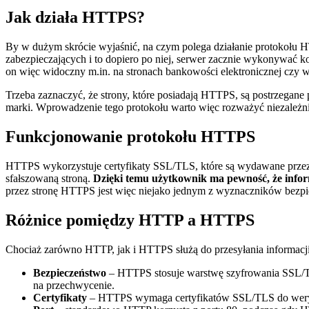
Jak działa HTTPS?
By w dużym skrócie wyjaśnić, na czym polega działanie protokołu 
zabezpieczających i to dopiero po niej, serwer zacznie wykonywać 
on więc widoczny m.in. na stronach bankowości elektronicznej czy w 
Trzeba zaznaczyć, że strony, które posiadają HTTPS, są postrzegane p
marki. Wprowadzenie tego protokołu warto więc rozważyć niezależni
Funkcjonowanie protokołu HTTPS
HTTPS wykorzystuje certyfikaty SSL/TLS, które są wydawane przez ce
sfałszowaną stroną.
Dzięki temu użytkownik ma pewność, że infor
przez stronę HTTPS jest więc niejako jednym z wyznaczników bezpi
Różnice pomiędzy HTTP a HTTPS
Chociaż zarówno HTTP, jak i HTTPS służą do przesyłania informacji 
Bezpieczeństwo
– HTTPS stosuje warstwę szyfrowania SSL/TLS
na przechwycenie.
Certyfikaty
– HTTPS wymaga certyfikatów SSL/TLS do weryfik