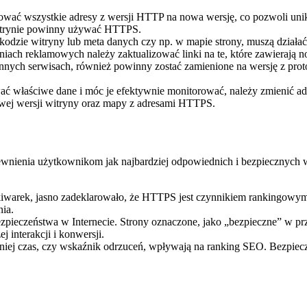
rować wszystkie adresy z wersji HTTP na nowa wersję, co pozwoli un
witrynie powinny używać HTTPS.
 kodzie witryny lub meta danych czy np. w mapie strony, muszą dzia
ach reklamowych należy zaktualizować linki na te, które zawierają 
innych serwisach, również powinny zostać zamienione na wersję z pr
ć właściwe dane i móc je efektywnie monitorować, należy zmienić ad
owej wersji witryny oraz mapy z adresami HTTPS.
apewnienia użytkownikom jak najbardziej odpowiednich i bezpieczny
iwarek, jasno zadeklarowało, że HTTPS jest czynnikiem rankingowym.
ia.
ezpieczeństwa w Internecie. Strony oznaczone, jako „bezpieczne” w p
 interakcji i konwersji.
niej czas, czy wskaźnik odrzuceń, wpływają na ranking SEO. Bezpiec