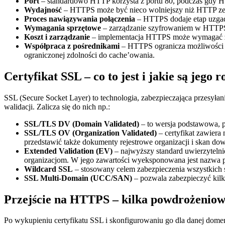
Port
– standardowo HTTP korzysta z portu 80, podczas gdy 
Wydajność
– HTTPS może być nieco wolniejszy niż HTTP ze w
Proces nawiązywania połączenia
– HTTPS dodaje etap uzgadn
Wymagania sprzętowe
– zarządzanie szyfrowaniem w HTTPS m
Koszt i zarządzanie
– implementacja HTTPS może wymagać zaku
Współpraca z pośrednikami
– HTTPS ogranicza możliwości c
ograniczonej zdolności do cache’owania.
Certyfikat SSL – co to jest i jakie są jego 
SSL (Secure Socket Layer) to technologia, zabezpieczająca przesyłan
walidacji. Zalicza się do nich np.:
SSL/TLS DV (Domain Validated)
– to wersja podstawowa, po
SSL/TLS OV (Organization Validated)
– certyfikat zawiera
przedstawić także dokumenty rejestrowe organizacji i skan dowo
Extended Validation (EV)
– najwyższy standard uwierzytelni
organizacjom. W jego zawartości wyeksponowana jest nazwa po
Wildcard SSL
– stosowany celem zabezpieczenia wszystkich
SSL Multi-Domain (UCC/SAN)
– pozwala zabezpieczyć kilk
Przejście na HTTPS – kilka powdrożenio
Po wykupieniu certyfikatu SSL i skonfigurowaniu go dla danej domeny,