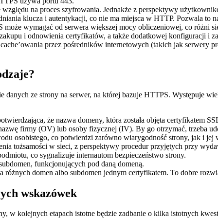
HTTPS używa portu 443.
zględu na proces szyfrowania. Jednakże z perspektywy użytkowników
iania klucza i autentykacji, co nie ma miejsca w HTTP. Pozwala to n
oże wymagać od serwera większej mocy obliczeniowej, co różni się 
pu i odnowienia certyfikatów, a także dodatkowej konfiguracji i zar
ache’owania przez pośredników internetowych (takich jak serwery pr
rodzaje?
ie danych ze strony na serwer, na której bazuje HTTPS. Występuje wie
twierdzająca, że nazwa domeny, która została objęta certyfikatem SSL
 nazwę firmy (OV) lub osoby fizycznej (IV). By go otrzymać, trzeba ud
du osobistego, co potwierdzi zarówno wiarygodność strony, jak i jej w
enia tożsamości w sieci, z perspektywy procedur przyjętych przy wyd
dmiotu, co sygnalizuje internautom bezpieczeństwo strony.
 subdomen, funkcjonujących pod daną domeną.
a różnych domen albo subdomen jednym certyfikatem. To dobre rozwią
wych wskazówek
 w kolejnych etapach istotne będzie zadbanie o kilka istotnych kwestii