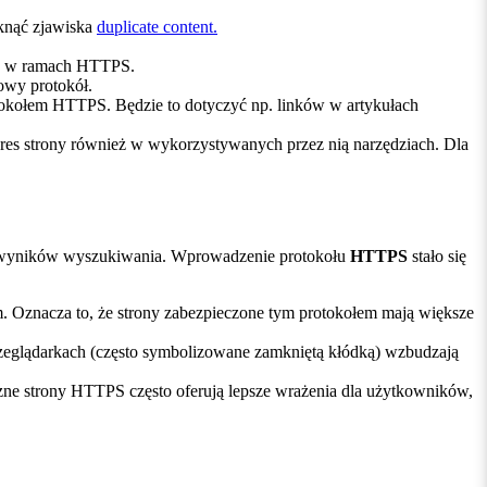
iknąć zjawiska
duplicate content.
łać w ramach HTTPS.
nowy protokół.
otokołem HTTPS. Będzie to dotyczyć np. linków w artykułach
res strony również w wykorzystywanych przez nią narzędziach. Dla
ch wyników wyszukiwania. Wprowadzenie protokołu
HTTPS
stało się
 Oznacza to, że strony zabezpieczone tym protokołem mają większe
rzeglądarkach (często symbolizowane zamkniętą kłódką) wzbudzają
zne strony HTTPS często oferują lepsze wrażenia dla użytkowników,