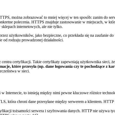
HTTPS, można zobrazować to mniej więcej w ten sposób: zanim do ser
konkretne polecenia. HTTPS znajduje zastosowanie w miejscach, w kt
sklepach internetowych, ale nie tylko.
rzez użytkowników, jako bezpieczne, co przekłada się na zaufanie do w
e od rodzaju prowadzonej działalności.
ntra certyfikacji. Takie certyfikaty zapewniają użytkownika sieci, ż
macje, które przesyła (np. dane logowania czy te pochodzące z k
eczeństwa w sieci.
w Internecie, to istnieją między nimi pewne kluczowe różnice technol
, która chroni dane przesyłane między serwerem a klientem. HTTP pr
acji tożsamości serwera i szyfrowania danych. HTTP nie używa tych