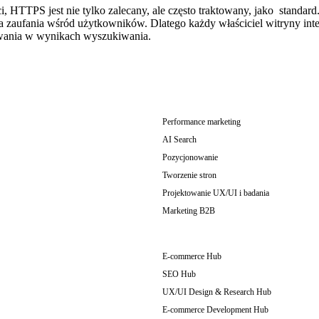
ci, HTTPS jest nie tylko zalecany, ale często traktowany, jako standa
 zaufania wśród użytkowników. Dlatego każdy właściciel witryny inter
nowania w wynikach wyszukiwania.
Performance marketing
AI Search
Pozycjonowanie
Tworzenie stron
Projektowanie UX/UI i badania
Marketing B2B
E-commerce Hub
SEO Hub
UX/UI Design & Research Hub
E-commerce Development Hub