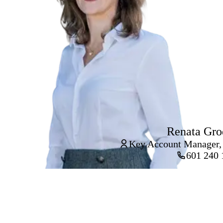
Renata Gro
Key Account Manager,
601 240 