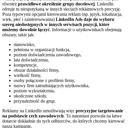
również
prawidłowe określenie grupy docelowej
. LinkedIn
oferuje tu niespotykaną w innych sieciach reklamowych precyzję.
Poza typowymi opcjami kierowania reklam (np. język, lokalizacja,
wiek, płeć i zainteresowania)
LinkedIn Ads daje do wyboru
szereg niedostępnych w innych serwisach pozycji, które
możemy dowolnie łączyć
. Informacje o użytkownikach obejmują
obszary, takie jak:
stanowisko,
pełniona w organizacji funkcja,
poziom doświadczenia zawodowego,
lata doświadczenia,
kompetencje,
obszar działalności firmy,
wielkość firmy,
osoby połączone z profilem firmy,
nazwy firm zatrudniających użytkownika,
poziom wykształcenia,
ukończone szkoły,
przynależność do grup.
Reklamy na LinkedIn umożliwiają więc
precyzyjne targetowanie
na podstawie cech zawodowych
. To natomiast pozwala na łatwe
dotarcie dokładnie do tych odbiorców, do których chcemy kierować
naszą kampanię.