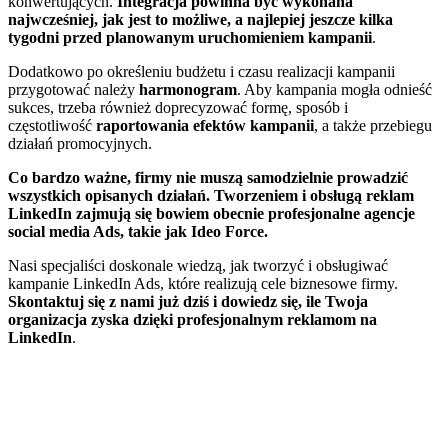
konwertujących.
Integracja powinna być wykonana
najwcześniej, jak jest to możliwe, a najlepiej jeszcze kilka
tygodni przed planowanym uruchomieniem kampanii
.
Dodatkowo po określeniu budżetu i czasu realizacji kampanii
przygotować należy
harmonogram
. Aby kampania mogła odnieść
sukces, trzeba również doprecyzować formę, sposób i
częstotliwość
raportowania efektów kampanii
, a także przebiegu
działań promocyjnych.
Co bardzo ważne, firmy nie muszą samodzielnie prowadzić
wszystkich opisanych działań. Tworzeniem i obsługą reklam
LinkedIn zajmują się bowiem obecnie profesjonalne agencje
social media Ads, takie jak Ideo Force.
Nasi specjaliści doskonale wiedzą, jak tworzyć i obsługiwać
kampanie LinkedIn Ads, które realizują cele biznesowe firmy.
Skontaktuj się z nami już dziś i dowiedz się, ile Twoja
organizacja zyska dzięki profesjonalnym reklamom na
LinkedIn
.