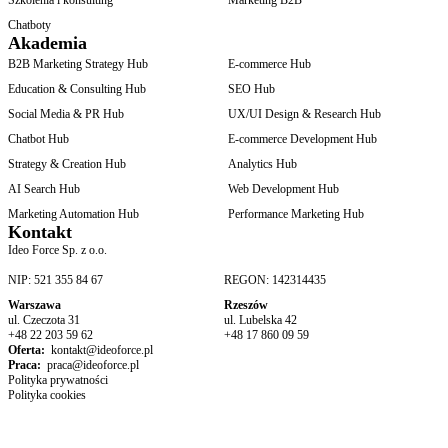
Szkolenia i konsulting
Marketing B2B
Chatboty
Akademia
B2B Marketing Strategy Hub
E-commerce Hub
Education & Consulting Hub
SEO Hub
Social Media & PR Hub
UX/UI Design & Research Hub
Chatbot Hub
E-commerce Development Hub
Strategy & Creation Hub
Analytics Hub
AI Search Hub
Web Development Hub
Marketing Automation Hub
Performance Marketing Hub
Kontakt
Ideo Force Sp. z o.o.
NIP: 521 355 84 67
REGON: 142314435
Warszawa
Rzeszów
ul. Czeczota 31
ul. Lubelska 42
+48 22 203 59 62
+48 17 860 09 59
Oferta:
kontakt@ideoforce.pl
Praca:
praca@ideoforce.pl
Polityka prywatności
Polityka cookies