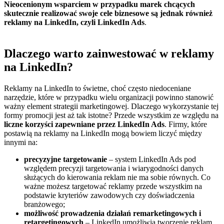
Nieocenionym wsparciem w przypadku marek chcących
skutecznie realizować swoje cele biznesowe są jednak również
reklamy na LinkedIn, czyli LinkedIn Ads
.
Dlaczego warto zainwestować w reklamy
na LinkedIn?
Reklamy na LinkedIn to świetne, choć często niedoceniane
narzędzie, które w przypadku wielu organizacji powinno stanowić
ważny element strategii marketingowej. Dlaczego wykorzystanie tej
formy promocji jest aż tak istotne? Przede wszystkim ze względu na
liczne korzyści zapewniane przez LinkedIn Ads
. Firmy, które
postawią na reklamy na LinkedIn mogą bowiem liczyć między
innymi na:
precyzyjne targetowanie
– system LinkedIn Ads pod
względem precyzji targetowania i wiarygodności danych
służących do kierowania reklam nie ma sobie równych. Co
ważne możesz targetować reklamy przede wszystkim na
podstawie kryteriów zawodowych czy doświadczenia
branżowego;
możliwość prowadzenia działań remarketingowych i
retargetingowych
– LinkedIn umożliwia tworzenie reklam