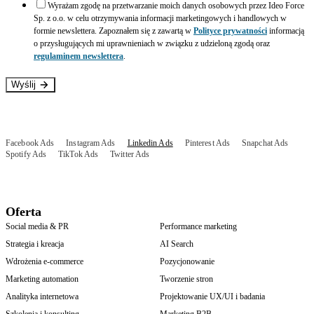
Wyrażam zgodę na przetwarzanie moich danych osobowych przez Ideo Force
Sp. z o.o. w celu otrzymywania informacji marketingowych i handlowych w
formie newslettera. Zapoznałem się z zawartą w
Polityce prywatności
informacją
o przysługujących mi uprawnieniach w związku z udzieloną zgodą oraz
regulaminem newslettera
.
Wyślij
Facebook Ads
Instagram Ads
Linkedin Ads
Pinterest Ads
Snapchat Ads
Spotify Ads
TikTok Ads
Twitter Ads
Oferta
Social media & PR
Performance marketing
Strategia i kreacja
AI Search
Wdrożenia e-commerce
Pozycjonowanie
Marketing automation
Tworzenie stron
Analityka internetowa
Projektowanie UX/UI i badania