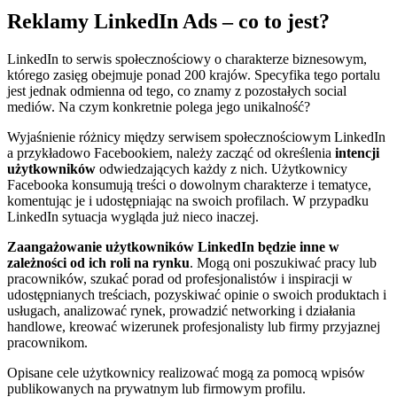
Reklamy LinkedIn Ads – co to jest?
LinkedIn to serwis społecznościowy o charakterze biznesowym,
którego zasięg obejmuje ponad 200 krajów. Specyfika tego portalu
jest jednak odmienna od tego, co znamy z pozostałych social
mediów. Na czym konkretnie polega jego unikalność?
Wyjaśnienie różnicy między serwisem społecznościowym LinkedIn
a przykładowo Facebookiem, należy zacząć od określenia
intencji
użytkowników
odwiedzających każdy z nich. Użytkownicy
Facebooka konsumują treści o dowolnym charakterze i tematyce,
komentując je i udostępniając na swoich profilach. W przypadku
LinkedIn sytuacja wygląda już nieco inaczej.
Zaangażowanie użytkowników LinkedIn będzie inne w
zależności od ich roli na rynku
. Mogą oni poszukiwać pracy lub
pracowników, szukać porad od profesjonalistów i inspiracji w
udostępnianych treściach, pozyskiwać opinie o swoich produktach i
usługach, analizować rynek, prowadzić networking i działania
handlowe, kreować wizerunek profesjonalisty lub firmy przyjaznej
pracownikom.
Opisane cele użytkownicy realizować mogą za pomocą wpisów
publikowanych na prywatnym lub firmowym profilu.