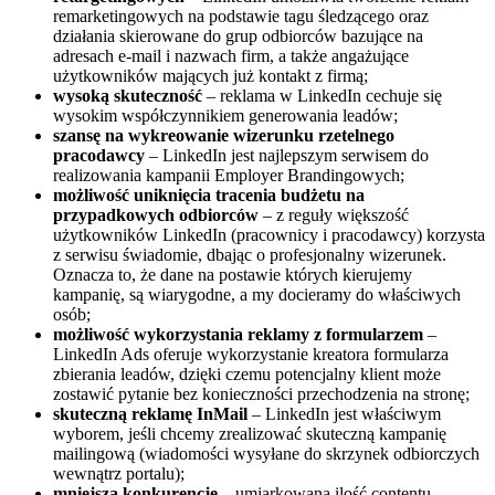
remarketingowych na podstawie tagu śledzącego oraz
działania skierowane do grup odbiorców bazujące na
adresach e-mail i nazwach firm, a także angażujące
użytkowników mających już kontakt z firmą;
wysoką skuteczność
– reklama w LinkedIn cechuje się
wysokim współczynnikiem generowania leadów;
szansę na wykreowanie wizerunku rzetelnego
pracodawcy
– LinkedIn jest najlepszym serwisem do
realizowania kampanii Employer Brandingowych;
możliwość uniknięcia tracenia budżetu na
przypadkowych odbiorców
– z reguły większość
użytkowników LinkedIn (pracownicy i pracodawcy) korzysta
z serwisu świadomie, dbając o profesjonalny wizerunek.
Oznacza to, że dane na postawie których kierujemy
kampanię, są wiarygodne, a my docieramy do właściwych
osób;
możliwość wykorzystania reklamy z formularzem
–
LinkedIn Ads oferuje wykorzystanie kreatora formularza
zbierania leadów, dzięki czemu potencjalny klient może
zostawić pytanie bez konieczności przechodzenia na stronę;
skuteczną reklamę InMail
– LinkedIn jest właściwym
wyborem, jeśli chcemy zrealizować skuteczną kampanię
mailingową (wiadomości wysyłane do skrzynek odbiorczych
wewnątrz portalu);
mniejszą konkurencję
– umiarkowana ilość contentu