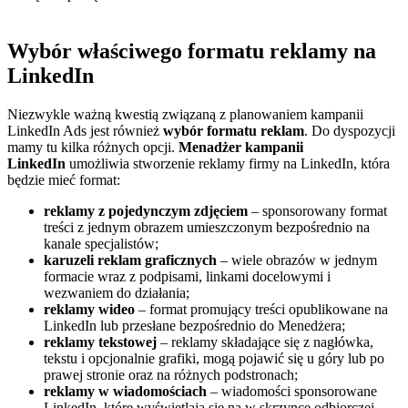
Wybór właściwego formatu reklamy na
LinkedIn
Niezwykle ważną kwestią związaną z planowaniem kampanii
LinkedIn Ads jest również
wybór formatu reklam
. Do dyspozycji
mamy tu kilka różnych opcji.
Menadżer kampanii
LinkedIn
umożliwia stworzenie reklamy firmy na LinkedIn, która
będzie mieć format:
reklamy z pojedynczym zdjęciem
– sponsorowany format
treści z jednym obrazem umieszczonym bezpośrednio na
kanale specjalistów;
karuzeli reklam graficznych
– wiele obrazów w jednym
formacie wraz z podpisami, linkami docelowymi i
wezwaniem do działania;
reklamy wideo
– format promujący treści opublikowane na
LinkedIn lub przesłane bezpośrednio do Menedżera;
reklamy tekstowej
– reklamy składające się z nagłówka,
tekstu i opcjonalnie grafiki, mogą pojawić się u góry lub po
prawej stronie oraz na różnych podstronach;
reklamy w wiadomościach
– wiadomości sponsorowane
LinkedIn, które wyświetlają się na w skrzynce odbiorczej