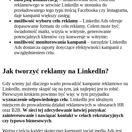
reklamowego w serwisie LinkedIn w stosunku do
przeładowanego tego typu treścią Facebooka czy Instagrama,
daje kampanii większy zasięg;
możliwość wyboru celu reklamy
– Linkedin Ads oferuje
dopasowanie formatu do celu reklamy. Celem może być:
świadomość marki, wizyta w witrynie, generowanie
potencjalnych klientów czy konwersje w witrynie;
możliwość monitorowania kampanii
– narzędzie LinkedIn
Ads dostarcza raporty dotyczące efektywności kampanii z
uwzględnieniem celu.
Jak tworzyć reklamy na LinkedIn?
Gdy wiemy już dlaczego warto prowadzić kampanie reklamowe na
LinkedIn, możemy skupić się na tym, jak najlepiej jest to robić.
Pierwszym krokiem powinno być więc w tym przypadku
wyznaczenie odpowiedniego celu
. LinkedIn jest idealnym
miejscem do prowadzenia działań reklamowych w obszarach HR
oraz B2B.
W sieci tej zdecydowanie łatwiej pozyskać
zainteresowanie i nawiązać kontakt w celach rekrutacyjnych
czy typowo biznesowych
.
Ważną częścią każdej skutecznej kampanii social media Ads jest