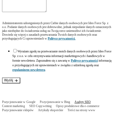
stronę. Duże znaczenie mają także prawidłowe linki w
obrębie naszej strony, które odsyłają użytkownika do innych
podstron;
działania SEO
– optymalizacja witryny pod kątem
Administratorem udostępnionych przez Ciebie danych osobowych jest Ideo Force Sp. z
o.o. Podanie danych osobowych jest dobrowolne, jednak niepodanie danych oznaczonych
wyszukiwarki (najczęściej jest to Google). Strona powinna
jako niezbędne do świadczenia usług na Twoją rzecz uniemożliwi ich świadczenie.
Dowiedz się więcej o zasadach przetwarzania Twoich danych osobowych oraz
zostać dostosowana do robotów Google. Wśród działań
przysługujących Ci uprawnieniach w
Polityce prywatności.
dotyczących SEO możemy wymienić pracę nad kodem
witryny i słowami kluczowymi, które powinny znajdować się
Wyrażam zgodę na przetwarzanie moich danych osobowych przez Ideo Force
nie tylko w treści, ale także w tytule, nagłówkach H1-H6,
Sp. z o.o. w celu otrzymywania informacji marketingowych i handlowych w
opisach meta Description i adresie URL;
formie newslettera. Zapoznałem się z zawartą w
Polityce prywatności
informacją
o przysługujących mi uprawnieniach w związku z udzieloną zgodą oraz
audyt SEO
– jest to szczegółowa analiza strony internetowej
regulaminem newslettera
.
dotycząca obszarów związanych z SEO. Bez
przeprowadzania audytu nie będziemy mieć wiedzy o stronie
Wyślij
(elementy on-site) i czynnikach zewnętrznych, które na nią
oddziałują (elementy off-site);
zgodność z wytycznymi Google
– prace muszą być
Pozycjonowanie w Google
Pozycjonowanie w Bing
Audyty SEO
prowadzone w oparciu o wytyczne i zalecenia Google, a to
Content marketing
SEO Copywriting
Opisy produktowe dla e-commerce
wymaga ciągłego śledzenia zmian w aktualizacji algorytmów;
Pozycjonowanie sklepów
Artykuły eksperckie
Treści na strony www