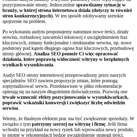
pozycjonowanie strony. Jednocześnie
sprawdzamy sytuację w
branży, w której strona internetowa działa (dotyczy to również
stron konkurencyjnych)
. W ten sposób zdobywamy szerokie
spojrzenie na problem.
Po wykonaniu audytu proponujemy natomiast nowe treści, działy
serwisu, rozbudowę zawartości tekstowej z uwzględnieniem fraz
kluczowych, zmiany funkcjonalne i strukturalne serwisu, np. nowe
podstrony pod kątem długiego ogona fraz kluczowych, przebudowę
strony głównej.
Analiza SEO pomoże Ci więc opracować
działania, które poprawią widoczność witryny w bezpłatnych
wynikach wyszukiwania
.
Audyt SEO strony internetowej przeprowadzony przez naszych
specjalistów SEO zawiera propozycje zmian, które pomogą
zoptymalizować serwis. Przedstawione w pliku rekomendacje
opierają się na naszym długoletnim doświadczeniu. Pozwolą one
trwale wzmocnić efekty pozycjonowania w wyszukiwarkach,
poprawić wskaźniki konwersji i zwiększyć liczbę odwiedzin
serwisu
.
Wiemy, że finalnym efektem prac ma być zwiększenie sprzedaży. W
związku z tym
patrzymy szerzej na witrynę i firmę
. Jeśli firma
wchodzi na przykład na nowy rynek lub wprowadza nowy produkt,
to istotne w rekomendacji będzie uwzględnienie strategii treści.