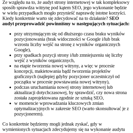
Ze względu na to, że audyt strony internetowej w tak kompleksowy
sposób sprawdza witrynę pod kątem SEO, jego wykonanie będzie
w wielu przypadkach mogło przynieść naprawdę istotne korzyści.
Kiedy konkretnie warto się zdecydować na to działanie?
SEO
audyt przeprowadzić powinniśmy w następujących sytuacjach:
przy utrzymującym się od dłuższego czasu braku wyników
pozycjonowania (brak widoczności w Google i/lub brak
wzrostu liczby wejść na stronę z wyników organicznych
Google),
przy spadkach pozycji strony i/lub zmniejszeniu się liczby
wejść z wyników organicznych,
na etapie tworzenia nowej witryny, a więc w procesie
koncepcji, makietowania bądź tworzenia projektów
graficznych (najlepiej gdyby pozycjoner uczestniczył od
początku w procesie powstawania nowej witryny),
podczas uruchamiania nowej strony internetowej lub
aktualizacji dotychczasowej, by sprawdzić, czy nowa strona
została zaprojektowana zgodnie ze sztuką SEO,
w momencie wprowadzania kluczowych zmian
optymalizacyjnych w zakresie SEO (warto skonsultować je z
pozycjonerem).
Co konkretnie będziemy mogli jednak zyskać, gdy w
wymienionych sytuacjach zdecydujemy się na wykonanie audytu