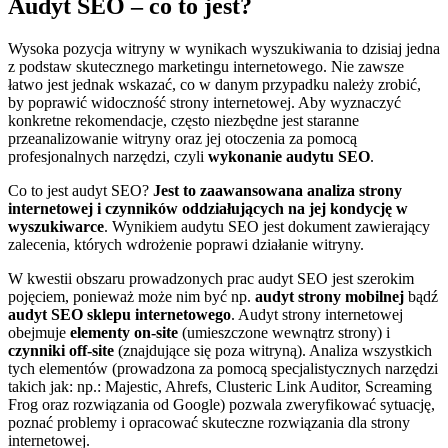
Audyt SEO – co to jest?
Wysoka pozycja witryny w wynikach wyszukiwania to dzisiaj jedna
z podstaw skutecznego marketingu internetowego. Nie zawsze
łatwo jest jednak wskazać, co w danym przypadku należy zrobić,
by poprawić widoczność strony internetowej. Aby wyznaczyć
konkretne rekomendacje, często niezbędne jest staranne
przeanalizowanie witryny oraz jej otoczenia za pomocą
profesjonalnych narzędzi, czyli
wykonanie audytu SEO
.
Co to jest audyt SEO?
Jest to zaawansowana analiza strony
internetowej i czynników oddziałujących na jej kondycję w
wyszukiwarce
. Wynikiem audytu SEO jest dokument zawierający
zalecenia, których wdrożenie poprawi działanie witryny.
W kwestii obszaru prowadzonych prac audyt SEO jest szerokim
pojęciem, ponieważ może nim być np.
audyt strony mobilnej
bądź
audyt SEO sklepu internetowego
. Audyt strony internetowej
obejmuje
elementy on-site
(umieszczone wewnątrz strony) i
czynniki off-site
(znajdujące się poza witryną). Analiza wszystkich
tych elementów (prowadzona za pomocą specjalistycznych narzędzi
takich jak: np.: Majestic, Ahrefs, Clusteric Link Auditor, Screaming
Frog oraz rozwiązania od Google) pozwala zweryfikować sytuację,
poznać problemy i opracować skuteczne rozwiązania dla strony
internetowej.