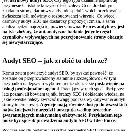
jest
darmowy audyt SEO
. Czy tego typu działanie naprawdę
przyniesie Ci istotne korzyści? Jeśli zależy Ci na dokładnym
zbadaniu strony, darmowy audyt nie spełni Twoich oczekiwań –
zwłaszcza jeśli mówimy o rozbudowanej witrynie. Co więcej,
darmowy audyt SEO nie dostarczy propozycji zmian, a sama
analiza będzie najczęściej powierzchowna.
Proces audytowy jest
na tyle złożony, że automatyczne badanie jedynie części
czynników wpływających na pozycjonowanie strony okazuje
się niewystarczające
.
Audyt SEO – jak zrobić to dobrze?
Komu zatem powierzyć audyt SEO, by zyskać pewność, że
zostanie on przeprowadzony starannie i szczegółowo? W tym
przypadku najlepszym wyborem może okazać się
postawienie na
usługi profesjonalnej agencji
. Pracujący w nich specjaliści przez
lata poznawali bowiem tajniki branży SEO i dokładnie wiedzą, na
jakie kwestie należy zwracać uwagę podczas wykonywania audytu
strony internetowej.
Agencje mają również dostęp do wszystkich
najważniejszych narzędzi i postępują według procedur
gwarantujących maksymalną efektywność. Przykładem tego
może być sposób prowadzenia audytu SEO w Ideo Force
.
Podczas audytu badamy wszystkie parametry SEO wpływające na