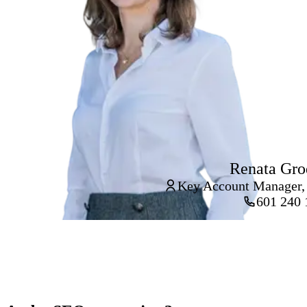
Renata Gro
Key Account Manager,
601 240 