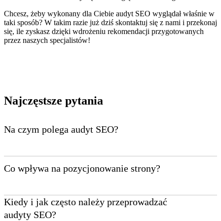
Chcesz, żeby wykonany dla Ciebie audyt SEO wyglądał właśnie w
taki sposób? W takim razie już dziś skontaktuj się z nami i przekonaj
się, ile zyskasz dzięki wdrożeniu rekomendacji przygotowanych
przez naszych specjalistów!
Najczęstsze pytania
Na czym polega audyt SEO?
Audyt SEO to badanie elementów strony pod kątem wyszukiwarki
internetowej. Bez przeprowadzenia
szczegółowej analizy z zakresu
Co wpływa na pozycjonowanie strony?
SEO
nie możemy mówić o przygotowaniu strategii odpowiedniej
dla danej witryny.
Pozycjonowanie strony internetowej to złożony proces, na który
Kiedy i jak często należy przeprowadzać
wpływają elementy bezpośrednio związane z witryną. Jako że jest
Audyt SEO obejmuje elementy wewnątrz witryny, tzw. on-site i
audyty SEO?
ich całkiem sporo, skupmy się na tych najistotniejszych, a