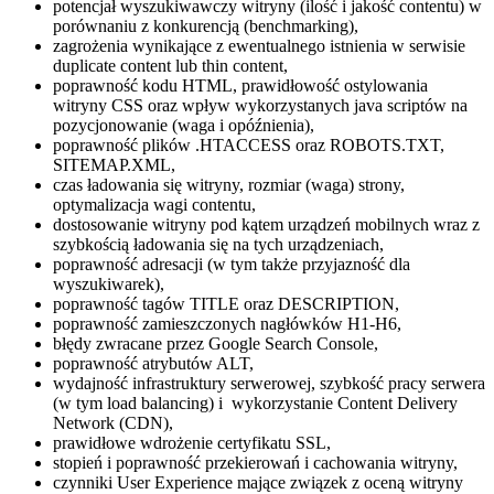
p
otencjał wyszukiwawczy witryny (ilość i jakość contentu) w
porównaniu z konkurencją (benchmarking),
zagrożenia wynikające z ewentualnego istnienia w serwisie
duplicate content lub thin content,
poprawność kodu HTML, prawidłowość ostylowania
witryny CSS oraz wpływ wykorzystanych java scriptów na
pozycjonowanie (waga i opóźnienia),
poprawność plików .HTACCESS oraz ROBOTS.TXT,
SITEMAP.XML,
czas ładowania się witryny, rozmiar (waga) strony,
optymalizacja wagi contentu,
dostosowanie witryny pod kątem urządzeń mobilnych wraz z
szybkością ładowania się na tych urządzeniach,
poprawność adresacji (w tym także przyjazność dla
wyszukiwarek),
poprawność tagów TITLE oraz DESCRIPTION,
poprawność zamieszczonych nagłówków H1-H6,
błędy zwracane przez Google Search Console,
poprawność atrybutów ALT,
wydajność infrastruktury serwerowej, szybkość pracy serwera
(w tym load balancing) i
wykorzystanie Content Delivery
Network (CDN),
prawidłowe wdrożenie certyfikatu SSL,
stopień i poprawność przekierowań i cachowania witryny,
czynniki User Experience mające związek z oceną witryny