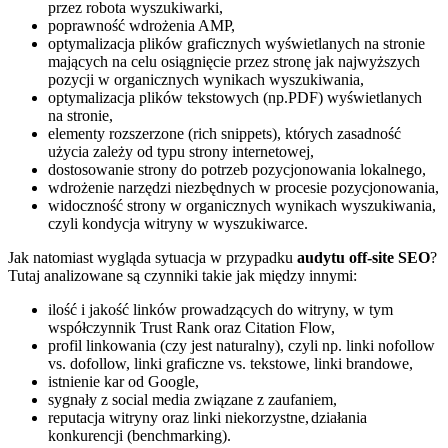
przez robota wyszukiwarki,
poprawność wdrożenia AMP,
optymalizacja plików graficznych wyświetlanych na stronie
mających na celu osiągnięcie przez stronę jak najwyższych
pozycji w organicznych wynikach wyszukiwania,
optymalizacja plików tekstowych (np.PDF) wyświetlanych
na stronie,
elementy rozszerzone (rich snippets), których zasadność
użycia zależy od typu strony internetowej,
dostosowanie strony do potrzeb pozycjonowania lokalnego,
wdrożenie narzędzi niezbędnych w procesie pozycjonowania,
widoczność strony w organicznych wynikach wyszukiwania,
czyli kondycja witryny w wyszukiwarce.
Jak natomiast wygląda sytuacja w przypadku
audytu off-site SEO
?
Tutaj analizowane są czynniki takie jak między innymi:
ilość i jakość linków prowadzących do witryny, w tym
współczynnik Trust Rank oraz Citation Flow,
profil linkowania (czy jest naturalny), czyli np. linki nofollow
vs. dofollow, linki graficzne vs. tekstowe, linki brandowe,
istnienie kar od Google,
sygnały z social media związane z zaufaniem,
reputacja witryny oraz linki niekorzystne,
działania
konkurencji (benchmarking).