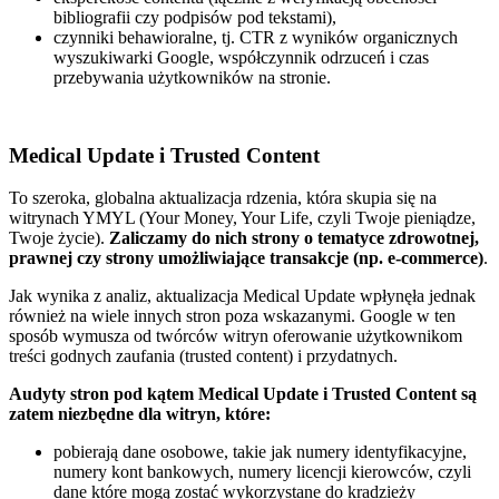
bibliografii czy podpisów pod tekstami),
czynniki behawioralne, tj. CTR z wyników organicznych
wyszukiwarki Google, współczynnik odrzuceń i czas
przebywania użytkowników na stronie.
Medical Update i Trusted Content
To szeroka, globalna aktualizacja rdzenia, która skupia się na
witrynach YMYL (Your Money, Your Life, czyli Twoje pieniądze,
Twoje życie).
Zaliczamy do nich strony o tematyce zdrowotnej,
prawnej czy strony umożliwiające transakcje (np. e-commerce)
.
Jak wynika z analiz, aktualizacja Medical Update wpłynęła jednak
również na wiele innych stron poza wskazanymi. Google w ten
sposób wymusza od twórców witryn oferowanie użytkownikom
treści godnych zaufania (trusted content) i przydatnych.
Audyty stron pod kątem Medical Update i Trusted Content są
zatem niezbędne dla witryn, które:
pobierają dane osobowe, takie jak numery identyfikacyjne,
numery kont bankowych, numery licencji kierowców, czyli
dane które mogą zostać wykorzystane do kradzieży