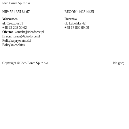
Ideo Force Sp. z o.o.
NIP: 521 355 84 67
REGON: 142314435
Warszawa
Rzeszów
ul. Czeczota 31
ul. Lubelska 42
+48 22 203 59 62
+48 17 860 09 59
Oferta:
kontakt@ideoforce.pl
Praca:
praca@ideoforce.pl
Polityka prywatności
Polityka cookies
Copyright © Ideo Force Sp. z o.o.
Na górę