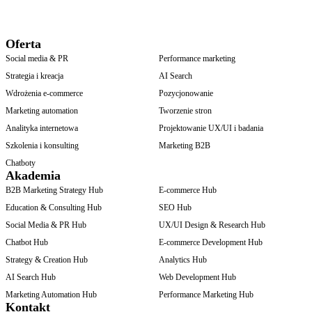
dostosowanie do mobile oraz szybkość ładowania
– strona
powinna być dostosowana do wyświetlania się na
urządzeniach mobilnych oraz szybko się ładować.
Oferta
Social media & PR
Performance marketing
Strategia i kreacja
AI Search
Wdrożenia e-commerce
Pozycjonowanie
Marketing automation
Tworzenie stron
Analityka internetowa
Projektowanie UX/UI i badania
Szkolenia i konsulting
Marketing B2B
Chatboty
Akademia
B2B Marketing Strategy Hub
E-commerce Hub
Education & Consulting Hub
SEO Hub
Social Media & PR Hub
UX/UI Design & Research Hub
Chatbot Hub
E-commerce Development Hub
Strategy & Creation Hub
Analytics Hub
AI Search Hub
Web Development Hub
Marketing Automation Hub
Performance Marketing Hub
Kontakt