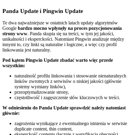
Panda Update i Pingwin Update
Te dwa najważniejsze w ostatnich latach updaty algorytmów
Google
bardzo mocno wpłynęły na proces pozycjonowania
strony www
. Panda skupia się na treści, w tym jej jakości,
unikalności i eksperckości. Natomiast Pingwin analizuje między
innymi to, czy linki są naturalne i logiczne, a więc czy profil
linkowania jest naturalny.
Pod kątem Pingwin Update zbadać warto więc przede
wszystkim:
naturalność profilu linkowania i stosowanie nienaturalnych
linków zwrotnych z serwisów o niskiej jakości (głównie
systemy wymiany linków),
przeoptymalizowanie strony,
częstotliwość i zagęszczenie słów kluczowych w treści.
W odniesieniu do Panda Update sprawdzić należy natomiast
głównie:
zagrożenia wynikające z ewentualnego istnienia w serwisie
duplicate content, thin content,
eksperckość contentu (łącznie z weryfikacją obecności