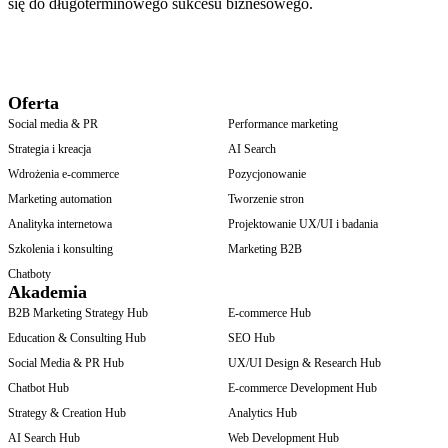
się do długoterminowego sukcesu biznesowego.
Oferta
Social media & PR
Performance marketing
Strategia i kreacja
AI Search
Wdrożenia e-commerce
Pozycjonowanie
Marketing automation
Tworzenie stron
Analityka internetowa
Projektowanie UX/UI i badania
Szkolenia i konsulting
Marketing B2B
Chatboty
Akademia
B2B Marketing Strategy Hub
E-commerce Hub
Education & Consulting Hub
SEO Hub
Social Media & PR Hub
UX/UI Design & Research Hub
Chatbot Hub
E-commerce Development Hub
Strategy & Creation Hub
Analytics Hub
AI Search Hub
Web Development Hub