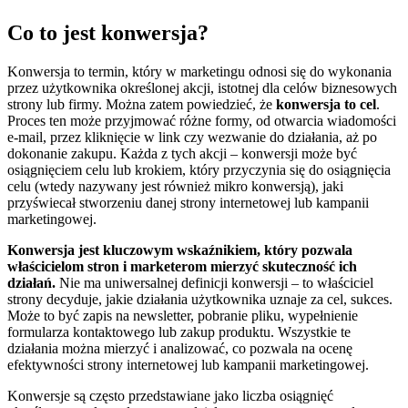
Co to jest konwersja?
Konwersja to termin, który w marketingu odnosi się do wykonania
przez użytkownika określonej akcji, istotnej dla celów biznesowych
strony lub firmy. Można zatem powiedzieć, że
konwersja to cel
.
Proces ten może przyjmować różne formy, od otwarcia wiadomości
e-mail, przez kliknięcie w link czy wezwanie do działania, aż po
dokonanie zakupu. Każda z tych akcji – konwersji może być
osiągnięciem celu lub krokiem, który przyczynia się do osiągnięcia
celu (wtedy nazywany jest również mikro konwersją), jaki
przyświecał stworzeniu danej strony internetowej lub kampanii
marketingowej.
Konwersja jest kluczowym wskaźnikiem, który pozwala
właścicielom stron i marketerom mierzyć skuteczność ich
działań.
Nie ma uniwersalnej definicji konwersji – to właściciel
strony decyduje, jakie działania użytkownika uznaje za cel, sukces.
Może to być zapis na newsletter, pobranie pliku, wypełnienie
formularza kontaktowego lub zakup produktu. Wszystkie te
działania można mierzyć i analizować, co pozwala na ocenę
efektywności strony internetowej lub kampanii marketingowej.
Konwersje są często przedstawiane jako liczba osiągnięć