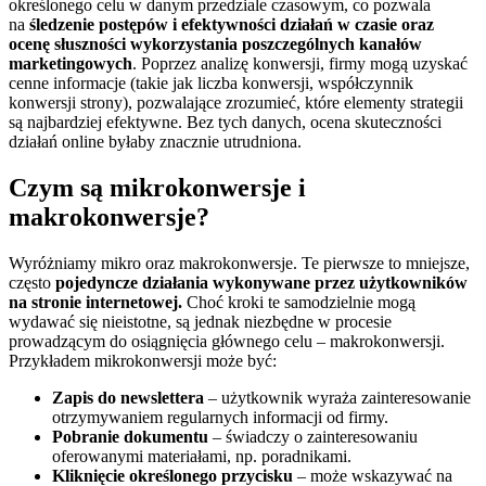
określonego celu w danym przedziale czasowym, co pozwala
na
śledzenie postępów i efektywności działań w czasie oraz
ocenę słuszności wykorzystania poszczególnych kanałów
marketingowych
. Poprzez analizę konwersji, firmy mogą uzyskać
cenne informacje (takie jak liczba konwersji, współczynnik
konwersji strony), pozwalające zrozumieć, które elementy strategii
są najbardziej efektywne. Bez tych danych, ocena skuteczności
działań online byłaby znacznie utrudniona.
Czym są mikrokonwersje i
makrokonwersje?
Wyróżniamy mikro oraz makrokonwersje. Te pierwsze to mniejsze,
często
pojedyncze działania wykonywane przez użytkowników
na stronie internetowej.
Choć kroki te samodzielnie mogą
wydawać się nieistotne, są jednak niezbędne w procesie
prowadzącym do osiągnięcia głównego celu – makrokonwersji.
Przykładem mikrokonwersji może być:
Zapis do newslettera
– użytkownik wyraża zainteresowanie
otrzymywaniem regularnych informacji od firmy.
Pobranie dokumentu
– świadczy o zainteresowaniu
oferowanymi materiałami, np. poradnikami.
Kliknięcie określonego przycisku
– może wskazywać na