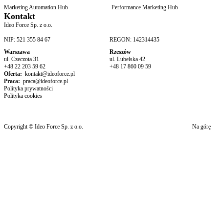
Marketing Automation Hub
Performance Marketing Hub
Kontakt
Ideo Force Sp. z o.o.
NIP: 521 355 84 67
REGON: 142314435
Warszawa
Rzeszów
ul. Czeczota 31
ul. Lubelska 42
+48 22 203 59 62
+48 17 860 09 59
Oferta:
kontakt@ideoforce.pl
Praca:
praca@ideoforce.pl
Polityka prywatności
Polityka cookies
Copyright © Ideo Force Sp. z o.o.
Na górę