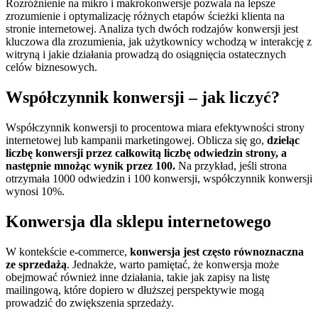
Rozróżnienie na mikro i makrokonwersje pozwala na lepsze
zrozumienie i optymalizację różnych etapów ścieżki klienta na
stronie internetowej. Analiza tych dwóch rodzajów konwersji jest
kluczowa dla zrozumienia, jak użytkownicy wchodzą w interakcję z
witryną i jakie działania prowadzą do osiągnięcia ostatecznych
celów biznesowych.
Współczynnik konwersji – jak liczyć?
Współczynnik konwersji to procentowa miara efektywności strony
internetowej lub kampanii marketingowej. Oblicza się go,
dzieląc
liczbę konwersji przez całkowitą liczbę odwiedzin strony, a
następnie mnożąc wynik przez 100.
Na przykład, jeśli strona
otrzymała 1000 odwiedzin i 100 konwersji, współczynnik konwersji
wynosi 10%.
Konwersja dla sklepu internetowego
W kontekście e-commerce,
konwersja jest często równoznaczna
ze sprzedażą
. Jednakże, warto pamiętać, że konwersja może
obejmować również inne działania, takie jak zapisy na listę
mailingową, które dopiero w dłuższej perspektywie mogą
prowadzić do zwiększenia sprzedaży.