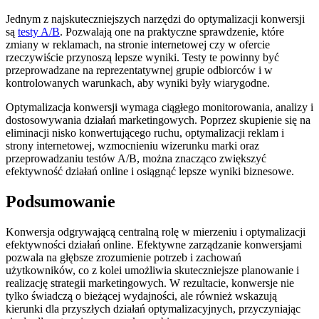
Jednym z najskuteczniejszych narzędzi do optymalizacji konwersji
są
testy A/B
. Pozwalają one na praktyczne sprawdzenie, które
zmiany w reklamach, na stronie internetowej czy w ofercie
rzeczywiście przynoszą lepsze wyniki. Testy te powinny być
przeprowadzane na reprezentatywnej grupie odbiorców i w
kontrolowanych warunkach, aby wyniki były wiarygodne.
Optymalizacja konwersji wymaga ciągłego monitorowania, analizy i
dostosowywania działań marketingowych. Poprzez skupienie się na
eliminacji nisko konwertującego ruchu, optymalizacji reklam i
strony internetowej, wzmocnieniu wizerunku marki oraz
przeprowadzaniu testów A/B, można znacząco zwiększyć
efektywność działań online i osiągnąć lepsze wyniki biznesowe.
Podsumowanie
Konwersja odgrywającą centralną rolę w mierzeniu i optymalizacji
efektywności działań online. Efektywne zarządzanie konwersjami
pozwala na głębsze zrozumienie potrzeb i zachowań
użytkowników, co z kolei umożliwia skuteczniejsze planowanie i
realizację strategii marketingowych. W rezultacie, konwersje nie
tylko świadczą o bieżącej wydajności, ale również wskazują
kierunki dla przyszłych działań optymalizacyjnych, przyczyniając