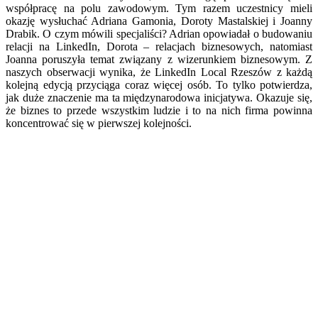
współpracę na polu zawodowym. Tym razem uczestnicy mieli
okazję wysłuchać Adriana Gamonia, Doroty Mastalskiej i Joanny
Drabik. O czym mówili specjaliści? Adrian opowiadał o budowaniu
relacji na LinkedIn, Dorota – relacjach biznesowych, natomiast
Joanna poruszyła temat związany z wizerunkiem biznesowym. Z
naszych obserwacji wynika, że LinkedIn Local Rzeszów z każdą
kolejną edycją przyciąga coraz więcej osób. To tylko potwierdza,
jak duże znaczenie ma ta międzynarodowa inicjatywa. Okazuje się,
że biznes to przede wszystkim ludzie i to na nich firma powinna
koncentrować się w pierwszej kolejności.