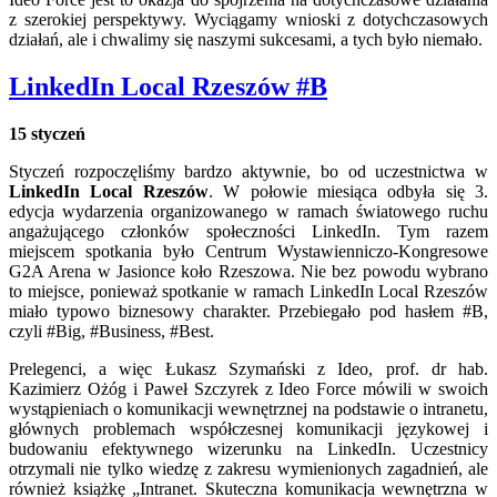
z szerokiej perspektywy. Wyciągamy wnioski z dotychczasowych
działań, ale i chwalimy się naszymi sukcesami, a tych było niemało.
LinkedIn Local Rzeszów #B
15 styczeń
Styczeń rozpoczęliśmy bardzo aktywnie, bo od uczestnictwa w
LinkedIn Local Rzeszów
. W połowie miesiąca odbyła się 3.
edycja wydarzenia organizowanego w ramach światowego ruchu
angażującego członków społeczności LinkedIn. Tym razem
miejscem spotkania było Centrum Wystawienniczo-Kongresowe
G2A Arena w Jasionce koło Rzeszowa. Nie bez powodu wybrano
to miejsce, ponieważ spotkanie w ramach LinkedIn Local Rzeszów
miało typowo biznesowy charakter. Przebiegało pod hasłem #B,
czyli #Big, #Business, #Best.
Prelegenci, a więc Łukasz Szymański z Ideo, prof. dr hab.
Kazimierz Ożóg i Paweł Szczyrek z Ideo Force mówili w swoich
wystąpieniach o komunikacji wewnętrznej na podstawie o intranetu,
głównych problemach współczesnej komunikacji językowej i
budowaniu efektywnego wizerunku na LinkedIn. Uczestnicy
otrzymali nie tylko wiedzę z zakresu wymienionych zagadnień, ale
również książkę „Intranet. Skuteczna komunikacja wewnętrzna w