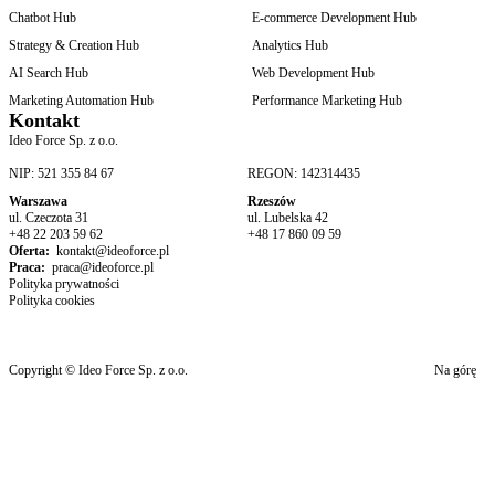
Chatbot Hub
E-commerce Development Hub
Strategy & Creation Hub
Analytics Hub
AI Search Hub
Web Development Hub
Marketing Automation Hub
Performance Marketing Hub
Kontakt
Ideo Force Sp. z o.o.
NIP: 521 355 84 67
REGON: 142314435
Warszawa
Rzeszów
ul. Czeczota 31
ul. Lubelska 42
+48 22 203 59 62
+48 17 860 09 59
Oferta:
kontakt@ideoforce.pl
Praca:
praca@ideoforce.pl
Polityka prywatności
Polityka cookies
Copyright © Ideo Force Sp. z o.o.
Na górę