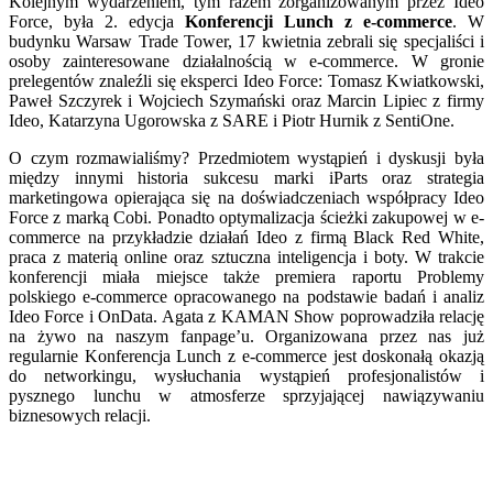
Kolejnym wydarzeniem, tym razem zorganizowanym przez Ideo
Force, była 2. edycja
Konferencji Lunch z e-commerce
. W
budynku Warsaw Trade Tower, 17 kwietnia zebrali się specjaliści i
osoby zainteresowane działalnością w e-commerce. W gronie
prelegentów znaleźli się eksperci Ideo Force: Tomasz Kwiatkowski,
Paweł Szczyrek i Wojciech Szymański oraz Marcin Lipiec z firmy
Ideo, Katarzyna Ugorowska z SARE i Piotr Hurnik z SentiOne.
O czym rozmawialiśmy? Przedmiotem wystąpień i dyskusji była
między innymi historia sukcesu marki iParts oraz strategia
marketingowa opierająca się na doświadczeniach współpracy Ideo
Force z marką Cobi. Ponadto optymalizacja ścieżki zakupowej w e-
commerce na przykładzie działań Ideo z firmą Black Red White,
praca z materią online oraz sztuczna inteligencja i boty. W trakcie
konferencji miała miejsce także premiera raportu Problemy
polskiego e-commerce opracowanego na podstawie badań i analiz
Ideo Force i OnData. Agata z KAMAN Show poprowadziła relację
na żywo na naszym fanpage’u. Organizowana przez nas już
regularnie Konferencja Lunch z e-commerce jest doskonałą okazją
do networkingu, wysłuchania wystąpień profesjonalistów i
pysznego lunchu w atmosferze sprzyjającej nawiązywaniu
biznesowych relacji.