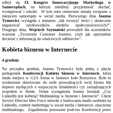
odbył się
IX Kongres Innowacyjnego Marketingu w
Samorządach
, na którym mieliśmy przyjemność słuchać,
występować i szkolić. W tym roku omawiano tematy związane z
miejscem samorządu w social media. Pierwszego dnia
Joanna
Tymowicz
wystąpiła z tematem „Jak tworzyć treści i skutecznie
angażować użytkowników mediów społecznościowych?”.
Drugiego dnia,
Wojciech Szymański
prowadził dla uczestników
warsztat „Tworzenie Customer Journey, czyli jak optymalnie
docierać z informacją do właściwych odbiorców”.
Kobieta biznesu w Internecie
4 grudnia
Na początku grudnia, Joanna Tymowicz była jedną z pięciu
prelegentek
Konferencji Kobieta biznesu w Internecie
, która
miała miejsce w G2A Arena w Jasionce koło Rzeszowa. Było to
wydarzenie skierowane do osób prowadzących swój biznes lub
dopiero myślących o rozpoczęciu działalności czy zarządzających
zespołem w firmie. Temat wystąpienia Joanny brzmiał: „Czy
LinkedIn jest kobietą? Multitasking w biznesie i Internecie”. Client
Service Director Ideo Force mówiła o budowaniu marki osobistej na
LinkedIn, content marketingu w social media i Internecie, znaczeniu
multitaskingu. Zagadnienia poruszane podczas Konferencji przez