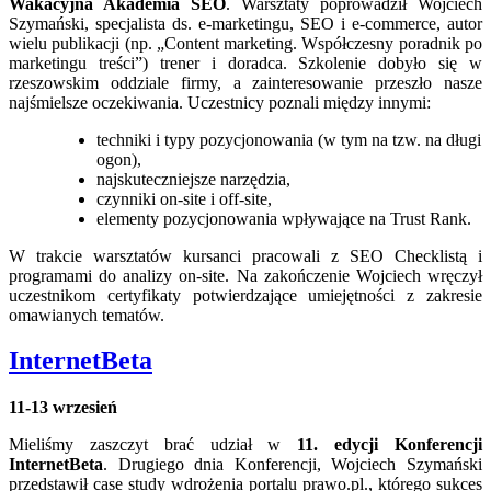
Wakacyjna Akademia SEO
. Warsztaty poprowadził Wojciech
Szymański, specjalista ds. e-marketingu, SEO i e-commerce, autor
wielu publikacji (np. „Content marketing. Współczesny poradnik po
marketingu treści”) trener i doradca. Szkolenie dobyło się w
rzeszowskim oddziale firmy, a zainteresowanie przeszło nasze
najśmielsze oczekiwania. Uczestnicy poznali między innymi:
techniki i typy pozycjonowania (w tym na tzw. na długi
ogon),
najskuteczniejsze narzędzia,
czynniki on-site i off-site,
elementy pozycjonowania wpływające na Trust Rank.
W trakcie warsztatów kursanci pracowali z SEO Checklistą i
programami do analizy on-site. Na zakończenie Wojciech wręczył
uczestnikom certyfikaty potwierdzające umiejętności z zakresie
omawianych tematów.
InternetBeta
11-13 wrzesień
Mieliśmy zaszczyt brać udział w
11. edycji Konferencji
InternetBeta
. Drugiego dnia Konferencji, Wojciech Szymański
przedstawił case study wdrożenia portalu prawo.pl., którego sukces