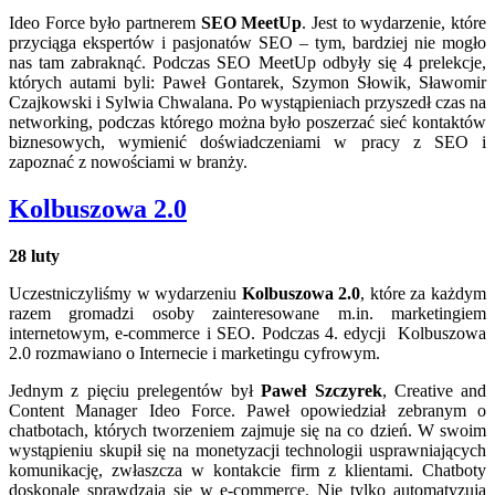
Ideo Force było partnerem
SEO MeetUp
. Jest to wydarzenie, które
przyciąga ekspertów i pasjonatów SEO – tym, bardziej nie mogło
nas tam zabraknąć. Podczas SEO MeetUp odbyły się 4 prelekcje,
których autami byli: Paweł Gontarek, Szymon Słowik, Sławomir
Czajkowski i Sylwia Chwalana. Po wystąpieniach przyszedł czas na
networking, podczas którego można było poszerzać sieć kontaktów
biznesowych, wymienić doświadczeniami w pracy z SEO i
zapoznać z nowościami w branży.
Kolbuszowa 2.0
28 luty
Uczestniczyliśmy w wydarzeniu
Kolbuszowa 2.0
, które za każdym
razem gromadzi osoby zainteresowane m.in. marketingiem
internetowym, e-commerce i SEO. Podczas 4. edycji Kolbuszowa
2.0 rozmawiano o Internecie i marketingu cyfrowym.
Jednym z pięciu prelegentów był
Paweł Szczyrek
, Creative and
Content Manager Ideo Force. Paweł opowiedział zebranym o
chatbotach, których tworzeniem zajmuje się na co dzień. W swoim
wystąpieniu skupił się na monetyzacji technologii usprawniających
komunikację, zwłaszcza w kontakcie firm z klientami. Chatboty
doskonale sprawdzają się w e-commerce. Nie tylko automatyzują