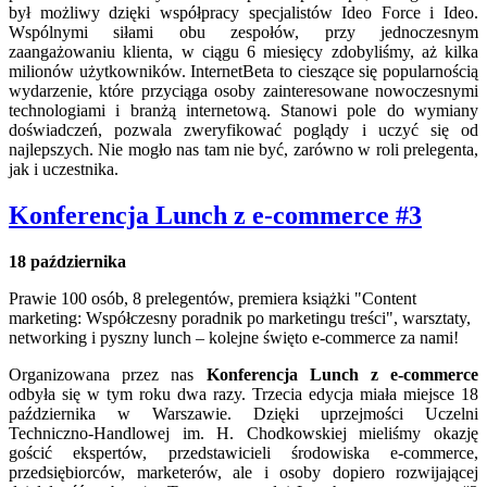
był możliwy dzięki współpracy specjalistów Ideo Force i Ideo.
Wspólnymi siłami obu zespołów, przy jednoczesnym
zaangażowaniu klienta, w ciągu 6 miesięcy zdobyliśmy, aż kilka
milionów użytkowników. InternetBeta to cieszące się popularnością
wydarzenie, które przyciąga osoby zainteresowane nowoczesnymi
technologiami i branżą internetową. Stanowi pole do wymiany
doświadczeń, pozwala zweryfikować poglądy i uczyć się od
najlepszych. Nie mogło nas tam nie być, zarówno w roli prelegenta,
jak i uczestnika.
Konferencja Lunch z e-commerce #3
18 października
Prawie 100 osób, 8 prelegentów, premiera książki "Content
marketing: Współczesny poradnik po marketingu treści", warsztaty,
networking i pyszny lunch – kolejne święto e-commerce za nami!
Organizowana przez nas
Konferencja Lunch z e-commerce
odbyła się w tym roku dwa razy. Trzecia edycja miała miejsce 18
października w Warszawie. Dzięki uprzejmości Uczelni
Techniczno-Handlowej im. H. Chodkowskiej mieliśmy okazję
gościć ekspertów, przedstawicieli środowiska e-commerce,
przedsiębiorców, marketerów, ale i osoby dopiero rozwijającej