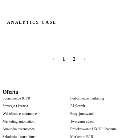
ANALYTICS CASE
1
2
Oferta
Social media & PR
Performance marketing
Strategia i kreacja
AI Search
Wdrożenia e-commerce
Pozycjonowanie
Marketing automation
Tworzenie stron
Analityka internetowa
Projektowanie UX/UI i badania
Szkolenia i konsulting
Marketing B2B