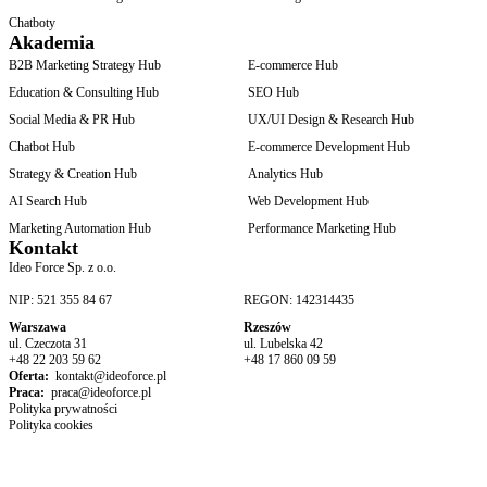
Chatboty
Akademia
B2B Marketing Strategy Hub
E-commerce Hub
Education & Consulting Hub
SEO Hub
Social Media & PR Hub
UX/UI Design & Research Hub
Chatbot Hub
E-commerce Development Hub
Strategy & Creation Hub
Analytics Hub
AI Search Hub
Web Development Hub
Marketing Automation Hub
Performance Marketing Hub
Kontakt
Ideo Force Sp. z o.o.
NIP: 521 355 84 67
REGON: 142314435
Warszawa
Rzeszów
ul. Czeczota 31
ul. Lubelska 42
+48 22 203 59 62
+48 17 860 09 59
Oferta:
kontakt@ideoforce.pl
Praca:
praca@ideoforce.pl
Polityka prywatności
Polityka cookies