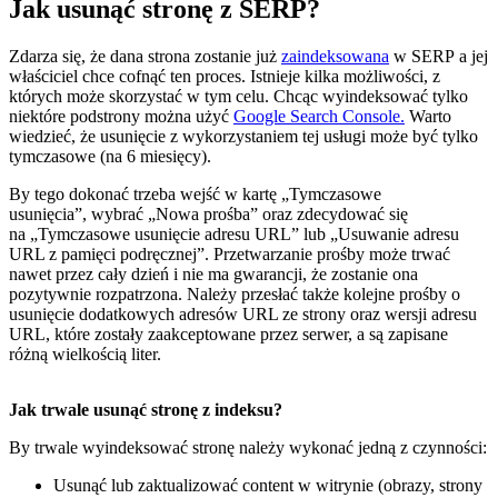
Jak usunąć stronę z SERP?
Zdarza się, że dana strona zostanie już
zaindeksowana
w SERP a jej
właściciel chce cofnąć ten proces. Istnieje kilka możliwości, z
których może skorzystać w tym celu. Chcąc wyindeksować tylko
niektóre podstrony można użyć
Google Search Console.
Warto
wiedzieć, że usunięcie z wykorzystaniem tej usługi może być tylko
tymczasowe (na 6 miesięcy).
By tego dokonać trzeba wejść w kartę „Tymczasowe
usunięcia”, wybrać „Nowa prośba” oraz zdecydować się
na „Tymczasowe usunięcie adresu URL” lub „Usuwanie adresu
URL z pamięci podręcznej”. Przetwarzanie prośby może trwać
nawet przez cały dzień i nie ma gwarancji, że zostanie ona
pozytywnie rozpatrzona. Należy przesłać także kolejne prośby o
usunięcie dodatkowych adresów URL ze strony oraz wersji adresu
URL, które zostały zaakceptowane przez serwer, a są zapisane
różną wielkością liter.
Jak trwale usunąć stronę z indeksu?
By trwale wyindeksować stronę należy wykonać jedną z czynności:
Usunąć lub zaktualizować content w witrynie (obrazy, strony