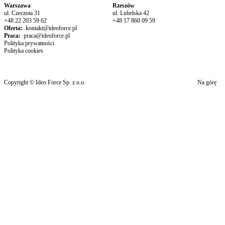
Warszawa
Rzeszów
ul. Czeczota 31
ul. Lubelska 42
+48 22 203 59 62
+48 17 860 09 59
Oferta:
kontakt@ideoforce.pl
Praca:
praca@ideoforce.pl
Polityka prywatności
Polityka cookies
Copyright © Ideo Force Sp. z o.o.
Na górę