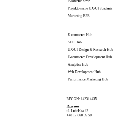
Tworzenie stron
Projektowanie UX/UI i badania
Marketing B2B
E-commerce Hub
SEO Hub
UX/UI Design & Research Hub
E-commerce Development Hub
Analytics Hub
Web Development Hub
Performance Marketing Hub
REGON: 142314435
Rzeszów
ul. Lubelska 42
+48 17 860 09 59