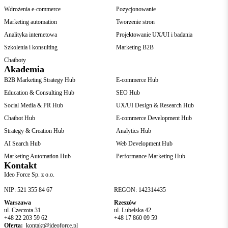
Wdrożenia e-commerce
Pozycjonowanie
Marketing automation
Tworzenie stron
Analityka internetowa
Projektowanie UX/UI i badania
Szkolenia i konsulting
Marketing B2B
Chatboty
Akademia
B2B Marketing Strategy Hub
E-commerce Hub
Education & Consulting Hub
SEO Hub
Social Media & PR Hub
UX/UI Design & Research Hub
Chatbot Hub
E-commerce Development Hub
Strategy & Creation Hub
Analytics Hub
AI Search Hub
Web Development Hub
Marketing Automation Hub
Performance Marketing Hub
Kontakt
Ideo Force Sp. z o.o.
NIP: 521 355 84 67
REGON: 142314435
Warszawa
Rzeszów
ul. Czeczota 31
ul. Lubelska 42
+48 22 203 59 62
+48 17 860 09 59
Oferta:
kontakt@ideoforce.pl