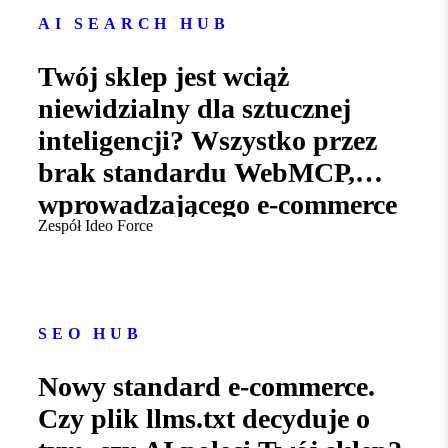
AI SEARCH HUB
Twój sklep jest wciąż
niewidzialny dla sztucznej
inteligencji? Wszystko przez
brak standardu WebMCP,
wprowadzającego e-commerce
Zespół Ideo Force
w erę AI Search
SEO HUB
Nowy standard e-commerce.
Czy plik llms.txt decyduje o