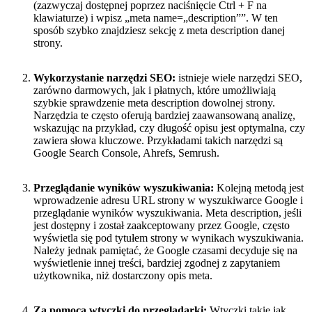
(zazwyczaj dostępnej poprzez naciśnięcie Ctrl + F na
klawiaturze) i wpisz „meta name=„description””. W ten
sposób szybko znajdziesz sekcję z meta description danej
strony.
Wykorzystanie narzędzi SEO:
istnieje wiele narzędzi SEO,
zarówno darmowych, jak i płatnych, które umożliwiają
szybkie sprawdzenie meta description dowolnej strony.
Narzędzia te często oferują bardziej zaawansowaną analizę,
wskazując na przykład, czy długość opisu jest optymalna, czy
zawiera słowa kluczowe. Przykładami takich narzędzi są
Google Search Console, Ahrefs, Semrush.
Przeglądanie wyników wyszukiwania:
Kolejną metodą jest
wprowadzenie adresu URL strony w wyszukiwarce Google i
przeglądanie wyników wyszukiwania. Meta description, jeśli
jest dostępny i został zaakceptowany przez Google, często
wyświetla się pod tytułem strony w wynikach wyszukiwania.
Należy jednak pamiętać, że Google czasami decyduje się na
wyświetlenie innej treści, bardziej zgodnej z zapytaniem
użytkownika, niż dostarczony opis meta.
Za pomocą wtyczki do przeglądarki:
Wtyczki takie jak