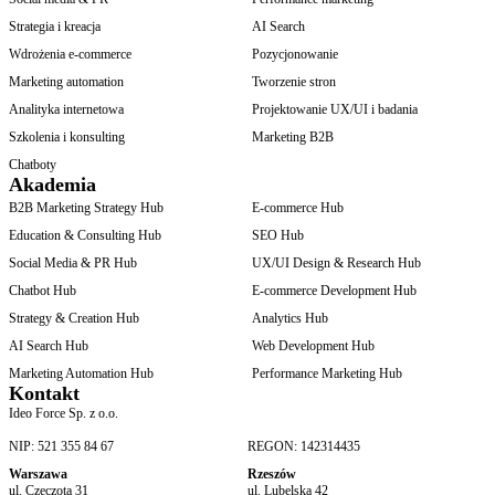
Strategia i kreacja
AI Search
Wdrożenia e-commerce
Pozycjonowanie
Marketing automation
Tworzenie stron
Analityka internetowa
Projektowanie UX/UI i badania
Szkolenia i konsulting
Marketing B2B
Chatboty
Akademia
B2B Marketing Strategy Hub
E-commerce Hub
Education & Consulting Hub
SEO Hub
Social Media & PR Hub
UX/UI Design & Research Hub
Chatbot Hub
E-commerce Development Hub
Strategy & Creation Hub
Analytics Hub
AI Search Hub
Web Development Hub
Marketing Automation Hub
Performance Marketing Hub
Kontakt
Ideo Force Sp. z o.o.
NIP: 521 355 84 67
REGON: 142314435
Warszawa
Rzeszów
ul. Czeczota 31
ul. Lubelska 42