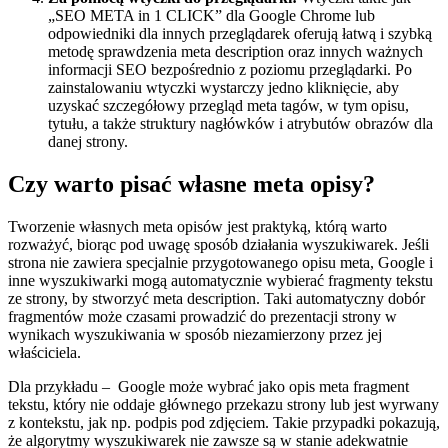
„SEO META in 1 CLICK” dla Google Chrome lub
odpowiedniki dla innych przeglądarek oferują łatwą i szybką
metodę sprawdzenia meta description oraz innych ważnych
informacji SEO bezpośrednio z poziomu przeglądarki. Po
zainstalowaniu wtyczki wystarczy jedno kliknięcie, aby
uzyskać szczegółowy przegląd meta tagów, w tym opisu,
tytułu, a także struktury nagłówków i atrybutów obrazów dla
danej strony.
Czy warto pisać własne meta opisy?
Tworzenie własnych meta opisów jest praktyką, którą warto
rozważyć, biorąc pod uwagę sposób działania wyszukiwarek. Jeśli
strona nie zawiera specjalnie przygotowanego opisu meta, Google i
inne wyszukiwarki mogą automatycznie wybierać fragmenty tekstu
ze strony, by stworzyć meta description. Taki automatyczny dobór
fragmentów może czasami prowadzić do prezentacji strony w
wynikach wyszukiwania w sposób niezamierzony przez jej
właściciela.
Dla przykładu – Google może wybrać jako opis meta fragment
tekstu, który nie oddaje głównego przekazu strony lub jest wyrwany
z kontekstu, jak np. podpis pod zdjęciem. Takie przypadki pokazują,
że algorytmy wyszukiwarek nie zawsze są w stanie adekwatnie