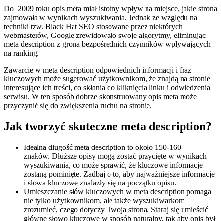
Do 2009 roku opis meta miał istotny wpływ na miejsce, jakie strona
zajmowała w wynikach wyszukiwania. Jednak ze względu na
techniki tzw. Black Hat SEO stosowane przez niektórych
webmasterów, Google zrewidowało swoje algorytmy, eliminując
meta description z grona bezpośrednich czynników wpływających
na ranking.
Zawarcie w meta description odpowiednich informacji i fraz
kluczowych może sugerować użytkownikom, że znajdą na stronie
interesujące ich treści, co skłania do kliknięcia linku i odwiedzenia
serwisu. W ten sposób dobrze skonstruowany opis meta może
przyczynić się do zwiększenia ruchu na stronie.
Jak tworzyć skuteczne meta description?
Idealna długość meta description to około 150-160
znaków. Dłuższe opisy mogą zostać przycięte w wynikach
wyszukiwania, co może sprawić, że kluczowe informacje
zostaną pominięte. Zadbaj o to, aby najważniejsze informacje
i słowa kluczowe znalazły się na początku opisu.
Umieszczanie słów kluczowych w meta description pomaga
nie tylko użytkownikom, ale także wyszukiwarkom
zrozumieć, czego dotyczy Twoja strona. Staraj się umieścić
główne słowo kluczowe w sposób naturalny, tak aby opis był