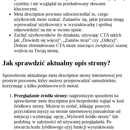
czytelny i nie wyglądał na przeładowany słowami
kluczowymi.
Meta description powinno odzwierciedlać to, czego
użytkownik może szukać. Zastanów się, jakie pytania mogą
wprowadzać użytkownicy w wyszukiwarkę i spróbuj
odpowiedzieć na nie w swoim opisie.
Zachęć użytkowników do działania, używając CTA takich
jak „Dowiedz się więcej”, „Zamów teraz” czy „Odkryj”.
Dobrze sformułowane CTA może znacząco zwiększyć szansę
wejścia na Twoją stronę.
Jak sprawdzić aktualny opis strony?
Sprawdzenie aktualnego meta description strony internetowej jest
prostym procesem, który możesz przeprowadzić samodzielnie,
korzystając z kilku podstawowych metod.
Przeglądanie źródła strony:
najprostszym sposobem na
sprawdzenie meta description jest bezpośredni wgląd w kod
źródłowy strony. Możesz to zrobić, klikając prawym
przyciskiem myszy na stronie internetowej (niezależnie od
miejsca) i wybierając opcję „Wyświetl źródło strony” lub
podobną, w zależności od używanej przeglądarki. Po
otwarciu kodu źródłowego użyj funkcji wyszukiwania