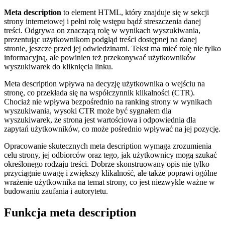
Meta description
to element HTML, który znajduje się w sekcji
strony internetowej i pełni rolę wstępu bądź streszczenia danej
treści. Odgrywa on znaczącą rolę w wynikach wyszukiwania,
prezentując użytkownikom podgląd treści dostępnej na danej
stronie, jeszcze przed jej odwiedzinami. Tekst ma mieć rolę nie tylko
informacyjną, ale powinien też przekonywać użytkowników
wyszukiwarek do kliknięcia linku.
Meta description wpływa na decyzję użytkownika o wejściu na
stronę, co przekłada się na współczynnik klikalności (CTR).
Chociaż nie wpływa bezpośrednio na ranking strony w wynikach
wyszukiwania, wysoki CTR może być sygnałem dla
wyszukiwarek, że strona jest wartościowa i odpowiednia dla
zapytań użytkowników, co może pośrednio wpływać na jej pozycję.
Opracowanie skutecznych meta description wymaga zrozumienia
celu strony, jej odbiorców oraz tego, jak użytkownicy mogą szukać
określonego rodzaju treści. Dobrze skonstruowany opis nie tylko
przyciągnie uwagę i zwiększy klikalność, ale także poprawi ogólne
wrażenie użytkownika na temat strony, co jest niezwykle ważne w
budowaniu zaufania i autorytetu.
Funkcja meta description