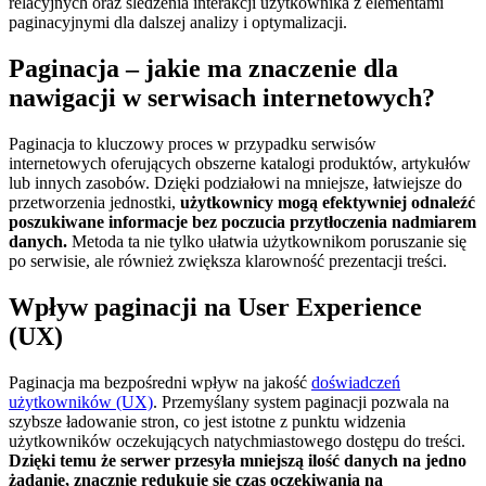
relacyjnych oraz śledzenia interakcji użytkownika z elementami
paginacyjnymi dla dalszej analizy i optymalizacji.
Paginacja – jakie ma znaczenie dla
nawigacji w serwisach internetowych?
Paginacja to kluczowy proces w przypadku serwisów
internetowych oferujących obszerne katalogi produktów, artykułów
lub innych zasobów. Dzięki podziałowi na mniejsze, łatwiejsze do
przetworzenia jednostki,
użytkownicy mogą efektywniej odnaleźć
poszukiwane informacje bez poczucia przytłoczenia nadmiarem
danych.
Metoda ta nie tylko ułatwia użytkownikom poruszanie się
po serwisie, ale również zwiększa klarowność prezentacji treści.
Wpływ paginacji na User Experience
(UX)
Paginacja ma bezpośredni wpływ na jakość
doświadczeń
użytkowników (UX)
. Przemyślany system paginacji pozwala na
szybsze ładowanie stron, co jest istotne z punktu widzenia
użytkowników oczekujących natychmiastowego dostępu do treści.
Dzięki temu że serwer przesyła mniejszą ilość danych na jedno
żądanie, znacznie redukuje się czas oczekiwania na