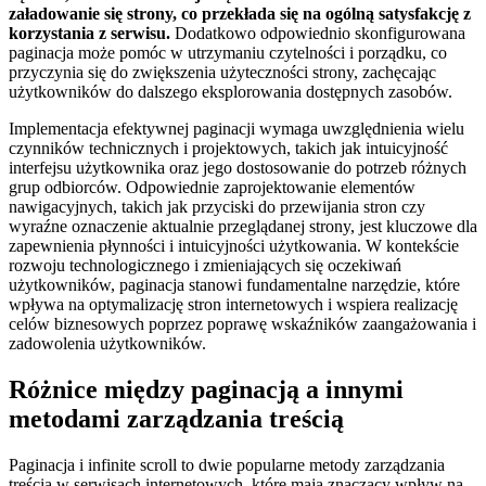
załadowanie się strony, co przekłada się na ogólną satysfakcję z
korzystania z serwisu.
Dodatkowo odpowiednio skonfigurowana
paginacja może pomóc w utrzymaniu czytelności i porządku, co
przyczynia się do zwiększenia użyteczności strony, zachęcając
użytkowników do dalszego eksplorowania dostępnych zasobów.
Implementacja efektywnej paginacji wymaga uwzględnienia wielu
czynników technicznych i projektowych, takich jak intuicyjność
interfejsu użytkownika oraz jego dostosowanie do potrzeb różnych
grup odbiorców. Odpowiednie zaprojektowanie elementów
nawigacyjnych, takich jak przyciski do przewijania stron czy
wyraźne oznaczenie aktualnie przeglądanej strony, jest kluczowe dla
zapewnienia płynności i intuicyjności użytkowania. W kontekście
rozwoju technologicznego i zmieniających się oczekiwań
użytkowników, paginacja stanowi fundamentalne narzędzie, które
wpływa na optymalizację stron internetowych i wspiera realizację
celów biznesowych poprzez poprawę wskaźników zaangażowania i
zadowolenia użytkowników.
Różnice między paginacją a innymi
metodami zarządzania treścią
Paginacja i infinite scroll to dwie popularne metody zarządzania
treścią w serwisach internetowych, które mają znaczący wpływ na