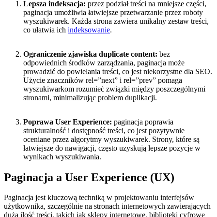
Lepsza indeksacja:
przez podział treści na mniejsze części,
paginacja umożliwia łatwiejsze przetwarzanie przez roboty
wyszukiwarek. Każda strona zawiera unikalny zestaw treści,
co ułatwia ich
indeksowanie
.
Ograniczenie zjawiska duplicate content:
bez
odpowiednich środków zarządzania, paginacja może
prowadzić do powielania treści, co jest niekorzystne dla SEO.
Użycie znaczników rel=”next” i rel=”prev” pomaga
wyszukiwarkom rozumieć związki między poszczególnymi
stronami, minimalizując problem duplikacji.
Poprawa User Experience:
paginacja poprawia
strukturalność i dostępność treści, co jest pozytywnie
oceniane przez algorytmy wyszukiwarek. Strony, które są
łatwiejsze do nawigacji, często uzyskują lepsze pozycje w
wynikach wyszukiwania.
Paginacja a User Experience (UX)
Paginacja jest kluczową techniką w projektowaniu interfejsów
użytkownika, szczególnie na stronach internetowych zawierających
dużą ilość treści, takich jak sklepy internetowe, biblioteki cyfrowe