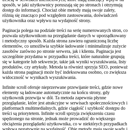
sposób, w jaki użytkownicy poruszają się po stronach i otrzymują
dostęp do informacji. Chociaż obie metody mają swoje zalety,
różnią się znacząco pod względem zastosowania, doświadczeń
użytkownika oraz wpływu na wydajność strony.
Paginacja polega na podziale treści na serię numerowanych stron, co
pozwala użytkownikom na przeglądanie danych w uporządkowany
i metodyczny sposób. Każda strona zawiera ograniczoną liczbę
elementów, co umożliwia szybkie ładowanie i minimalizuje zużycie
zasobów zarówno po stronie serwera, jak i klienta. Paginacja jest
szczególnie przydatna w przypadku treści, które naturalnie grupują
się w kategorie lub sekwencje, takie jak wyniki wyszukiwania, listy
produktów, czy artykuły. Metoda ta również sprzyja SEO, ponieważ
każda strona paginacji może być indeksowana osobno, co zwiększa
widoczność w wynikach wyszukiwania.
Infinite scroll oferuje nieprzerwane przewijanie treści, gdzie nowe
elementy są ładowane automatycznie na końcu strony, gdy
użytkownik przewija w dół. Ta metoda zapewnia płynne
przeglądanie, które jest atrakcyjne w serwisach społecznościowych i
platformach multimedialnych, gdzie ciągłość i szybkość dostępu do
treści są priorytetem. Infinite scroll sprzyja zwiększeniu czasu
spędzonego na stronie, jednak może prowadzić do większego
obciążenia przeglądarki użytkownika, co w niektórych przypadkach
wpływa negatywnie na wydajność. Obie metody mają swoje wady i