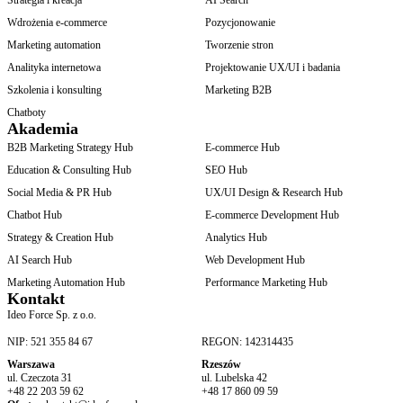
Wdrożenia e-commerce
Pozycjonowanie
Marketing automation
Tworzenie stron
Analityka internetowa
Projektowanie UX/UI i badania
Szkolenia i konsulting
Marketing B2B
Chatboty
Akademia
B2B Marketing Strategy Hub
E-commerce Hub
Education & Consulting Hub
SEO Hub
Social Media & PR Hub
UX/UI Design & Research Hub
Chatbot Hub
E-commerce Development Hub
Strategy & Creation Hub
Analytics Hub
AI Search Hub
Web Development Hub
Marketing Automation Hub
Performance Marketing Hub
Kontakt
Ideo Force Sp. z o.o.
NIP: 521 355 84 67
REGON: 142314435
Warszawa
Rzeszów
ul. Czeczota 31
ul. Lubelska 42
+48 22 203 59 62
+48 17 860 09 59