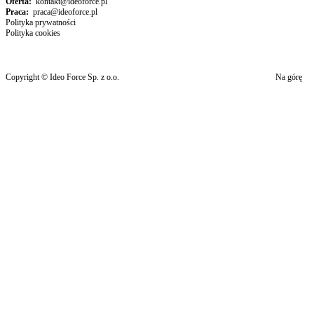
Oferta:
kontakt@ideoforce.pl
Praca:
praca@ideoforce.pl
Polityka prywatności
Polityka cookies
Copyright © Ideo Force Sp. z o.o.
Na górę