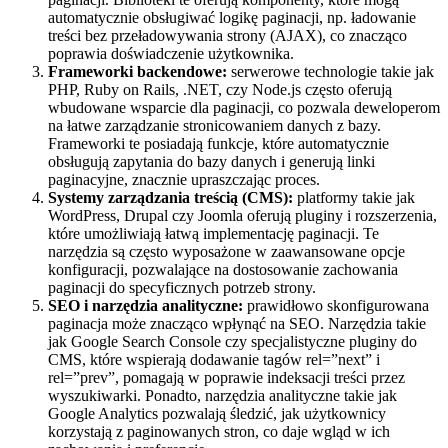
automatycznie obsługiwać logikę paginacji, np. ładowanie
treści bez przeładowywania strony (AJAX), co znacząco
poprawia doświadczenie użytkownika.
Frameworki backendowe:
serwerowe technologie takie jak
PHP, Ruby on Rails, .NET, czy Node.js często oferują
wbudowane wsparcie dla paginacji, co pozwala deweloperom
na łatwe zarządzanie stronicowaniem danych z bazy.
Frameworki te posiadają funkcje, które automatycznie
obsługują zapytania do bazy danych i generują linki
paginacyjne, znacznie upraszczając proces.
Systemy zarządzania treścią (CMS):
platformy takie jak
WordPress, Drupal czy Joomla oferują pluginy i rozszerzenia,
które umożliwiają łatwą implementację paginacji. Te
narzędzia są często wyposażone w zaawansowane opcje
konfiguracji, pozwalające na dostosowanie zachowania
paginacji do specyficznych potrzeb strony.
SEO i narzędzia analityczne:
prawidłowo skonfigurowana
paginacja może znacząco wpłynąć na SEO. Narzędzia takie
jak Google Search Console czy specjalistyczne pluginy do
CMS, które wspierają dodawanie tagów rel=”next” i
rel=”prev”, pomagają w poprawie indeksacji treści przez
wyszukiwarki. Ponadto, narzędzia analityczne takie jak
Google Analytics pozwalają śledzić, jak użytkownicy
korzystają z paginowanych stron, co daje wgląd w ich