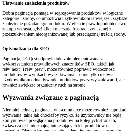
Ułatwienie znalezienia produktów
Dobra paginacja pomaga w segregowaniu produktów w logiczne
kategorie i strony, co umożliwia użytkownikom łatwiejsze i szybsze
znalezienie pożądanego produktu. W efekcie prawdopodobieństwo
zakupu wzrasta, gdyż klient nie czuje frustracji związanej z
przeszukiwaniem nieorganizowanej lub przeciążonej treścią strony.
Optymalizacja dla SEO
Paginacja, jeśli jest odpowiednio zaimplementowana z
wykorzystaniem prawidłowych znaczników SEO, takich jak
rel=”next” i rel=”prev”, może również poprawić widoczność
produktów w wynikach wyszukiwania. To nie tylko ułatwia
użytkownikom odnajdywanie produktów przez wyszukiwarki, ale
również zwiększa organiczny ruch na stronie.
Wyzwania związane z paginacją
Niemniej jednak, paginacja w e-commerce może również napotkać
wyzwania, takie jak chociażby ryzyko, że użytkownicy nie będą
kontynuować przeglądania produktów na kolejnych stronach,
zwłaszcza jeśli nie znajdą interesujących ich produktów na
początku. Dlatego istotne jest, aby sklepy internetowe stosowały