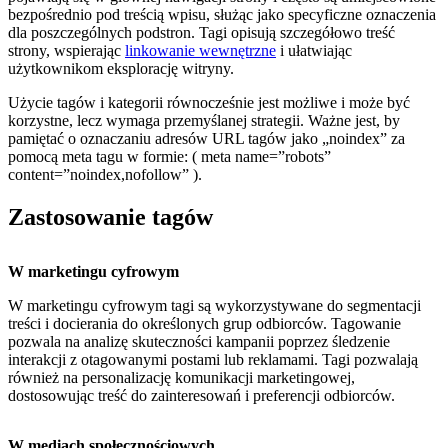
bezpośrednio pod treścią wpisu, służąc jako specyficzne oznaczenia
dla poszczególnych podstron. Tagi opisują szczegółowo treść
strony, wspierając
linkowanie wewnętrzne
i ułatwiając
użytkownikom eksplorację witryny.
Użycie tagów i kategorii równocześnie jest możliwe i może być
korzystne, lecz wymaga przemyślanej strategii. Ważne jest, by
pamiętać o oznaczaniu adresów URL tagów jako „noindex” za
pomocą meta tagu w formie: ( meta name=”robots”
content=”noindex,nofollow” ).
Zastosowanie tagów
W marketingu cyfrowym
W marketingu cyfrowym tagi są wykorzystywane do segmentacji
treści i docierania do określonych grup odbiorców. Tagowanie
pozwala na analizę skuteczności kampanii poprzez śledzenie
interakcji z otagowanymi postami lub reklamami. Tagi pozwalają
również na personalizację komunikacji marketingowej,
dostosowując treść do zainteresowań i preferencji odbiorców.
W mediach społecznościowych