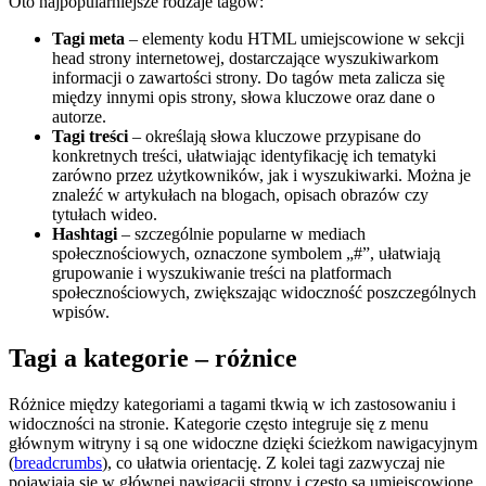
Oto najpopularniejsze rodzaje tagów:
Tagi meta
– elementy kodu HTML umiejscowione w sekcji
head strony internetowej, dostarczające wyszukiwarkom
informacji o zawartości strony. Do tagów meta zalicza się
między innymi opis strony, słowa kluczowe oraz dane o
autorze.
Tagi treści
– określają słowa kluczowe przypisane do
konkretnych treści, ułatwiając identyfikację ich tematyki
zarówno przez użytkowników, jak i wyszukiwarki. Można je
znaleźć w artykułach na blogach, opisach obrazów czy
tytułach wideo.
Hashtagi
– szczególnie popularne w mediach
społecznościowych, oznaczone symbolem „#”, ułatwiają
grupowanie i wyszukiwanie treści na platformach
społecznościowych, zwiększając widoczność poszczególnych
wpisów.
Tagi a kategorie – różnice
Różnice między kategoriami a tagami tkwią w ich zastosowaniu i
widoczności na stronie. Kategorie często integruje się z menu
głównym witryny i są one widoczne dzięki ścieżkom nawigacyjnym
(
breadcrumbs
), co ułatwia orientację. Z kolei tagi zazwyczaj nie
pojawiają się w głównej nawigacji strony i często są umiejscowione