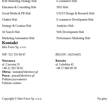
B2B Marketing Strategy Hub
E-commerce Hub
Education & Consulting Hub
SEO Hub
Social Media & PR Hub
UX/UI Design & Research Hub
Chatbot Hub
E-commerce Development Hub
Strategy & Creation Hub
Analytics Hub
AI Search Hub
Web Development Hub
Marketing Automation Hub
Performance Marketing Hub
Kontakt
Ideo Force Sp. z o.o.
NIP: 521 355 84 67
REGON: 142314435
Warszawa
Rzeszów
ul. Czeczota 31
ul. Lubelska 42
+48 22 203 59 62
+48 17 860 09 59
Oferta:
kontakt@ideoforce.pl
Praca:
praca@ideoforce.pl
Polityka prywatności
Polityka cookies
Copyright © Ideo Force Sp. z o.o.
Na górę