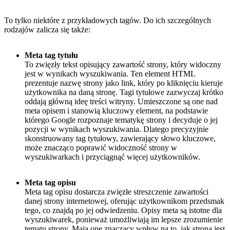
To tylko niektóre z przykładowych tagów. Do ich szczególnych
rodzajów zalicza się także:
Meta tag tytułu
To zwięzły tekst opisujący zawartość strony, który widoczny
jest w wynikach wyszukiwania. Ten element HTML
prezentuje nazwę strony jako link, który po kliknięciu kieruje
użytkownika na daną stronę. Tagi tytułowe zazwyczaj krótko
oddają główną ideę treści witryny. Umieszczone są one nad
meta opisem i stanowią kluczowy element, na podstawie
którego Google rozpoznaje tematykę strony i decyduje o jej
pozycji w wynikach wyszukiwania. Dlatego precyzyjnie
skonstruowany tag tytułowy, zawierający słowo kluczowe,
może znacząco poprawić widoczność strony w
wyszukiwarkach i przyciągnąć więcej użytkowników.
Meta tag opisu
Meta tag opisu dostarcza zwięzłe streszczenie zawartości
danej strony internetowej, oferując użytkownikom przedsmak
tego, co znajdą po jej odwiedzeniu. Opisy meta są istotne dla
wyszukiwarek, ponieważ umożliwiają im lepsze zrozumienie
tematu strony. Mają one znaczący wpływ na to, jak strona jest