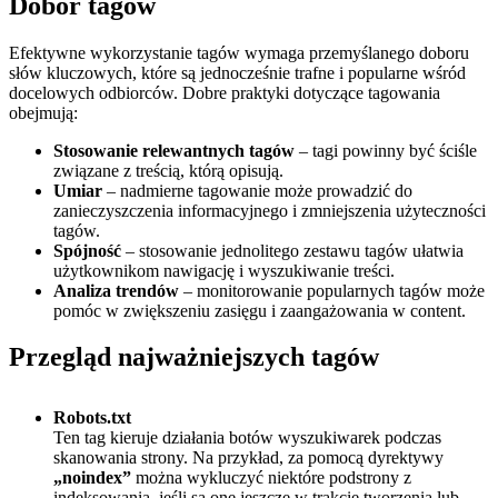
Dobór tagów
Efektywne wykorzystanie tagów wymaga przemyślanego doboru
słów kluczowych, które są jednocześnie trafne i popularne wśród
docelowych odbiorców. Dobre praktyki dotyczące tagowania
obejmują:
Stosowanie relewantnych tagów
– tagi powinny być ściśle
związane z treścią, którą opisują.
Umiar
– nadmierne tagowanie może prowadzić do
zanieczyszczenia informacyjnego i zmniejszenia użyteczności
tagów.
Spójność
– stosowanie jednolitego zestawu tagów ułatwia
użytkownikom nawigację i wyszukiwanie treści.
Analiza trendów
– monitorowanie popularnych tagów może
pomóc w zwiększeniu zasięgu i zaangażowania w content.
Przegląd najważniejszych tagów
Robots.txt
Ten tag kieruje działania botów wyszukiwarek podczas
skanowania strony. Na przykład, za pomocą dyrektywy
„noindex”
można wykluczyć niektóre podstrony z
indeksowania, jeśli są one jeszcze w trakcie tworzenia lub