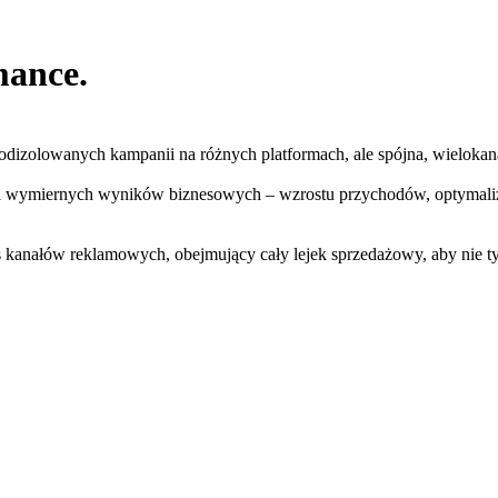
rmance
.
r odizolowanych kampanii na różnych platformach, ale
spójna, wielokana
ia wymiernych wyników biznesowych
– wzrostu przychodów, optymaliz
s kanałów reklamowych
, obejmujący cały lejek sprzedażowy, aby nie 