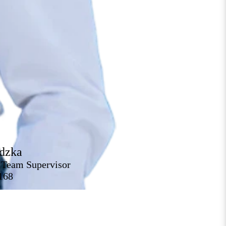
dzka
 Team Supervisor
168