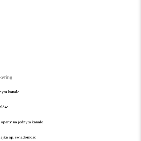
keting
anym kanale
ałów
 oparty na jednym kanale
lejka np. świadomość