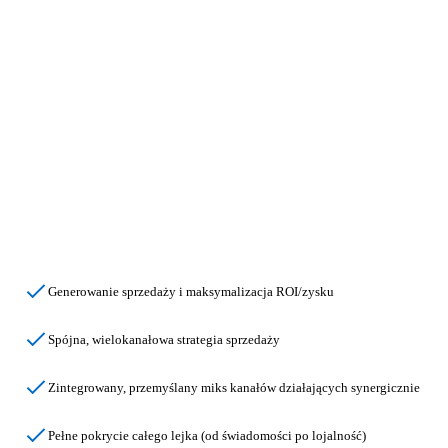
Holistic Funnel Performance
Generowanie sprzedaży i maksymalizacja ROI/zysku
Spójna,
wielokanałowa strategia
sprzedaży
Zintegrowany, przemyślany miks kanałów
działających synergicznie
Pełne pokrycie całego lejka
(od świadomości po lojalność)